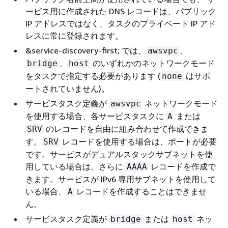
ービス用に作成された DNS レコードは、パブリック
IP アドレスではなく、タスクのプライベート IP アド
レスに常に登録されます。
&service-discovery-first; では、
、
awsvpc
、
のいずれかのネットワークモード
bridge
host
をタスクで指定する必要があります (
はサポ
none
ートされていません)。
サービスタスク定義が
ネットワークモード
awsvpc
を使用する場合、各サービスタスクに
または
A
のレコードを自由に組み合わせて作成できま
SRV
す。
レコードを使用する場合は、ポートが必要
SRV
です。サービスがデュアルスタックサブネットを使
用している場合は、さらに
レコードを作成で
AAAA
きます。サービスが IPv6 専用サブネットを使用して
いる場合、
レコードを作成することはできませ
A
ん。
サービスタスク定義が
または
ネッ
bridge
host