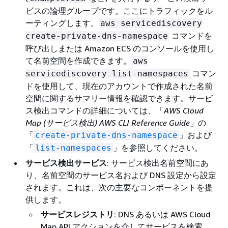
ビスの論理グループです。ここにトラフィックをル
ーティングします。
aws servicediscovery
コマンドを
create-private-dns-namespace
呼び出しまたは Amazon ECS のコンソールを使用し
て名前空間を作成できます。
aws
コマン
servicediscovery list-namespaces
ドを使用して、現在のアカウントで作成された名前
空間に関するサマリー情報を確認できます。サービ
ス検出コマンドの詳細については、「
AWS Cloud
Map (サービス検出) AWS CLI Reference Guide
」の
「
」および
create-private-dns-namespace
「
」を参照してください。
list-namespaces
サービス検出サービス
: サービス検出名前空間にあ
り、名前空間のサービス名および DNS 設定から設定
されます。これは、次の主要なコンポーネントを提
供します。
サービスレジストリ
: DNS あるいは AWS Cloud
Map API アクションを介してサービスを検索