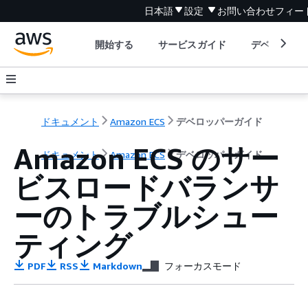
日本語
設定
お問い合わせ
フィー
開始する
サービスガイド
デベロッパ
ドキュメント
Amazon ECS
デベロッパーガイド
Amazon ECS のサー
ドキュメント
Amazon ECS
デベロッパーガイド
ビスロードバランサ
ーのトラブルシュー
ティング
PDF
RSS
Markdown
フォーカスモード