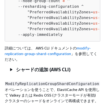
    --node-group-count 
4
 ^

    --resharding-configuration ^

        "PreferredAvailabilityZones=
us-ea
        "PreferredAvailabilityZones=
us-ea
        "PreferredAvailabilityZones=
us-ea
        "PreferredAvailabilityZones=
us-ea
    --apply-immediately
詳細については、 AWS CLI ドキュメントの
modify-
replication-group-shard-configuration
」を参照してく
ださい。
シャードの追加 (AWS CLI)
ModifyReplicationGroupShardConfiguration
オペレーションを使うことで、ElastiCache API を使用し
て Valkey または Redis OSS (クラスターモードが有効)
クラスターのシャードをオンラインで再構成できます。