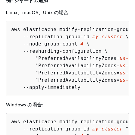
例- シャードの追加
Linux、macOS、Unix の場合:
aws elasticache modify-replication-group-
    --replication-group-id 
my-cluster
 \

    --node-group-count 
4
 \

    --resharding-configuration \

        "PreferredAvailabilityZones=
us-ea
        "PreferredAvailabilityZones=
us-ea
        "PreferredAvailabilityZones=
us-ea
        "PreferredAvailabilityZones=
us-ea
    --apply-immediately
Windows の場合:
aws elasticache modify-replication-group-
    --replication-group-id 
my-cluster
 ^
