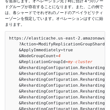
を追加します。オペレーション完了時に合計 4 つのノー
ドグループが存在することになります。また、この例で
は、各シャードでそれぞれのノードのアベイラビリティ
ーゾーンを指定しています。オペレーションはすぐに始
まります。
https://elasticache.us-east-2.amazonaws.co
    ?Action=ModifyReplicationGroupShardCo
    &ApplyImmediately=true

    &NodeGroupCount=
4
    &ReplicationGroupId=
my-cluster
    &ReshardingConfiguration.ReshardingCo
    &ReshardingConfiguration.ReshardingCo
    &ReshardingConfiguration.ReshardingCo
    &ReshardingConfiguration.ReshardingCo
    &ReshardingConfiguration.ReshardingCo
    &ReshardingConfiguration.ReshardingCo
    &ReshardingConfiguration.ReshardingCo
    &ReshardingConfiguration.ReshardingCo