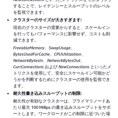
することで、レイテンシーとスループットのレベル
を監視できます。
クラスターのサイズが大きすぎます:
現在のクラスターの需要からすると、スケールイン
を行ってもパフォーマンスに影響せず、コストも削
減できます。
FreeableMemory
、
SwapUsage
、
BytesUsedForCache
、
CPUUtilization
、
NetworkBytesIn
、
NetworkBytesOut
、
CurrConnections
および
NewConnections
といったメ
トリクスを使用して、安全にスケールイン可能かど
うかを判断するためにクラスターの使用を監視でき
ます。
耐久性書き込みスループットの制限:
耐久性が有効なクラスターは、プライマリノードあ
たり最大 100 MiBps の書き込みスループットをサポ
ートします。ワークロードがこの制限に近づいた場