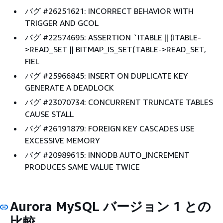
バグ #26251621: INCORRECT BEHAVIOR WITH
TRIGGER AND GCOL
バグ #22574695: ASSERTION `!TABLE || (!TABLE-
>READ_SET || BITMAP_IS_SET(TABLE->READ_SET,
FIEL
バグ #25966845: INSERT ON DUPLICATE KEY
GENERATE A DEADLOCK
バグ #23070734: CONCURRENT TRUNCATE TABLES
CAUSE STALL
バグ #26191879: FOREIGN KEY CASCADES USE
EXCESSIVE MEMORY
バグ #20989615: INNODB AUTO_INCREMENT
PRODUCES SAME VALUE TWICE
Aurora MySQL バージョン 1 との
比較