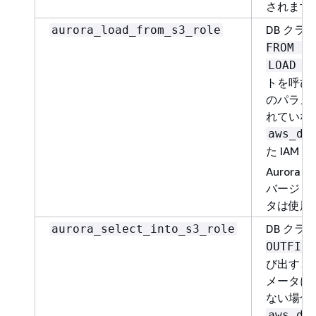
されます
DB クラ
aurora_load_from_s3_role
FROM S3
LOAD X
トを呼び
のパラメー
れていな
aws_de
た IAM
Aurora
バージョン
タは使用
DB クラ
aurora_select_into_s3_role
OUTFILE
び出すと
メータに 
ない場合
aws_de