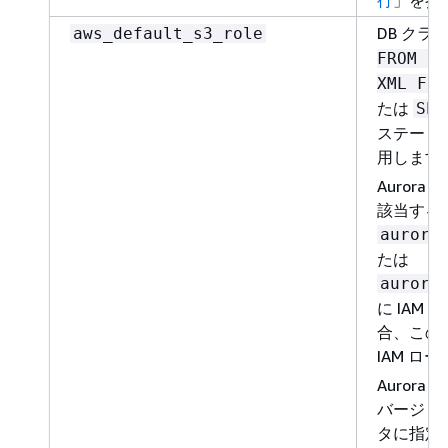
行
」を参
DB クラ
aws_default_s3_role
FROM S3
XML FRO
たは
SEL
ステート
用します
Aurora
該当する
aurora
たは
aurora
に IAM
合、この
IAM ロ
Aurora
バージョン
タに指定し