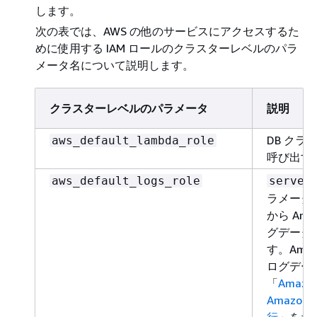
します。
次の表では、AWS の他のサービスにアクセスするた
めに使用する IAM ロールのクラスターレベルのパラ
メータ名について説明します。
クラスターレベルのパラメータ
説明
DB クラ
aws_default_lambda_role
呼び出す
aws_default_logs_role
server
ラメータを
から Amaz
グデータ
す。Amazo
ログデー
「
Amazon
Amazon 