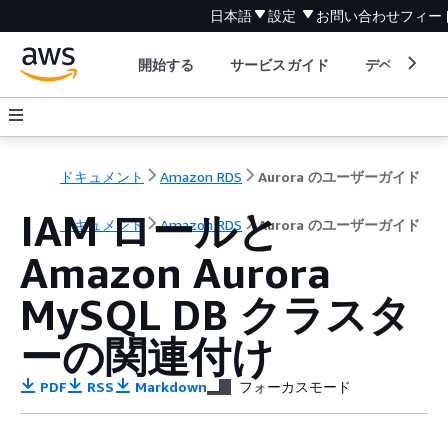
日本語
設定
お問い合わせ
フィー
開始する
サービスガイド
デベロッパ
ドキュメント
Amazon RDS
Aurora のユーザーガイド
IAM ロールと
ドキュメント
Amazon RDS
Aurora のユーザーガイド
Amazon Aurora
MySQL DB クラスタ
ーの関連付け
PDF
RSS
Markdown
フォーカスモード