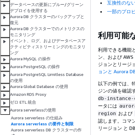
互換性のな
データベースの更新にブルー/グリーン
デプロイを使用する
一部のプロビジ
Aurora DB クラスターのバックアップと
復元
Aurora DB クラスターでのメトリクスの
利用可能
モニタリング
イベント、ログ、およびデータベースア
クティビティストリーミングのモニタリ
利用できる機能と
ング
ン、および AWS リ
Aurora MySQL の操作
ジョンとリージ
Aurora PostgreSQL の操作
ョンと Aurora 
Aurora PostgreSQL Limitless Database
の使用
以下の例では、特定の
Aurora Global Database の使用
ジンの値を確認するた
Amazon RDS Proxy
db-instance-
ゼロ ETL 統合
ータには
auror
Aurora serverlessの使用
および
region
Aurora serverless の仕組み
認します。コマンド
Aurora serverless の要件と制限
リージョン と 
Aurora serverless DB クラスターの作