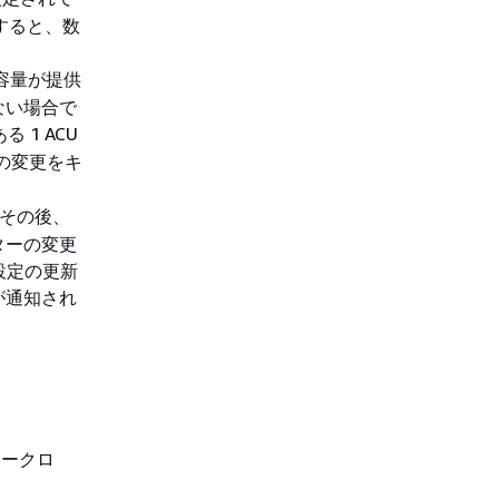
すると、数
容量が提供
ない場合で
 1 ACU
定の変更をキ
その後、
ターの変更
設定の更新
が通知され
ワークロ