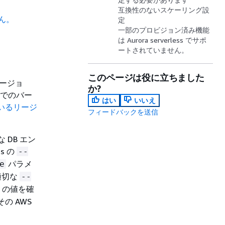
互換性のないスケーリング設
せん。
定
一部のプロビジョン済み機能
は Aurora serverless でサポ
ートされていません。
このページは役に立ちました
バージョ
か?
s でのバー
はい
いいえ
れているリージ
フィードバックを送信
な DB エン
s の
--
パラメ
e
適切な
--
の値を確
その AWS