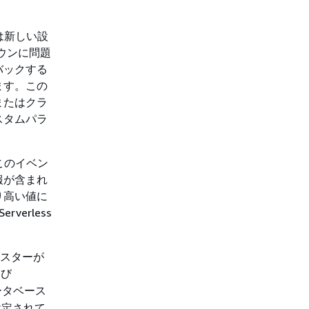
スは新しい設
ダウンに問題
バックする
ます。この
またはクラ
スタムパラ
このイベン
報が含まれ
り高い値に
erless
クラスターが
よび
ータベース
設定されて