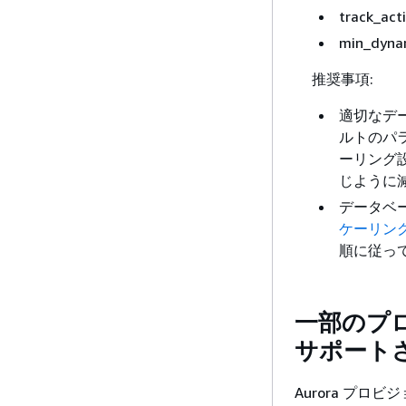
track_act
min_dyna
推奨事項:
適切なデ
ルトのパ
ーリング
じように
データベ
ケーリン
順に従っ
一部のプロビ
サポート
Aurora プロビ