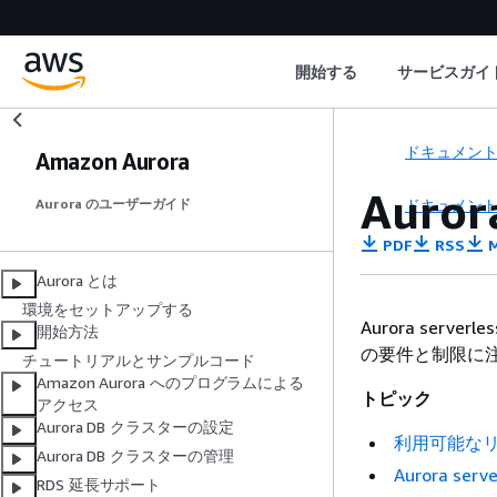
開始する
サービスガイ
ドキュメン
Amazon Aurora
Auro
ドキュメン
Aurora のユーザーガイド
PDF
RSS
M
Aurora とは
環境をセットアップする
Aurora se
開始方法
の要件と制限に
チュートリアルとサンプルコード
Amazon Aurora へのプログラムによる
トピック
アクセス
Aurora DB クラスターの設定
利用可能な
Aurora DB クラスターの管理
Aurora 
RDS 延長サポート