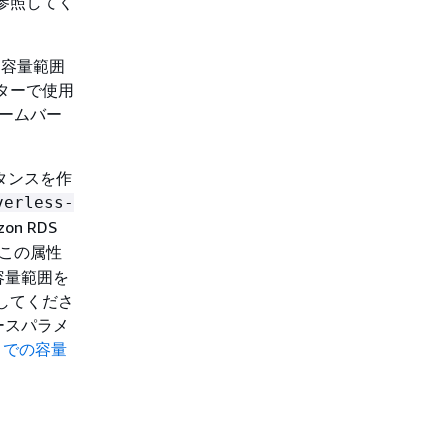
参照してく
る容量範囲
ターで使用
ォームバー
ンスタンスを作
verless-
n RDS
この属性
容量範囲を
してくださ
ースパラメ
ss での容量