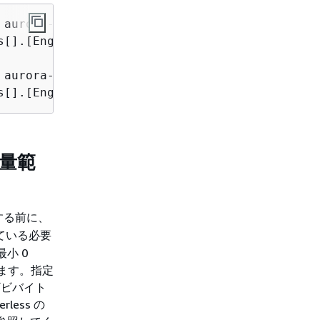
 aurora-mysql --db-instance-class db.serverles
s[].[EngineVersion]' --output text

 aurora-postgresql --db-instance-class db.serv
s[].[EngineVersion]' --output text
容量範
する前に、
ている必要
最小 0
定します。指定
ギビバイト
less の