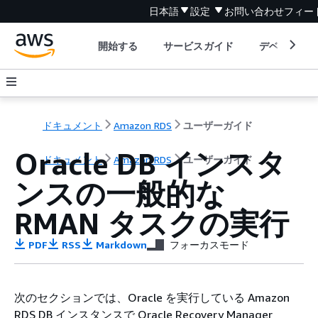
日本語
設定
お問い合わせ
フィー
開始する
サービスガイド
デベロッパ
ドキュメント
Amazon RDS
ユーザーガイド
Oracle DB インスタ
ドキュメント
Amazon RDS
ユーザーガイド
ンスの一般的な
RMAN タスクの実行
PDF
RSS
Markdown
フォーカスモード
次のセクションでは、Oracle を実行している Amazon
RDS DB インスタンスで Oracle Recovery Manager