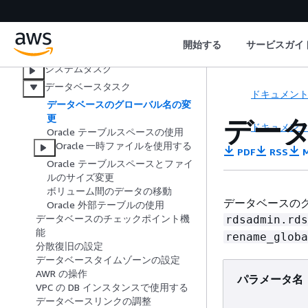
Oracle 接続の保護
CDB を使用する
開始する
サービスガイ
Oracle DB インスタンスの管理
システムタスク
データベースタスク
ドキュメン
データベースのグローバル名の変
更
デー
ドキュメン
Oracle テーブルスペースの使用
Oracle 一時ファイルを使用する
PDF
RSS
M
Oracle テーブルスペースとファイ
ルのサイズ変更
ボリューム間のデータの移動
データベースのグ
Oracle 外部テーブルの使用
データベースのチェックポイント機
rdsadmin.rds
能
rename_globa
分散復旧の設定
データベースタイムゾーンの設定
AWR の操作
パラメータ名
VPC の DB インスタンスで使用する
データベースリンクの調整