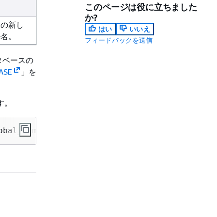
このページは役に立ちました
か?
スの新し
はい
いいえ
ル名。
フィードバックを送信
タベースの
ASE
」を
す。
obal_name 
=
>
'
new_global_name
'
);