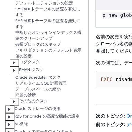
デフォルトエディションの設定
SYS.AUD$ テーブルの監査を有効に
する
p_new_glob
SYS.AUD$ テーブルの監査を無効に
する
中断したオンラインインデックス構
名前の変更を実
築のクリーンアップ
グローバル名の変
破損ブロックのスキップ
フルリダクションのデフォルト表示
参照してくださ
値の設定
ログタスク
次の例では、デ
RMAN タスク
Oracle Scheduler タスク
EXEC
 rdsad
リアルタイム SQL 計画管理
テーブルスペースの縮小
問題の診断
その他のタスク
Oracle ストレージの使用
次のトピック:
O
RDS for Oracle の高度な機能の設定
AI 機能
前のトピック:
デ
Oracle へのデータのインポート