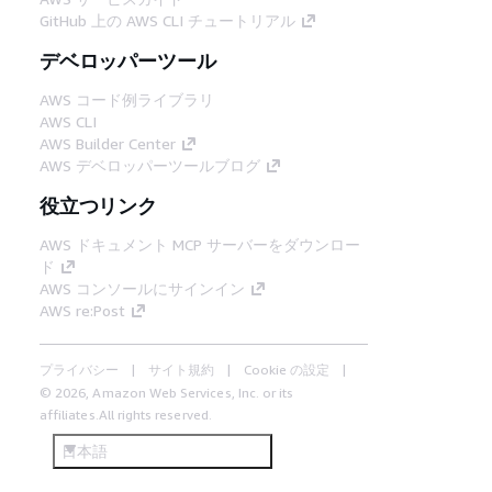
GitHub 上の AWS CLI チュートリアル
デベロッパーツール
AWS コード例ライブラリ
AWS CLI
AWS Builder Center
AWS デベロッパーツールブログ
役立つリンク
AWS ドキュメント MCP サーバーをダウンロー
ド
AWS コンソールにサインイン
AWS re:Post
プライバシー
サイト規約
Cookie の設定
© 2026, Amazon Web Services, Inc. or its
affiliates.All rights reserved.
日本語