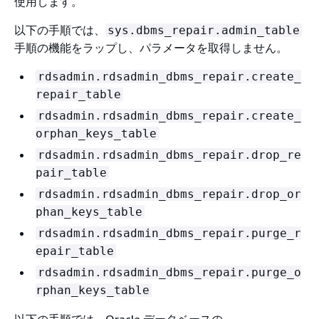
使用します。
以下の手順では、
sys.dbms_repair.admin_table
手順の機能をラップし、パラメータを取得しません。
rdsadmin.rdsadmin_dbms_repair.create_
repair_table
rdsadmin.rdsadmin_dbms_repair.create_
orphan_keys_table
rdsadmin.rdsadmin_dbms_repair.drop_re
pair_table
rdsadmin.rdsadmin_dbms_repair.drop_or
phan_keys_table
rdsadmin.rdsadmin_dbms_repair.purge_r
epair_table
rdsadmin.rdsadmin_dbms_repair.purge_o
rphan_keys_table