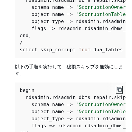
  rdsadmin.rdsadmin_dbms_repair.skip_c
schema_name
 =>
'&corruptionOwner'
,

object_name
 =>
'&corruptionTable'
,

object_type
 =>
 rdsadmin.rdsadmin_d
flags
 =>
 rdsadmin.rdsadmin_dbms_re
end;

/

select skip_corrupt 
from
 dba_tables wh
以下の手順を実行して、破損スキップを無効にしま
す。
begin

  rdsadmin.rdsadmin_dbms_repair.skip_c
schema_name
 =>
'&corruptionOwner'
,

object_name
 =>
'&corruptionTable'
,

object_type
 =>
 rdsadmin.rdsadmin_d
flags
 =>
 rdsadmin.rdsadmin_dbms_re