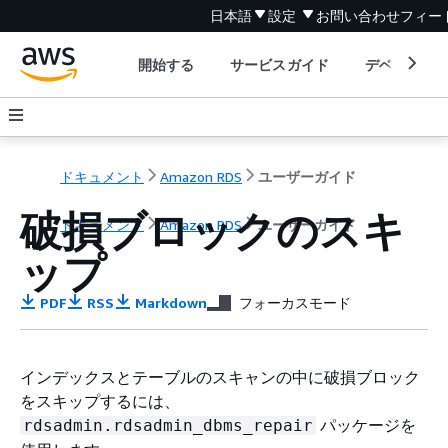
日本語
設定
お問い合わせ
フィー
開始する
サービスガイド
デベロッパ
ドキュメント
Amazon RDS
ユーザーガイド
破損ブロックのスキ
ドキュメント
Amazon RDS
ユーザーガイド
ップ
PDF
RSS
Markdown
フォーカスモード
インデックスとテーブルのスキャンの中に破損ブロック
をスキップするには、
パッケージを
rdsadmin.rdsadmin_dbms_repair