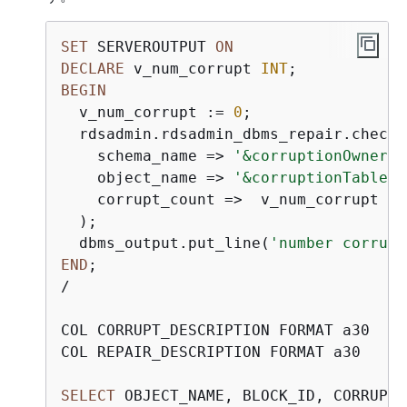
SET
 SERVEROUTPUT 
ON
DECLARE
 v_num_corrupt 
INT
BEGIN
  v_num_corrupt :
=
0
;

  rdsadmin.rdsadmin_dbms_repair.check_
    schema_name 
=
>
'&corruptionOwner'
,

    object_name 
=
>
'&corruptionTable'
,

    corrupt_count 
=
>
  v_num_corrupt

  );

  dbms_output.put_line(
'number corrupt
END
/
COL CORRUPT_DESCRIPTION FORMAT a30

COL REPAIR_DESCRIPTION FORMAT a30

SELECT
 OBJECT_NAME, BLOCK_ID, CORRUPT_