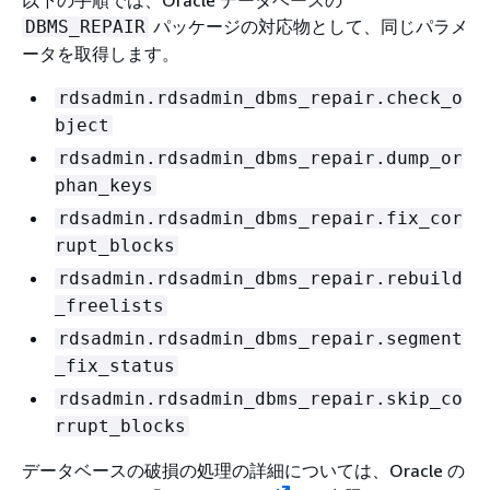
以下の手順では、Oracle データベースの
パッケージの対応物として、同じパラメ
DBMS_REPAIR
ータを取得します。
rdsadmin.rdsadmin_dbms_repair.check_o
bject
rdsadmin.rdsadmin_dbms_repair.dump_or
phan_keys
rdsadmin.rdsadmin_dbms_repair.fix_cor
rupt_blocks
rdsadmin.rdsadmin_dbms_repair.rebuild
_freelists
rdsadmin.rdsadmin_dbms_repair.segment
_fix_status
rdsadmin.rdsadmin_dbms_repair.skip_co
rrupt_blocks
データベースの破損の処理の詳細については、Oracle の