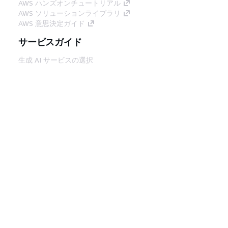
AWS ハンズオンチュートリアル
AWS ソリューションライブラリ
AWS 意思決定ガイド
サービスガイド
生成 AI サービスの選択
AWS サービスガイド
GitHub 上の AWS CLI チュートリアル
デベロッパーツール
AWS コード例ライブラリ
AWS CLI
AWS Builder Center
AWS デベロッパーツールブログ
役立つリンク
AWS ドキュメント MCP サーバーをダウンロー
ド
AWS コンソールにサインイン
AWS re:Post