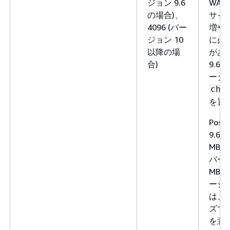
ジョン 9.6
WA
の場合)、
サイ
4096 (バー
増や
ジョン 10
に必
以降の場
があり
合)
9.6
ータ
che
を置
Pos
9.6
MB
バー
MB
ージョ
は、そ
ズであ
を意