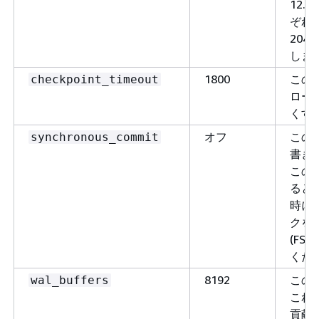
12.
ぞれ 
204
しま
1800
この
checkpoint_timeout
ロー
くす
オフ
この
synchronous_commit
書き
この
ると
時に
クを
(FS
くだ
8192
この値
wal_buffers
これも
貢献