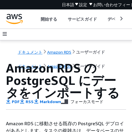
日本語
設定
お問い合わせ
フィー
開始する
サービスガイド
デベロッパ
ドキュメント
Amazon RDS
ユーザーガイド
Amazon RDS の
ドキュメント
Amazon RDS
ユーザーガイド
PostgreSQL にデー
タをインポートする
PDF
RSS
Markdown
フォーカスモード
Amazon RDS に移動させる既存の PostgreSQL デプロイ
があるとします。タスクの複雑さは、データベースのサ