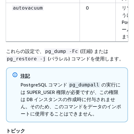
0
リソ
autovacuum
うに
Pos
ーム
ます
これらの設定で、
(圧縮) または
pg_dump -Fc
(パラレル) コマンドを使用します。
pg_restore -j
注記
PostgreSQL コマンド
の実行に
pg_dumpall
は SUPER_USER 権限が必要ですが、この権限
は DB インスタンスの作成時に付与されませ
ん。そのため、このコマンドをデータのインポ
ートに使用することはできません。
トピック