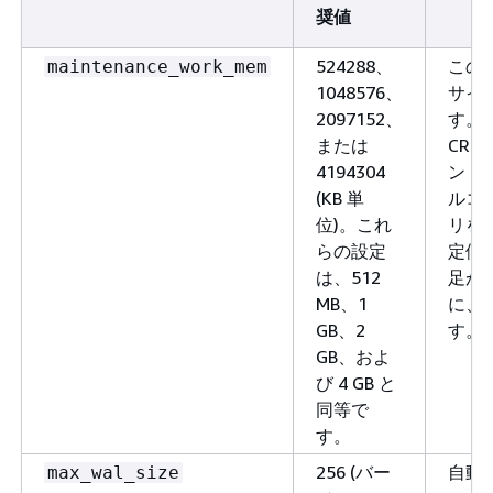
奨値
524288、
この
maintenance_work_mem
1048576、
サイ
2097152、
す。
または
CRE
4194304
ント
(KB 単
ルコ
位)。これ
リを
らの設定
定値
は、512
足が
MB、1
に、
GB、2
す。
GB、およ
び 4 GB と
同等で
す。
256 (バー
自動
max_wal_size