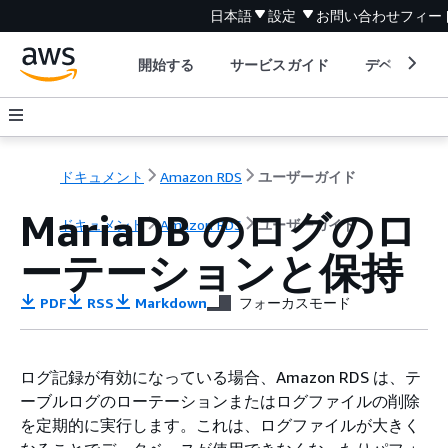
日本語
設定
お問い合わせ
フィー
開始する
サービスガイド
デベロッパ
ドキュメント
Amazon RDS
ユーザーガイド
MariaDB のログのロ
ドキュメント
Amazon RDS
ユーザーガイド
ーテーションと保持
PDF
RSS
Markdown
フォーカスモード
ログ記録が有効になっている場合、Amazon RDS は、テ
ーブルログのローテーションまたはログファイルの削除
を定期的に実行します。これは、ログファイルが大きく