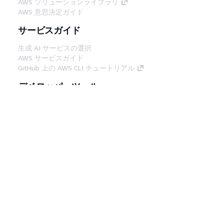
AWS ソリューションライブラリ
AWS 意思決定ガイド
サービスガイド
生成 AI サービスの選択
AWS サービスガイド
GitHub 上の AWS CLI チュートリアル
デベロッパーツール
AWS コード例ライブラリ
AWS CLI
AWS Builder Center
AWS デベロッパーツールブログ
役立つリンク
AWS ドキュメント MCP サーバーをダウンロー
ド
AWS コンソールにサインイン
AWS re:Post