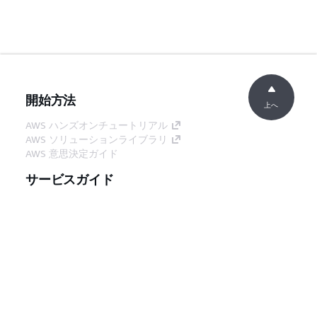
開始方法
上へ
AWS ハンズオンチュートリアル
AWS ソリューションライブラリ
AWS 意思決定ガイド
サービスガイド
生成 AI サービスの選択
AWS サービスガイド
GitHub 上の AWS CLI チュートリアル
デベロッパーツール
AWS コード例ライブラリ
AWS CLI
AWS Builder Center