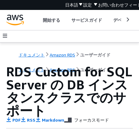
日本語
設定
お問い合わせ
フィー
開始する
サービスガイド
デベロッパ
ドキュメント
Amazon RDS
ユーザーガイド
RDS Custom for SQL
ドキュメント
Amazon RDS
ユーザーガイド
Server の DB インス
タンスクラスでのサ
ポート
PDF
RSS
Markdown
フォーカスモード