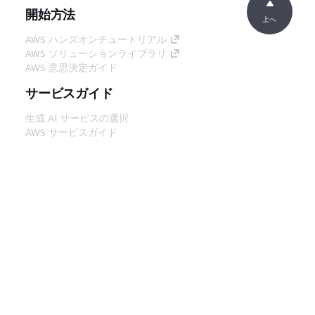
開始方法
上へ
AWS ハンズオンチュートリアル
AWS ソリューションライブラリ
AWS 意思決定ガイド
サービスガイド
生成 AI サービスの選択
AWS サービスガイド
GitHub 上の AWS CLI チュートリアル
デベロッパーツール
AWS コード例ライブラリ
AWS CLI
AWS Builder Center
AWS デベロッパーツールブログ
役立つリンク
AWS ドキュメント MCP サーバーをダウンロー
ド