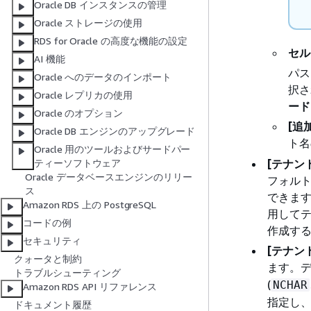
Oracle DB インスタンスの管理
Oracle ストレージの使用
RDS for Oracle の高度な機能の設定
セル
AI 機能
パス
Oracle へのデータのインポート
択さ
Oracle レプリカの使用
ード
Oracle のオプション
[追
Oracle DB エンジンのアップグレード
ト
Oracle 用のツールおよびサードパー
[テナン
ティーソフトウェア
Oracle データベースエンジンのリリー
フォル
ス
できま
Amazon RDS 上の PostgreSQL
用して
コードの例
作成す
セキュリティ
[テナン
クォータと制約
ます。
トラブルシューティング
(
NCHAR
Amazon RDS API リファレンス
指定し
ドキュメント履歴