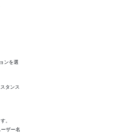
。
ジョンを選
ンスタンス
ます。
ユーザー名