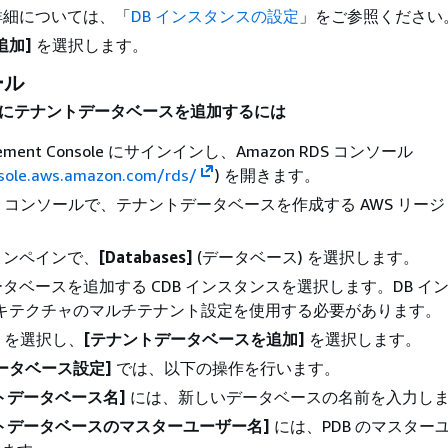
詳細については、「
DB インスタンスの設定
」をご参照ください
追加]
を選択します。
ール
スにテナントデータベースを追加するには
gement Console にサインインし、Amazon RDS コンソール
nsole.aws.amazon.com/rds/
) を開きます。
 RDS コンソールで、テナントデータベースを作成する AWS リー
ョンペインで、
[Databases]
(データベース) を選択します。
タベースを追加する CDB インスタンスを選択します。DB イ
アーキテクチャのマルチテナント設定を使用する必要があります。
を選択し、
[テナントデータベースを追加]
を選択します。
ータベース設定]
では、以下の操作を行います。
トデータベース名]
には、新しいデータベースの名前を入力し
トデータベースのマスターユーザー名]
には、PDB のマスター