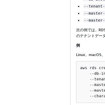
--tenant-
--master-
--master-
次の例では、RDS f
のテナントデータ
例
Linux、macOS、
aws rds cr
    --db-i
    --tena
    --mast
    --mast
    --char