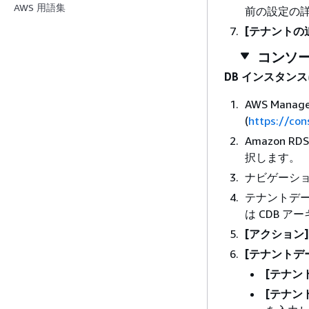
AWS 用語集
前の設定の
[テナントの
コンソ
DB インスタン
AWS Mana
(
https://co
Amazon
択します。
ナビゲーシ
テナントデー
は CDB 
[アクション]
[テナントデ
[テナン
[テナン