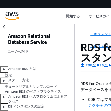
開始する
サービスガイ
ドキュメン
Amazon Relational
Database Service
RDS 
ドキュメン
ユーザーガイド
スタ
PDF
RSS
M
Amazon RDS とは
設定
スタート方法
RDS for O
チュートリアルとサンプルコード
データベースを
Amazon RDS のベストプラクティス
Amazon RDS へのプログラムによるア
CDB では
クセス
テクチャの
DB インスタンスの設定