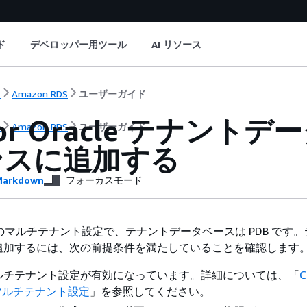
ド
デベロッパー用ツール
AI リソース
ト
Amazon RDS
ユーザーガイド
for Oracle テナント
ト
Amazon RDS
ユーザーガイド
ンスに追加する
arkdown
フォーカスモード
racle のマルチテナント設定で、テナントデータベースは PDB です
追加するには、次の前提条件を満たしていることを確認します
マルチテナント設定が有効になっています。詳細については、「
マルチテナント設定
」を参照してください。