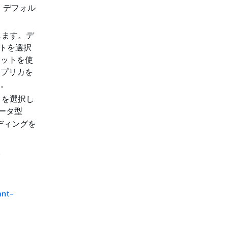
。デフォル
。
します。デ
ットを選択
セットを使
レプリカを
す。
トを選択し
ータ型
ディングを
。
ant-