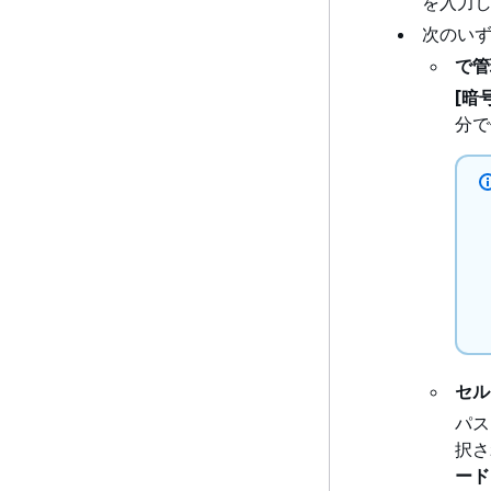
を入力
次のい
で管理
[暗
分で
セル
パス
択さ
ード