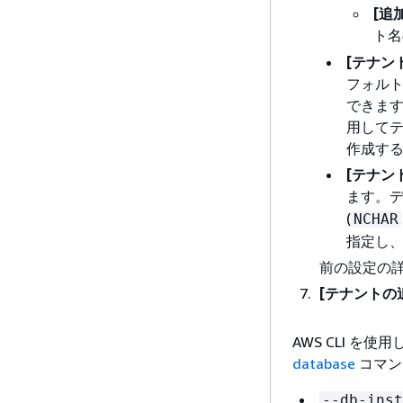
[追
ト
[テナン
フォル
できま
用して
作成す
[テナン
ます。
(
NCHAR
指定し
前の設定の
[テナントの
AWS CLI を
database
コマン
--db-inst