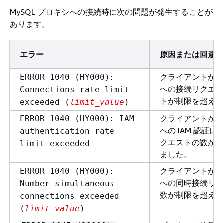
MySQL プロキシへの接続時に次の問題が発生することが
あります。
エラー
原因または回避
クライアントか
ERROR 1040 (HY000):
への接続リクエ
Connections rate limit
トが制限を超え
exceeded (
limit_value
)
クライアントか
ERROR 1040 (HY000): IAM
への IAM 認証
authentication rate
クエストの数が
limit exceeded
ました。
クライアントか
ERROR 1040 (HY000):
への同時接続リ
Number simultaneous
数が制限を超え
connections exceeded
(
limit_value
)