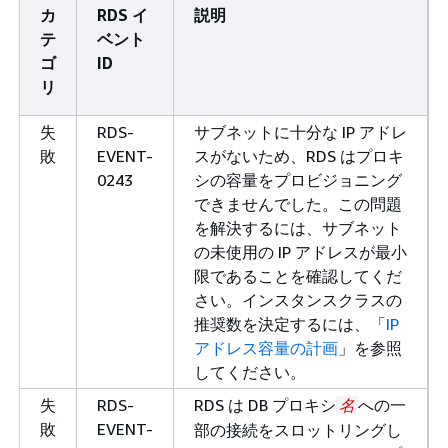
カ
RDS イ
説明
テ
ベント
ゴ
ID
リ
失
RDS-
サブネットに十分な IP アドレ
敗
EVENT-
スがないため、RDS はプロキ
0243
シの容量をプロビジョニング
できませんでした。この問題
を解決するには、サブネット
の未使用の IP アドレスが最小
限であることを確認してくだ
さい。インスタンスクラスの
推奨数を決定するには、「
IP
アドレス容量の計画
」を参照
してください。
失
RDS-
RDS は DB プロキシ
への一
名
敗
EVENT-
部の接続をスロットリングし