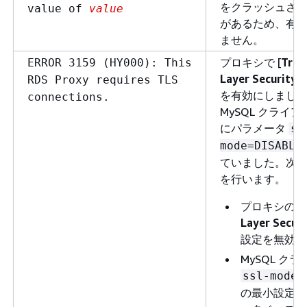
をクラッシュさ
value of
value
があるため、有
ません。
プロキシで [
Tran
ERROR 3159 (HY000): This
Layer Securit
RDS Proxy requires TLS
を有効にしまし
connections.
MySQL クライ
にパラメータ
ss
mode=DISABLE
ていました。次
を行います。
プロキシの [
Layer Secu
設定を無効に
MySQL ク
ssl-mode=
の最小設定を