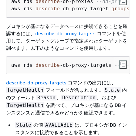
aws rds 
describe
-
db
-
proxies 
--db-proxy-na
aws rds 
describe
-
db
-
proxy
-
target
-
groups
-
プロキシが基になるデータベースに接続できることを確
認するには、
describe-db-proxy-targets
コマンドを使
用して、ターゲットグループで指定されたターゲットを
調べます。以下のようなコマンドを使用します。
aws rds 
describe
-
db
-
proxy
-
targets 
--db-pr
describe-db-proxy-targets
コマンドの出力には、
フィールドが含まれます。
内
TargetHealth
State
のフィールド
、
、および
Reason
Description
を調べて、プロキシが基になる DB イ
TargetHealth
ンスタンスと通信できるかどうかを確認できます。
の値
は、プロキシが DB イン
State
AVAILABLE
スタンスに接続できることを示します。