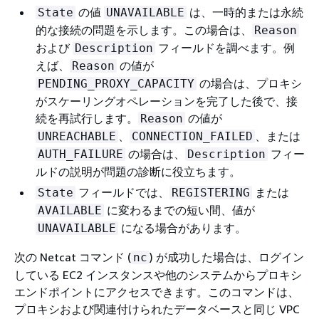
の値
は、一時的または永続
State
UNAVAILABLE
的な接続の問題を示します。この場合は、
Reason
および
フィールドを調べます。例
Description
えば、
の値が
Reason
の場合は、プロキシ
PENDING_PROXY_CAPACITY
がスケーリングオペレーションを完了した後で、接
続を再試行します。
の値が
Reason
、
、または
UNREACHABLE
CONNECTION_FAILED
の場合は、
フィー
AUTH_FAILURE
Description
ルドの説明が問題の診断に役立ちます。
フィールドでは、
または
State
REGISTERING
に変わるまでの短い間、値が
AVAILABLE
になる場合があります。
UNAVAILABLE
次の Netcat コマンド (
) が成功した場合は、ログイン
nc
している EC2 インスタンスや他のシステムからプロキシ
エンドポイントにアクセスできます。このコマンドは、
プロキシおよび関連付けられたデータベースと同じ VPC