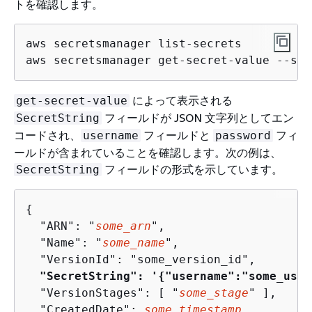
トを確認します。
aws secretsmanager list-secrets

aws secretsmanager get-secret-value --sec
によって表示される
get-secret-value
フィールドが JSON 文字列としてエン
SecretString
コードされ、
フィールドと
フィ
username
password
ールドが含まれていることを確認します。次の例は、
フィールドの形式を示しています。
SecretString
{
  "ARN": "
some_arn
",

  "Name": "
some_name
",

  "VersionId": "some_version_id",

"SecretString": '
{
"username":"some_user
  "VersionStages": [ "
some_stage
" ],

  "CreatedDate": 
some_timestamp