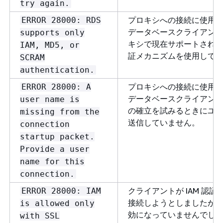
try again.
プロキシへの接続に使用
ERROR 28000: RDS
データベースクライアン
supports only
キシで現在サポートされ
IAM, MD5, or
証メカニズムを使用して
SCRAM
authentication.
プロキシへの接続に使用
ERROR 28000: A
データベースクライアン
user name is
の確立を試みるときにユ
missing from the
送信していません。
connection
startup packet.
Provide a user
name for this
connection.
クライアントが IAM 認証
ERROR 28000: IAM
接続しようとしましたが、S
is allowed only
効になっていませんでし
with SSL