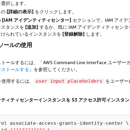
を選択します。
スの
[詳細の表示]
をクリックします。
の
[IAM アイデンティティセンター]
セクションで、IAM アイ
ンスタンスを
[追加]
するか、既に IAM アイデンティティセン
付けられているインスタンスを
[登録解除]
します。
ンソールの使用
インストールするには、
「AWS Command Line Interface ユー
をインストールする
」を参照してください。
を使用するには、
をユーザー
user input placeholders
。
イデンティティセンターインスタンスを S3 アクセス許可インスタ
rol associate-access-grants-identity-center \
