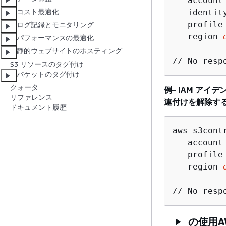
 --account
コスト最適化
 --identit
 --profile
ログ記録とモニタリング
 --region 
パフォーマンスの最適化
静的ウェブサイトのホスティング
S3 リソースのタグ付け
バケットのタグ付け
クォータ
例– IAM ア
リファレンス
連付けを解除す
ドキュメント履歴
aws s3cont
 --account
 --profile
 --region 
の使用AW