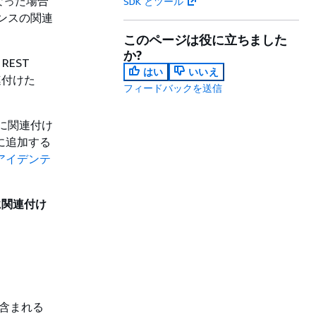
なった場合
SDK とツール
スタンスの関連
このページは役に立ちました
か?
 REST
はい
いいえ
連付けた
フィードバックを送信
ンスに関連付け
に追加する
リのアイデンテ
に関連付け
スが含まれる