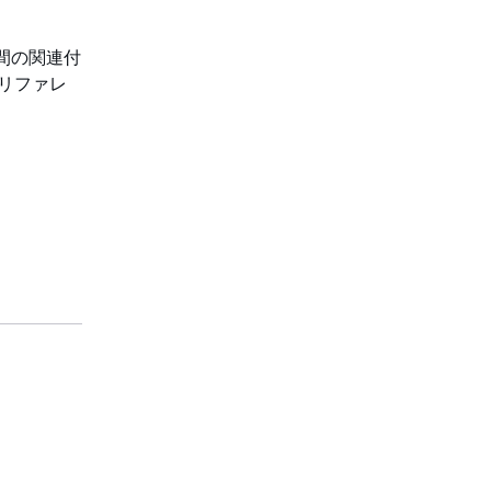
ts 間の関連付
API リファレ