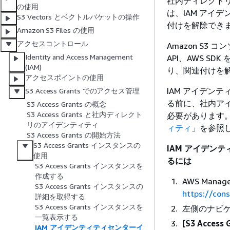
社内ディレクト
の使用
は、IAM アイデ
S3 Vectors とベクトルバケットの操作
付けを解除でき
Amazon S3 Files の使用
アクセスコントロール
Amazon S3 コンソ
Identity and Access Management
API、AWS S
(IAM)
り、関連付けを
アクセスポイントの使用
IAM アイデンテ
S3 Access Grants でのアクセス管理
る前に、社内アイ
S3 Access Grants の概念
S3 Access Grants と社内ディレクト
必要があります
リのアイデンティティ
ィティ
」を参照
S3 Access Grants の開始方法
S3 Access Grants インスタンスの
IAM アイデン
使用
るには
S3 Access Grants インスタンスを
作成する
AWS Mana
S3 Access Grants インスタンスの
https://con
詳細を取得する
S3 Access Grants インスタンスを
左側のナビ
一覧表示する
[S3 Access 
IAM アイデンティティセンターイ