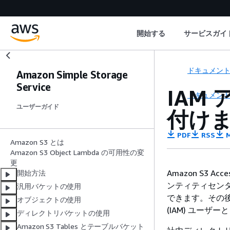
開始する
サービスガイ
ドキュメン
Amazon Simple Storage
Service
IAM
ドキュメン
ユーザーガイド
付け
PDF
RSS
M
Amazon S3 とは
Amazon S3 Object Lambda の可用性の変
更
Amazon S3 
開始方法
ンティティセンター
汎用バケットの使用
できます。その後、社
オブジェクトの使用
(IAM) ユー
ディレクトリバケットの使用
Amazon S3 Tables とテーブルバケット