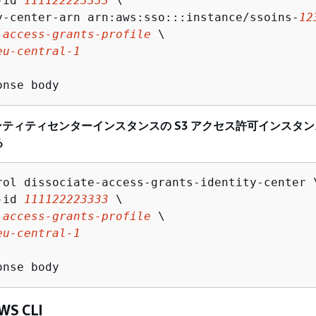
-id 
111122223333
 \

y-center-arn arn:aws:sso:::instance/ssoins-
12
 
access-grants-profile
 \

eu-central-1
イデンティティセンターインスタンスの S3 アクセス許可インスタ
る
rol dissociate-access-grants-identity-center \
-id 
111122223333
 \

 
access-grants-profile
 \

eu-central-1
S CLI