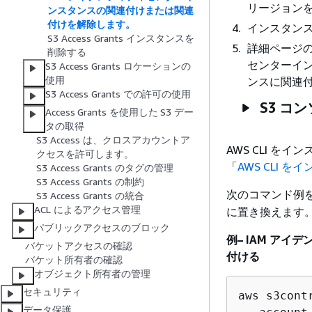
リージョン
ンスタンスの関連付けまたは関連
付けを解除します。
インスタン
S3 Access Grants インスタンスを
詳細ページ
削除する
センターイ
S3 Access Grants ロケーションの
使用
ンスに関連
S3 Access Grants での許可の使用
S3 コ
Access Grants を使用した S3 デー
タの取得
S3 Access は、クロスアカウントア
AWS CLI を
クセスを許可します。
「
AWS CLI 
S3 Access Grants のタグの管理
S3 Access Grants の制約
次のコマンド例
S3 Access Grants の統合
ACL によるアクセス管理
に置き換えます
パブリックアクセスのブロック
例– IAM ア
バケットアクセスの確認
付ける
バケット所有者の確認
オブジェクト所有者の管理
セキュリティ
aws s3cont
データ保護