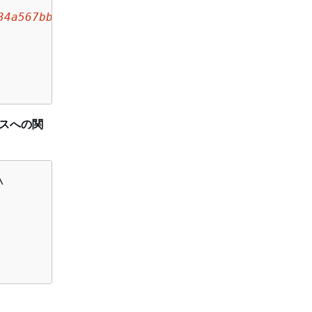
34a567bb89012c
 \

ンスへの関

