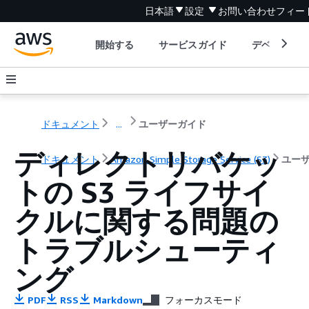
日本語
設定
お問い合わせ
フィー
開始する
サービスガイド
デベロッパ
ドキュメント
...
ユーザーガイド
ディレクトリバケッ
ドキュメント
Amazon Simple Storage Service (S3)
ユー
トの S3 ライフサイ
クルに関する問題の
トラブルシューティ
ング
PDF
RSS
Markdown
フォーカスモード