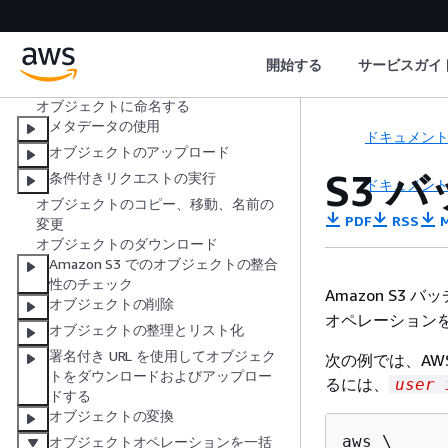
開始方法
汎用バケットの使用
オブジェクトの使用
開始する
サービスガイ
オブジェクトの概要
オブジェクトに命名する
メタデータの使用
ドキュメン
オブジェクトのアップロード
S3 
条件付きリクエストの実行
ドキュメン
オブジェクトのコピー、移動、名前の
PDF
RSS
M
変更
オブジェクトのダウンロード
Amazon S3 でのオブジェクトの整合
性のチェック
Amazon S
オブジェクトの削除
オペレーション
オブジェクトの整理とリスト化
署名付き URL を使用してオブジェク
次の例では、AW
トをダウンロードおよびアップロー
るには、
user 
ドする
オブジェクトの変換
aws \

オブジェクトオペレーションを一括