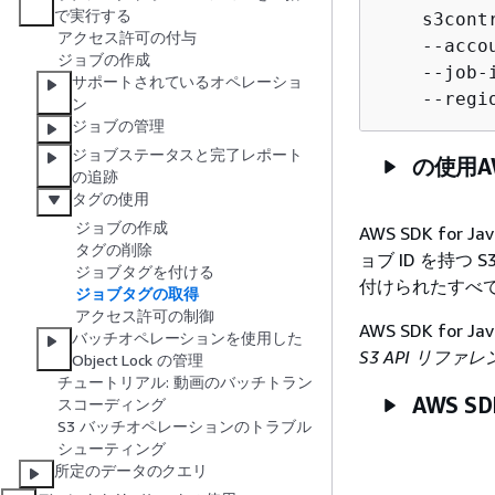
で実行する
    s3cont
アクセス許可の付与
    --acco
ジョブの作成
    --job-
サポートされているオペレーショ
    --regi
ン
ジョブの管理
ジョブステータスと完了レポート
の使用AW
の追跡
タグの使用
ジョブの作成
AWS SDK f
タグの削除
ョブ ID を持つ
ジョブタグを付ける
付けられたすべ
ジョブタグの取得
アクセス許可の制御
AWS SDK f
バッチオペレーションを使用した
S3 API リファ
Object Lock の管理
チュートリアル: 動画のバッチトラン
AWS SD
スコーディング
S3 バッチオペレーションのトラブル
シューティング
所定のデータのクエリ