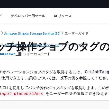
ド
デベロッパー用ツール
AI リソース
ト
Amazon Simple Storage Service (S3)
ユーザーガイド
バッチ操作ジョブのタグ
ト
Amazon Simple Storage Service (S3)
ユーザーガイド
arkdown
フォーカスモード
3 バッチオペレーションジョブのタグを取得するには、
GetJobTag
を使用できます。詳細については、以下の例を参照してくださ
S CLI を使用してバッチ操作ジョブのタグを取得します。この
をユーザー自身の情報に置き換えま
input placeholders