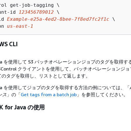
rol get-job-tagging \

unt-id 
123456789012
 \

id 
Example-e25a-4ed2-8bee-7f8ed7fc2f1c
 \

on 
us-east-1
S CLI
or Java を使用して S3 バッチオペレーションジョブのタグを取得
 S3Control クライアントを使用して、バッチオペレーションジ
てのタグを取得し、リストとして返します。
or Java を使用してジョブのタグを取得する方法の例については、「
レンス
」の「
Get tags from a batch job
」を参照してください。
K for Java の使用