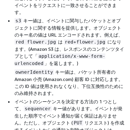
イベントをリクエストに一致させることができま
す。
キー値は、イベントに関与したバケットとオブ
s3
ジェクトに関する情報を提供します。オブジェクト
のキー名の値は URL エンコードされます。例えば、
は
になり
red flower.jpg
red+flower.jpg
ます。(Amazon S3 は、レスポンスのコンテンツタイ
プとして「
application/x-www-form-
」を返します。)
urlencoded
キー値は、バケット所有者の
ownerIdentity
Amazon 小売 (Amazon.com) 顧客 ID に対応します。
この ID 値は使用されなくなり、下位互換性のために
のみ維持されます。
イベントのシーケンスを決定する方法の 1 つとし
て、
キー値があります。イベントが発
sequencer
生した順序でイベント通知が届く保証はありませ
ん。ただし、オブジェクト (
リクエスト) を作成
PUT