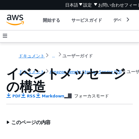
日本語
設定
お問い合わせ
フィー
開始する
サービスガイド
デベロッパ
ドキュメント
...
ユーザーガイド
イベントメッセージ
ドキュメント
Amazon Simple Storage Service (S3)
ユー
の構造
PDF
RSS
Markdown
フォーカスモード
このページの内容