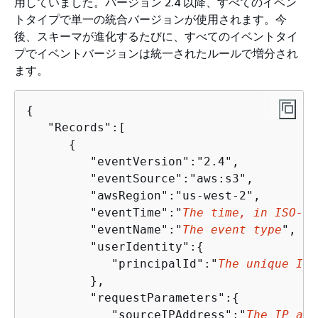
用していました。バージョン 2.4 以降、すべてのイベン
トタイプで単一の統合バージョンが使用されます。今
後、スキーマが進化するたびに、すべてのイベントタイ
プでイベントバージョンは統一されたルールで増分され
ます。
{
   "Records":[  

{
         "eventVersion":"2.4",

         "eventSource":"aws:s3",

         "awsRegion":"us-west-2",

         "eventTime":"
The time, in ISO-86
         "eventName":"
The event type
",

         "userIdentity":
{
            "principalId":"
The unique ID 
         },

         "requestParameters":
{
            "sourceIPAddress":"
The IP add