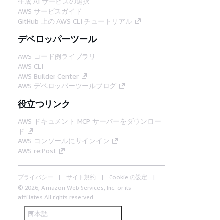
生成 AI サービスの選択
AWS サービスガイド
GitHub 上の AWS CLI チュートリアル
デベロッパーツール
AWS コード例ライブラリ
AWS CLI
AWS Builder Center
AWS デベロッパーツールブログ
役立つリンク
AWS ドキュメント MCP サーバーをダウンロー
ド
AWS コンソールにサインイン
AWS re:Post
プライバシー
サイト規約
Cookie の設定
© 2026, Amazon Web Services, Inc. or its
affiliates.All rights reserved.
日本語