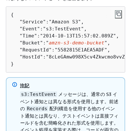
{
   "Service":"Amazon S3",

   "Event":"s3:TestEvent",

   "Time":"2014-10-13T15:57:02.089Z",

   "Bucket":"
amzn
-s
3
-demo-bucket
",

   "RequestId":"5582815E1AEA5ADF",

   "HostId":"8cLeGAmw098X5cv4Zkwcmo8vvZa3
}
注記
メッセージは、通常の S3 イ
s3:TestEvent
ベント通知とは異なる形式を使用します。前述
の
配列構造を使用する他のイベン
Records
ト通知とは異なり、テストイベントは直接フィ
ールドを含む簡略化された形式を使用します。
イベント処理を実装する際は、コードが両方の