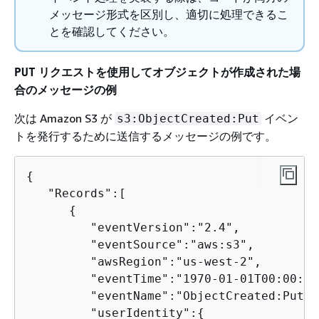
メッセージ形式を区別し、適切に処理できるこ
とを確認してください。
リクエストを使用してオブジェクトが作成された場
PUT
合のメッセージの例
次は Amazon S3 が
イベン
s3:ObjectCreated:Put
トを発行するために送信するメッセージの例です。
{
   "Records":[  

{
         "eventVersion":"2.4",

         "eventSource":"aws:s3",

         "awsRegion":"us-west-2",

         "eventTime":"1970-01-01T00:00:00
         "eventName":"ObjectCreated:Put",

         "userIdentity":
{