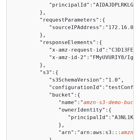
            "principalId":"AIDAJDPLRKLG7U
         },

         "requestParameters":
{
            "sourceIPAddress":"172.16.0.1"
         },

         "responseElements":
{
            "x-amz-request-id":"C3D13FE58
            "x-amz-id-2":"FMyUVURIY8/IgAt
         },

         "s3":
{
            "s3SchemaVersion":"1.0",

            "configurationId":"testConfig
            "bucket":
{
               "name":"
amzn-s3-demo-bucke
               "ownerIdentity":
{
                  "principalId":"A3NL1KOZ
               },

               "arn":"arn:aws:s3:::
amzn-s
            },
