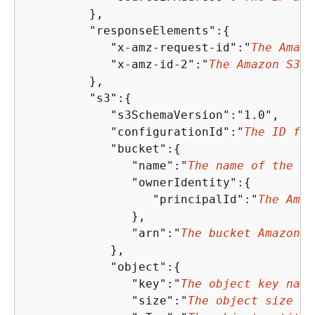
         },

         "responseElements":
{
            "x-amz-request-id":"
The Amazo
            "x-amz-id-2":"
The Amazon S3 h
         },

         "s3":
{
            "s3SchemaVersion":"1.0",

            "configurationId":"
The ID fou
            "bucket":
{
               "name":"
The name of the bu
               "ownerIdentity":
{
                  "principalId":"
The Amaz
               },

               "arn":"
The bucket Amazon R
            },

            "object":
{
               "key":"
The object key name
               "size":"
The object size in