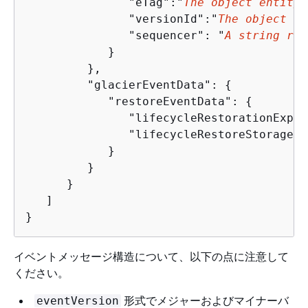
               "eTag":"
The object entity 
               "versionId":"
The object ve
               "sequencer": "
A string rep
            }

         },

         "glacierEventData": 
{
            "restoreEventData": 
{
               "lifecycleRestorationExpir
               "lifecycleRestoreStorageCl
            }

         }

      }

   ]

}
イベントメッセージ構造について、以下の点に注意して
ください。
形式でメジャーおよびマイナーバ
eventVersion