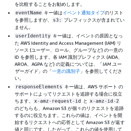
を比較することをお勧めします。
キー値は
イベント通知タイプ
のリスト
eventName
を参照しますが、
プレフィックスが含まれてい
s3:
ません。
キー値は、イベントの原因となっ
userIdentity
た AWS Identity and Access Management (IAM) リ
ソース (ユーザー、ロール、グループなど) の一意の
ID を参照します。各 IAM 識別プレフィクス (AIDA、
AROA、AGPA など) の定義については、「
IAM ユー
ザーガイド
」の「
一意の識別子
」を参照してくださ
い。
キー値は、AWS サポート の
responseElements
サポートによってリクエストを追跡する場合に役立
ちます。
と
x-amz-request-id
x-amz-id-2
のどちらも、Amazon S3 が個々のリクエストを追跡
するのに役立ちます。これらの値は、イベントを開
始するリクエストへの応答として Amazon S3 が返す
値と同じです。したがって、これらの値を使用して