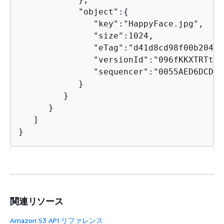
            "object":
{
               "key":"HappyFace.jpg",

               "size":1024,

               "eTag":"d41d8cd98f00b204e9
               "versionId":"096fKKXTRTtl3
               "sequencer":"0055AED6DCD90
            }

         }

      }

   ]

関連リソース
Amazon S3 API リファレンス