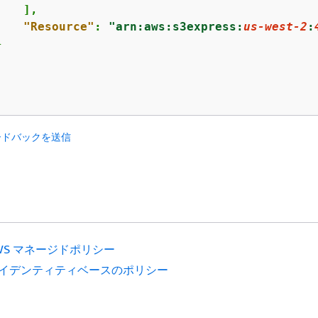
   ],

"Resource"
: 
"arn:aws:s3express:
us-west-2
:


ードバックを送信
WS マネージドポリシー
イデンティティベースのポリシー