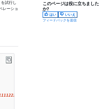
を試行し
このページは役に立ちました
オペレーショ
か?
はい
いいえ
フィードバックを送信
111122223333
:bucket/
amzn-s3-demo-bucket--usw2