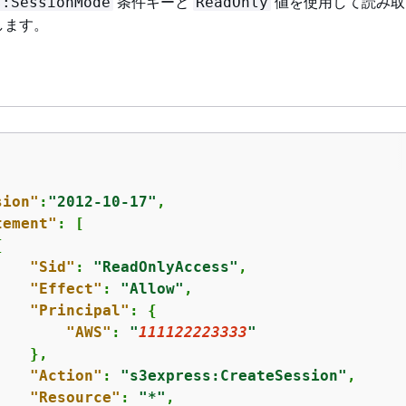
条件キーと
値を使用して読み取
s:SessionMode
ReadOnly
します。
sion"
:
"2012-10-17"
,

tement"
: [

{
"Sid"
: 
"ReadOnlyAccess"
,

"Effect"
: 
"Allow"
,

"Principal"
: 
{
"AWS"
: 
"
111122223333
"
   },

"Action"
: 
"s3express:CreateSession"
,

"Resource"
: 
"*"
,
