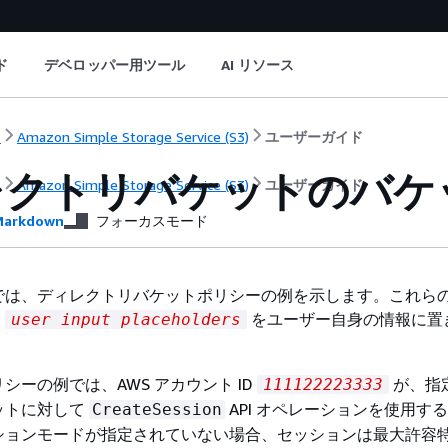
ド
デベロッパー用ツール
AI リソース
ト
Amazon Simple Storage Service (S3)
ユーザーガイド
レクトリバケットのバケ
ト
Amazon Simple Storage Service (S3)
ユーザーガイド
arkdown
フォーカスモード
では、ディレクトリバケットポリシーの例を示します。これら
、
をユーザー自身の情報に置
user input placeholders
シーの例では、AWS アカウント ID
が、指
111122223333
ットに対して
API オペレーションを使用す
CreateSession
ションモードが指定されていない場合、セッションは最大許容