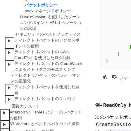
バケットポリシー
AWS マネージドポリシー
         
CreateSession を使用したゾーン
         
エンドポイント API オペレーショ
ンの承認
セキュリティのベストプラクティス
         
ディレクトリバケットのアクセスポ
イントの使用
        }
ディレクトリバケットの AWS
    ]

CloudTrail を使用したログ記録
}
ディレクトリバケットの CloudWatch
によるメトリクスのモニタリング
ディレクトリバケットのパフォーマン
フィ
スの最適化
ディレクトリバケットを使用した開
発
ディレクトリバケットのタグ付け
例–
ReadOnly
[回復力テスト]
Amazon S3 Tables とテーブルバケット
次のバケットポリ
の使用
S3 Vectors とベクトルバケットの操作
CreateSessio