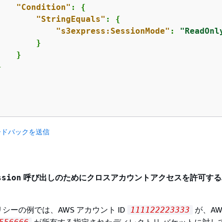
"Condition"
: 
{
"StringEquals"
: 
{
"s3express:SessionMode"
: 
"ReadOnl
       }

   }



ードバックを送信
呼び出しのためにクロスアカウントアクセスを許可する
ssion
シーの例では、AWS アカウント ID
が、AW
111122223333