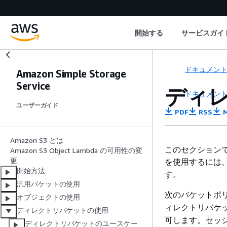
開始する
サービスガイ
ドキュメン
Amazon Simple Storage
Service
ディ
ドキュメン
ユーザーガイド
PDF
RSS
M
Amazon S3 とは
このセクション
Amazon S3 Object Lambda の可用性の変
更
を使用するには
開始方法
す。
汎用バケットの使用
次のバケットポリ
オブジェクトの使用
ィレクトリバケ
ディレクトリバケットの使用
可します。セッ
ディレクトリバケットのユースケー