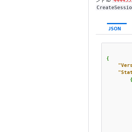
ント ID
444455
CreateSessio
JSON
{
"Ver
"Sta
         