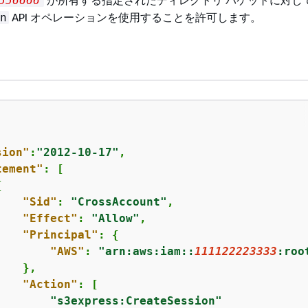
が所有する指定されたディレクトリ バケットに対し
556666
API オペレーションを使用することを許可します。
n
sion"
:
"2012-10-17"
,

tement"
: [

{
"Sid"
: 
"CrossAccount"
,

"Effect"
: 
"Allow"
,

"Principal"
: 
{
"AWS"
: 
"arn:aws:iam::
111122223333
:roo
   },

"Action"
: [

"s3express:CreateSession"