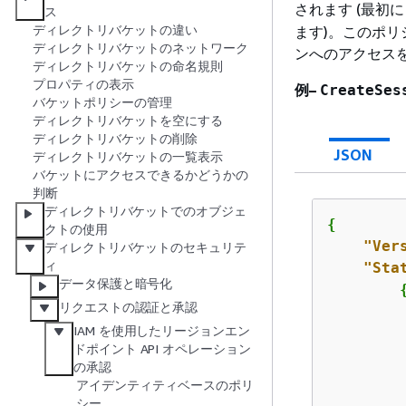
されます (最初
ス
ディレクトリバケットの違い
ます)。このポリ
ディレクトリバケットのネットワーク
ンへのアクセス
ディレクトリバケットの命名規則
プロパティの表示
例–
CreateSes
バケットポリシーの管理
ディレクトリバケットを空にする
ディレクトリバケットの削除
JSON
ディレクトリバケットの一覧表示
バケットにアクセスできるかどうかの
判断
ディレクトリバケットでのオブジェ
{
クトの使用
"Ver
ディレクトリバケットのセキュリテ
ィ
"Sta
データ保護と暗号化
リクエストの認証と承認
IAM を使用したリージョンエン
ドポイント API オペレーション
の承認
アイデンティティベースのポリ
シー