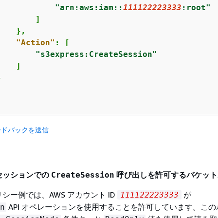
"arn:aws:iam::
111122223333
:root"
       ]

   },

"Action"
: [

"s3express:CreateSession"
   ]



ードバックを送信
セッションでの
呼び出しを許可するバケット
CreateSession
シー例では、AWS アカウント ID
が
111122223333
API オペレーションを使用することを許可しています。この
n