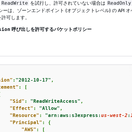
に
を試行し、許可されていない場合は
ReadWrite
ReadOnly
シーは、ゾーンエンドポイント (オブジェクトレベル) の API 
を許可します。
呼び出しを許可するバケットポリシー
sion
sion"
:
"2012-10-17"
,

tement"
: [

{
"Sid"
: 
"ReadWriteAccess"
,

"Effect"
: 
"Allow"
,

"Resource"
: 
"arn:aws:s3express:
us-west-2
:
"Principal"
: 
{
"AWS"
: [
