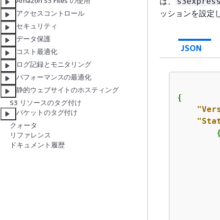
は、
Amazon S3 Files の使用
s3expres
ッションを設定
アクセスコントロール
セキュリティ
データ保護
JSON
コスト最適化
ログ記録とモニタリング
パフォーマンスの最適化
静的ウェブサイトのホスティング
{
S3 リソースのタグ付け
"Ver
バケットのタグ付け
"Sta
クォータ
リファレンス
ドキュメント履歴
         