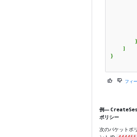
         
         
        }
    ]

}

フィ
例—
CreateSe
ポリシー
次のバケットポリ