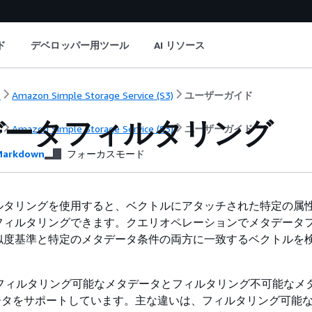
ド
デベロッパー用ツール
AI リソース
ト
Amazon Simple Storage Service (S3)
ユーザーガイド
データフィルタリング
ト
Amazon Simple Storage Service (S3)
ユーザーガイド
arkdown
フォーカスモード
ルタリングを使用すると、ベクトルにアタッチされた特定の属
フィルタリングできます。クエリオペレーションでメタデータ
似度基準と特定のメタデータ条件の両方に一致するベクトルを
rs は、フィルタリング可能なメタデータとフィルタリング不可能な
データをサポートしています。主な違いは、フィルタリング可能