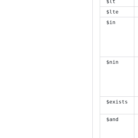
$lt
$lte
$in
$nin
$exists
$and