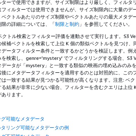
ルターで使用できますが、サイズ制限はより厳しく、フィルタ
はフィルターでは使用できませんが、サイズ制限内に大量のデ
。ベクトルあたりのサイズ制限やベクトルあたりの最大メタデ
制限の詳細については、「
制限と制約
」を参照してください。
s は、ベクトル検索とフィルター評価を連動させて実行します。S3 Vect
候補ベクトルを検索して上位 K 個の類似ベクトルを見つけ、
タデータフィルター条件と一致するかどうかを検証します。例
索し、genre='mystery' でフィルタリングする場合、S3 Ve
データが「mystery」と一致する類似の映画の埋め込みのみ
索後にメタデータフィルターを適用するのとは対照的に、この
では一致する結果が見つかる可能性が高くなります。注意: ベク
る結果が非常に少ない場合、フィルターを含むクエリは上位 K
があります。
ング可能なメタデータ
ルタリング可能なメタデータの例