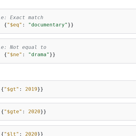
le: Exact match
: 
{
"$eq"
: 
"documentary"
}}
le: Not equal to
: 
{
"$ne"
: 
"drama"
}}
 
{
"$gt"
: 
2019
}}
 
{
"$gte"
: 
2020
}}
 
{
"$lt"
: 
2020
}}