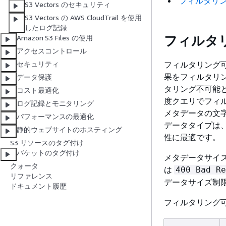
フィルタリ
S3 Vectors のセキュリティ
S3 Vectors の AWS CloudTrail を使用
したログ記録
フィルタ
Amazon S3 Files の使用
アクセスコントロール
フィルタリング
セキュリティ
果をフィルタリ
データ保護
タリング不可能
コスト最適化
度クエリでフィル
ログ記録とモニタリング
メタデータの文
パフォーマンスの最適化
データタイプは
静的ウェブサイトのホスティング
性に最適です。
S3 リソースのタグ付け
バケットのタグ付け
メタデータサイ
クォータ
は
400 Bad Re
リファレンス
データサイズ制
ドキュメント履歴
フィルタリング