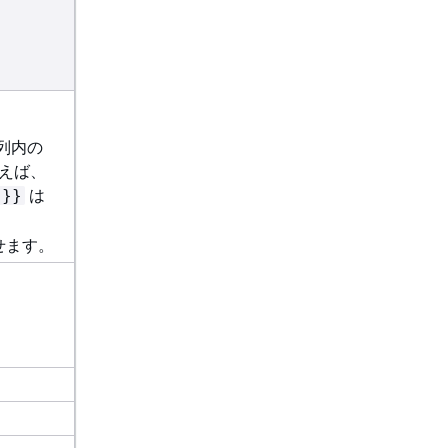
列内の
例えば、
は
"}}
せます。