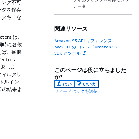
リング不可
データ
ータを保存
ータキーな
関連リソース
ors は、
Amazon S3 API リファレンス
同時に各候
AWS CLI の コマンドAmazon S3
えば、類似
SDK とツール
ctors
を返しま
このページは役に立ちました
フィルタリ
か?
トルイン
はい
いいえ
 の結果よ
フィードバックを送信