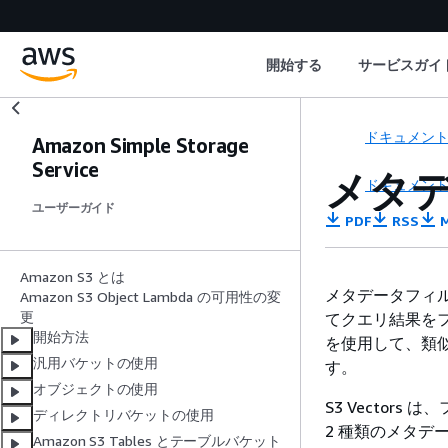
開始する
サービスガイ
ドキュメン
Amazon Simple Storage
Service
メタ
ドキュメン
ユーザーガイド
PDF
RSS
M
Amazon S3 とは
メタデータフィ
Amazon S3 Object Lambda の可用性の変
更
てクエリ結果を
開始方法
を使用して、類
汎用バケットの使用
す。
オブジェクトの使用
S3 Vecto
ディレクトリバケットの使用
2 種類のメタ
Amazon S3 Tables とテーブルバケット