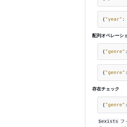
{
"year"
:
配列オペレーシ
{
"genre"
{
"genre"
存在チェック
{
"genre"
フ
$exists