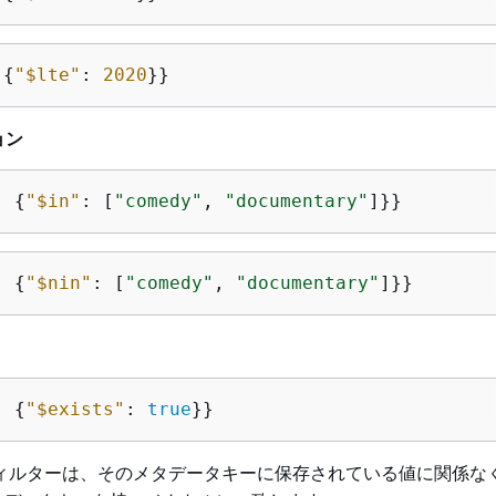
 
{
"$lte"
: 
2020
}}
ョン
: 
{
"$in"
: [
"comedy"
, 
"documentary"
]}}
: 
{
"$nin"
: [
"comedy"
, 
"documentary"
]}}
: 
{
"$exists"
: 
true
}}
ィルターは、そのメタデータキーに保存されている値に関係な