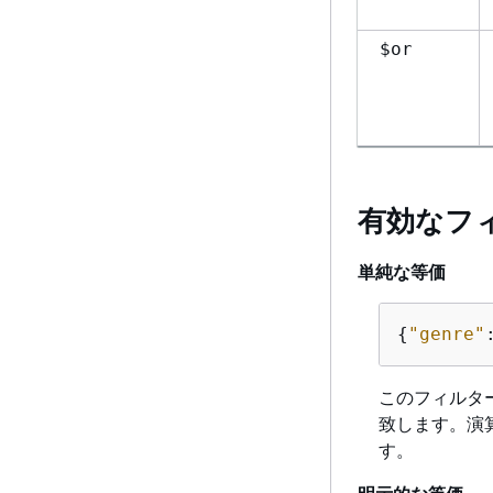
$or
有効なフ
単純な等価
{
"genre"
このフィルター
致します。演算子
す。