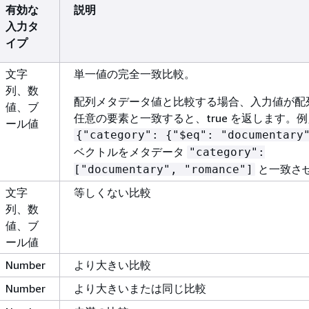
有効な
説明
入力タ
イプ
文字
単一値の完全一致比較。
列、数
配列メタデータ値と比較する場合、入力値が配
値、ブ
任意の要素と一致すると、true を返します。
ール値
{
"category":
{
"$eq": "documentary
ベクトルをメタデータ
"category":
と一致さ
["documentary", "romance"]
文字
等しくない比較
列、数
値、ブ
ール値
Number
より大きい比較
Number
より大きいまたは同じ比較