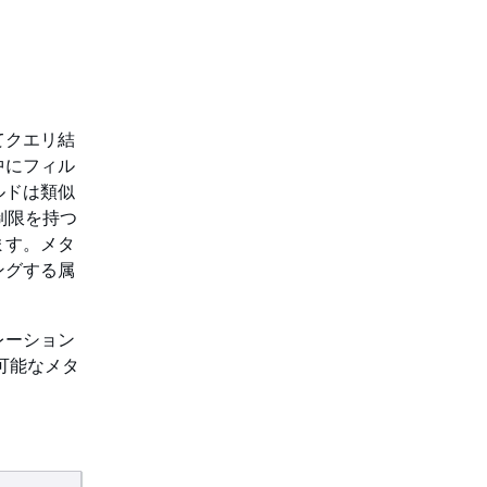
てクエリ結
中にフィル
ルドは類似
ズ制限を持つ
ます。メタ
ングする属
ペレーション
可能なメタ