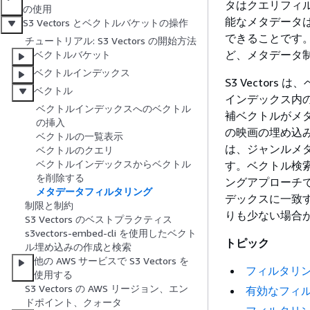
タはクエリフィ
の使用
能なメタデータ
S3 Vectors とベクトルバケットの操作
できることです
チュートリアル: S3 Vectors の開始方法
ど、メタデータ
ベクトルバケット
ベクトルインデックス
S3 Vector
ベクトル
インデックス内の
ベクトルインデックスへのベクトル
補ベクトルがメ
の挿入
の映画の埋め込みを検
ベクトルの一覧表示
は、ジャンルメタ
ベクトルのクエリ
ベクトルインデックスからベクトル
す。ベクトル検
を削除する
ングアプローチ
メタデータフィルタリング
デックスに一致す
制限と制約
りも少ない場合
S3 Vectors のベストプラクティス
s3vectors-embed-cli を使用したベクト
トピック
ル埋め込みの作成と検索
他の AWS サービスで S3 Vectors を
フィルタリ
使用する
S3 Vectors の AWS リージョン、エン
有効なフィ
ドポイント、クォータ