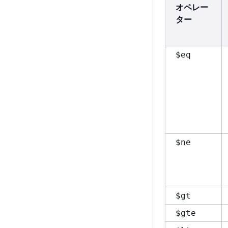
オペレー
ター
$eq
$ne
$gt
$gte