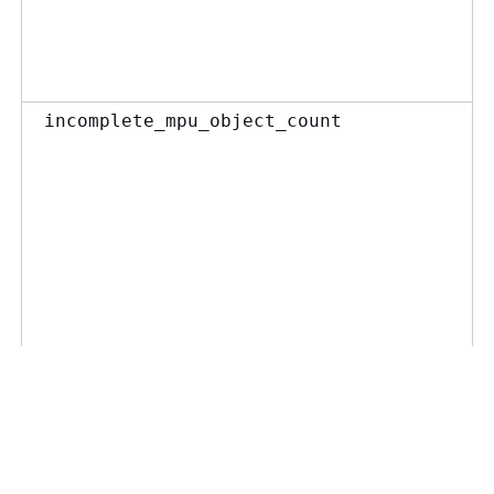
incomplete_mpu_object_count
incomplete_mpu_storage_bytes