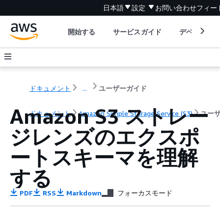
日本語
設定
お問い合わせ
フィー
開始する
サービスガイド
デベロッパ
ドキュメント
...
ユーザーガイド
Amazon S3 ストレー
ドキュメント
Amazon Simple Storage Service (S3)
ユー
ジレンズのエクスポ
ートスキーマを理解
する
PDF
RSS
Markdown
フォーカスモード