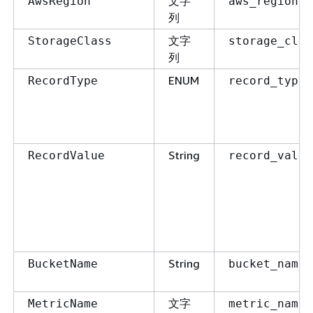
文字
AwsRegion
aws_region
列
文字
StorageClass
storage_clas
列
ENUM
RecordType
record_type
String
RecordValue
record_value
String
BucketName
bucket_name
文字
MetricName
metric_name