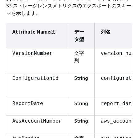
S3 ストレージレンズメトリクスのエクスポートのスキー
マを示します。
Attribute Nameは
デー
列名
タ型
文字
VersionNumber
version_numb
列
String
ConfigurationId
configuratio
String
ReportDate
report_date
String
AwsAccountNumber
aws_account_