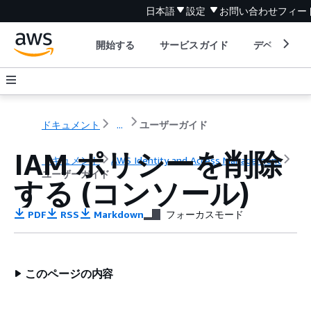
日本語
設定
お問い合わせ
フィー
開始する
サービスガイド
デベロッパ
ドキュメント
...
ユーザーガイド
IAM ポリシーを削除
ドキュメント
AWS Identity and Access Management
ユーザーガイド
する (コンソール)
PDF
RSS
Markdown
フォーカスモード
このページの内容