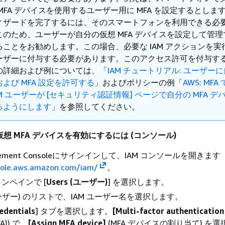
MFA デバイスを使用するユーザー用に MFA を設定するとしま
ィザードを完了するには、そのスマートフォンを利用できる必
このため、ユーザーが自分の仮想 MFA デバイスを設定して管理
ることをお勧めします。この場合、必要な IAM アクションを実
ーザーに付与する必要があります。このアクセス許可を付与する 
の詳細および例については、「
IAM チュートリアル: ユーザー
よび MFA 設定を許可する
」およびポリシーの例「
AWS: MFA
AM ユーザーが [セキュリティ認証情報] ページで自分の MFA デ
るようにします
」を参照してください。
仮想 MFA デバイスを有効にするには (コンソール)
agement Consoleにサインインして、IAM コンソールを開きます
sole.aws.amazon.com/iam/
。
ンペインで [
Users (ユーザー)
] を選択します。
ーザー) のリストで、IAM ユーザー名を選択します。
edentials
] タブを選択します。
[Multi-factor authentication
A)) で、
[Assign MFA device]
(MFA デバイスの割り当て) を