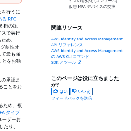
イスの有効化 (コンソール)
仮想 MFA デバイスの交換
れを行うに
る RFC
 桁の認
関連リソース
イスで実行
AWS Identity and Access Management
るため、
API リファレンス
ング耐性オ
AWS Identity and Access Management
して最も強
の AWS CLI コマンド
ことをお勧
SDK とツール
このページは役に立ちました
入の承認ま
か?
ることをお
はい
いいえ
フィードバックを送信
るため、複
FA タイプ
トユーザーお
インしたり、