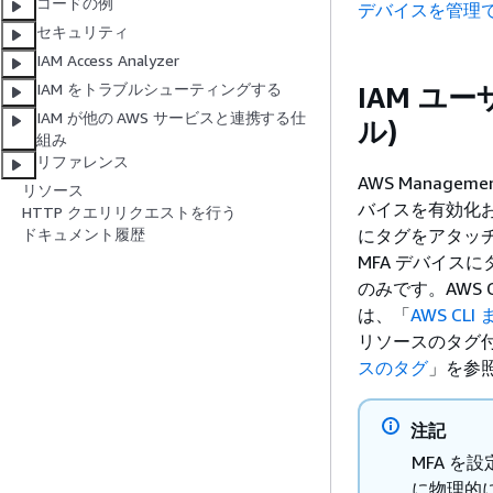
コードの例
デバイスを管理
セキュリティ
IAM Access Analyzer
IAM をトラブルシューティングする
IAM ユ
IAM が他の AWS サービスと連携する仕
ル)
組み
リファレンス
AWS Managem
リソース
バイスを有効化お
HTTP クエリリクエストを行う
にタグをアタッ
ドキュメント履歴
MFA デバイスに
のみです。AWS 
は、「
AWS CL
リソースのタグ
スのタグ
」を参
注記
MFA を
に物理的