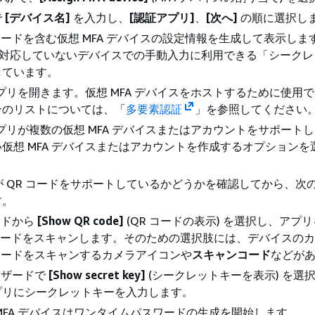
で
[デバイス名]
を入力し、
[認証アプリ]
、
[次へ]
の順に選択し
QR コードを含む仮想 MFA デバイスの設定情報を生成して表示し
に対応していないデバイスでの手動入力に利用できる「シーク
しています。
 アプリを開きます。仮想 MFA デバイスをホストするために使用
ンのリストについては、「
多要素認証
」を参照してください
 アプリが複数の仮想 MFA デバイスまたはアカウントをサポート
仮想 MFA デバイスまたはアカウントを作成するオプションを
リが QR コードをサポートしているかどうかを確認してから、次
す。
ードから
[Show QR code]
(QR コードの表示) を選択し、アプ
 コードをスキャンします。そのための選択肢には、デバイスの
コードをスキャンするカメラアイコンや
スキャンコード
などが
ィザードで
[Show secret key]
(シークレットキーを表示) を選
アプリにシークレットキーを入力します。
MFA デバイスはワンタイムパスワードの生成を開始します。