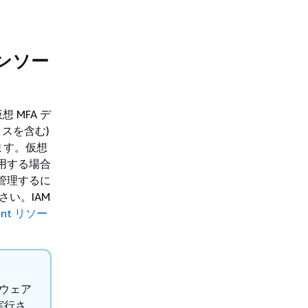
コンソー
想 MFA デ
イスを含む)
ます。仮想
使用する場合
び管理するに
さい。IAM
ment リソー
ドウェア
実行さ