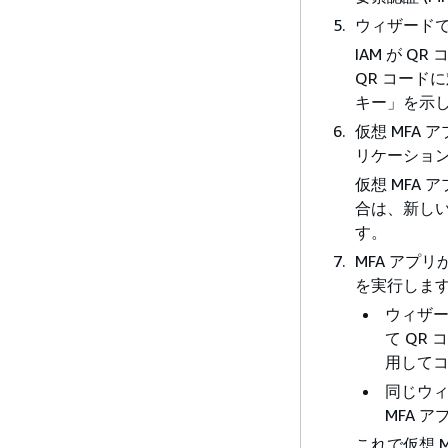
ウィザード
IAM が 
QR コード
キー」を示
仮想 MFA
リケーショ
仮想 MFA
合は、新しい
す。
MFA アプ
を実行しま
ウィザ
て QR
用して
同じウ
MFA 
これで仮想 