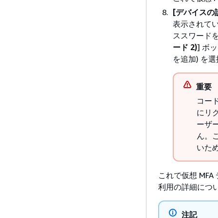
[デバイスの
表示されて
ススワードを生
ード 2)
] ボ
を追加) を
重要
コー
にリ
ーザ
ん。こ
いた
これで仮想 MFA 
利用の詳細につ
注記