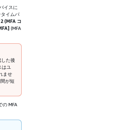
デバイスに
ンタイムパ
 2 (MFA コ
MFA]
(MFA
成した後
スはユ
れませ
期間が短
での MFA