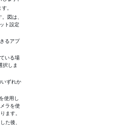
ます。
ます。図は、
レット設定
できるアプ
。
している場
選択しま
のいずれか
リを使用し
カメラを使
あります。
択した後、