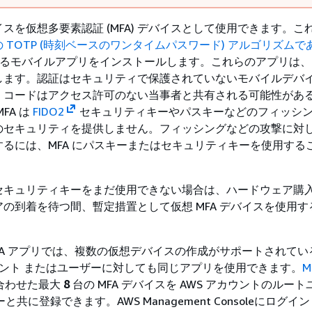
スを仮想多要素認証 (MFA) デバイスとして使用できます。こ
 TOTP (時刻ベースのワンタイムパスワード) アルゴリズムであ
るモバイルアプリをインストールします。これらのアプリは、6
します。認証はセキュリティで保護されていないモバイルデバ
、コードはアクセス許可のない当事者と共有される可能性があ
MFA は
FIDO2
セキュリティキーやパスキーなどのフィッシ
のセキュリティを提供しません。フィッシングなどの攻撃に対
るには、MFA にパスキーまたはセキュリティキーを使用する
セキュリティキーをまだ使用できない場合は、ハードウェア購
の到着を待つ間、暫定措置として仮想 MFA デバイスを使用す
FA アプリでは、複数の仮想デバイスの作成がサポートされてい
カウント またはユーザーに対しても同じアプリを使用できます。
M
合わせた最大
8
台の MFA デバイスを AWS アカウントのルー
ーと共に登録できます。AWS Management Consoleにログ