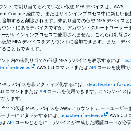
カウント で割り当てられていない仮想 MFA デバイスは、AWS
ment Console 経由で、またはサインインプロセス中に新しい仮想
を追加すると削除されます。未割り当ての仮想 MFA デバイスと
カウントにあるデバイスですが、アカウントのルートユーザー
ユーザーがサインインプロセスで使用されません。これらは削除さ
い仮想 MFA デバイスをアカウントに追加できます。また、デバ
することもできます。
ウント内の未割り当ての仮想 MFA デバイスを表示するには、
lis
al-mfa-devices
AWS CLI コマンドまたは
API
コールを使用で
MFA デバイスを非アクティブ化するには、
deactivate-mfa-dev
 CLI コマンドまたは
API
コールを使用できます。このデバイス
になります。
当ての仮想 MFA デバイスを AWS アカウント ルートユーザー
 ユーザーにアタッチするには、
enable-mfa-device
AWS CLI
たは
API
コールとともに、デバイスが生成した認証コードが必
。