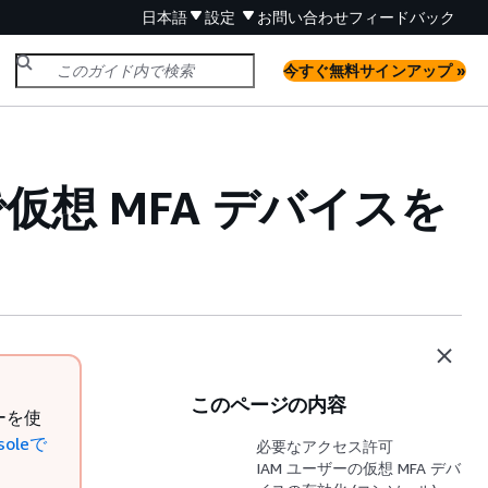
日本語
設定
お問い合わせ
フィードバック
今すぐ無料サインアップ »
leで仮想 MFA デバイスを
このページの内容
ーを使
soleで
必要なアクセス許可
IAM ユーザーの仮想 MFA デバ