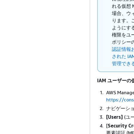
れる仮想 
場合、ウ
ります。
ようにす
権限をユ
ポリシー
認証情報お
された I
管理でき
IAM ユーザーの
AWS Man
https://con
ナビゲーショ
[Users]
(ユ
[
Security Cr
要素認証 (MF