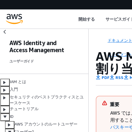
開始する
サービスガイ
ドキュメン
AWS Identity and
Access Management
AWS 
ドキュメン
ユーザーガイド
割り
PDF
RSS
M
IAM とは
入門
セキュリティのベストプラクティスとユ
ースケース
重要
チュートリアル
AWS で
ID
用するこ
AWS アカウントのルートユーザー
パスキー
[ユーザー]