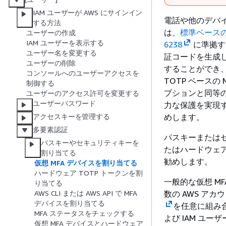
IAM ユーザーが AWS にサインイン
電話や他のデバイ
する方法
は、
標準ベースの
ユーザーの作成
IAM ユーザーを表示する
6238
に準拠す
ユーザー名を変更する
証コードを生成
ユーザーの削除
することができ
コンソールへのユーザーアクセスを
TOTP ベースの 
制御する
プションと同等
ユーザーのアクセス許可を変更する
ユーザーパスワード
力な保護を実現す
めします。
アクセスキーを管理する
多要素認証
パスキーまたは
パスキーやセキュリティキーを
たはハードウェア
割り当てる
勧めします。
仮想 MFA デバイスを割り当てる
ハードウェア TOTP トークンを割
一般的な仮想 M
り当てる
数の AWS ア
AWS CLI または AWS API で MFA
デバイスを割り当てる
を任意に組み
MFA ステータスをチェックする
よび IAM ユーザ
仮想 MFA デバイスとハードウェア