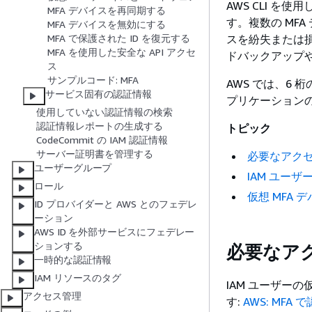
AWS CLI を
MFA デバイスを再同期する
す。複数の MF
MFA デバイスを無効にする
スを紛失または
MFA で保護された ID を復元する
MFA を使用した安全な API アクセ
ドバックアップ
ス
サンプルコード: MFA
AWS では、6 
サービス固有の認証情報
プリケーション
使用していない認証情報の検索
認証情報レポートの生成する
トピック
CodeCommit の IAM 認証情報
サーバー証明書を管理する
必要なアク
ユーザーグループ
IAM ユーザ
ロール
仮想 MFA 
ID プロバイダーと AWS とのフェデレ
ーション
AWS ID を外部サービスにフェデレー
ションする
必要なア
一時的な認証情報
IAM リソースのタグ
IAM ユーザー
アクセス管理
す:
AWS: MFA