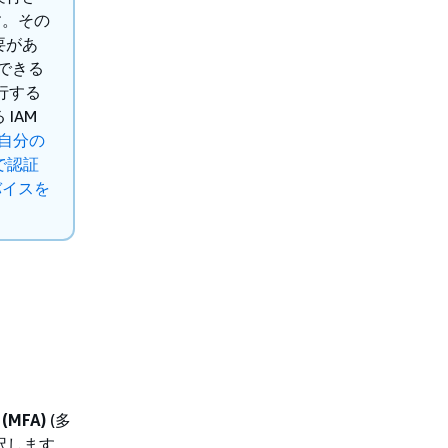
す。その
要があ
できる
行する
IAM
に自分の
 で認証
バイスを
 (MFA)
(多
選択します。