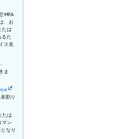
 MFA
は、お
または
れるた
イス名
t-
きま
ice
は未割り
または
 コマン
要となり