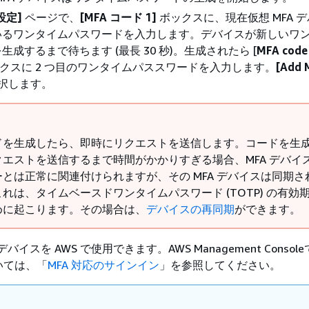
設定]
ページで、
[MFA コード 1]
ボックスに、現在仮想 MFA 
いるワンタイムパスワードを入力します。デバイスが新しいワ
成するまで待ちます (最長 30 秒)。生成されたら [
MFA code
ックスに 2 つ目のワンタイムパススワードを入力します。
[Add 
選択します。
ドを生成したら、即時にリクエストを送信します。コードを生
クエストを送信するまで時間がかかりすぎる場合、MFA デバイ
ーとは正常に関連付けられますが、その MFA デバイスは同期さ
れは、タイムベースドワンタイムパスワード (TOTP) の有効
めに起こります。その場合は、
デバイスの再同期
ができます。
デバイスを AWS で使用できます。AWS Management Console
いては、「
MFA 対応のサインイン
」を参照してください。