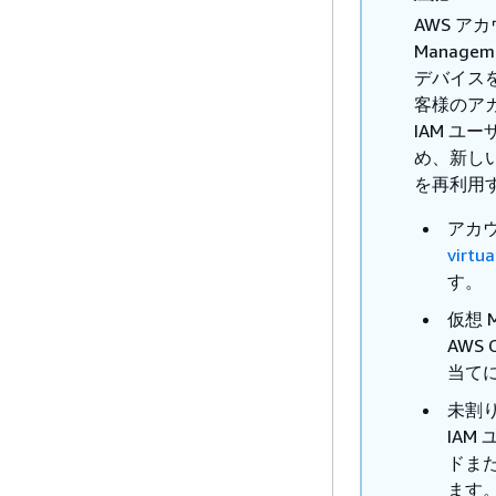
AWS ア
Manage
デバイス
客様のア
IAM 
め、新し
を再利用
アカ
virtu
す。
仮想 
AWS
当て
未割り
IAM
ドま
ます