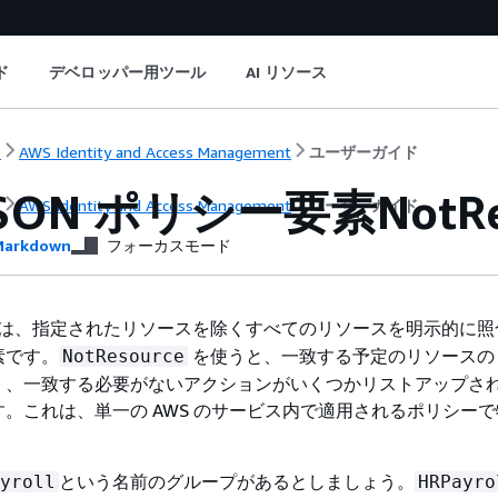
ド
デベロッパー用ツール
AI リソース
ト
AWS Identity and Access Management
ユーザーガイド
JSON ポリシー要素NotRe
ト
AWS Identity and Access Management
ユーザーガイド
arkdown
フォーカスモード
は、指定されたリソースを除くすべてのリソースを明示的に照
素です。
を使うと、一致する予定のリソースの
NotResource
く、一致する必要がないアクションがいくつかリストアップさ
。これは、単一の AWS のサービス内で適用されるポリシー
という名前のグループがあるとしましょう。
yroll
HRPayro