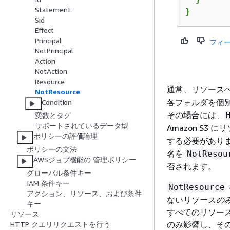
Statement
}
Sid
Effect
Principal
フィ
NotPrincipal
Action
NotAction
Resource
通常、リソース
NotResource
各フォルダを個
Condition
その場合には、
変数とタグ
サポートされているデータ型
Amazon S3
ポリシーの評価論理
する必要があり
ポリシーの文法
名を
NotResou
AWSジョブ機能の 管理ポリシー
否されます。
グローバル条件キー
IAM 条件キー
NotResource
アクション、リソース、および条件
ないリソース
の
キー
すべてのリソース
リソース
のみ影響し、その
HTTP クエリリクエストを行う