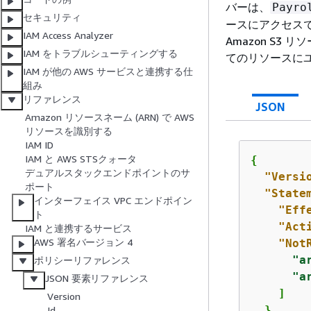
バーは、
Payro
セキュリティ
ースにアクセス
IAM Access Analyzer
Amazon S
IAM をトラブルシューティングする
てのリソースに
IAM が他の AWS サービスと連携する仕
組み
リファレンス
JSON
Amazon リソースネーム (ARN) で AWS
リソースを識別する
IAM ID
IAM と AWS STSクォータ
{
デュアルスタックエンドポイントのサ
"Versi
ポート
"State
インターフェイス VPC エンドポイン
"Eff
ト
"Act
IAM と連携するサービス
AWS 署名バージョン 4
"Not
"a
ポリシーリファレンス
"a
JSON 要素リファレンス
    ]

Version
  }

Id