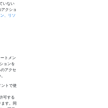
ていない
のアクショ
ョン、リソ
テートメン
クションを
のアクセ
い。
メントで使
許可する
ります。同