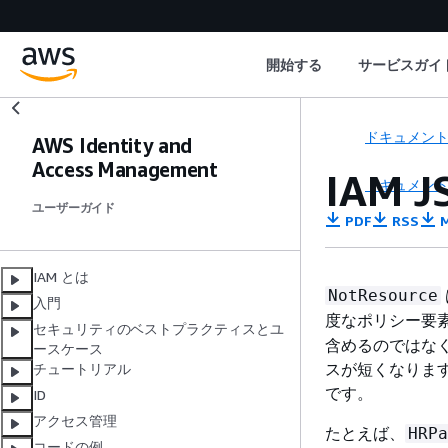
開始する
サービスガイ
ドキュメン
AWS Identity and
Access Management
IAM 
ドキュメン
ユーザーガイド
PDF
RSS
M
IAM とは
NotResource
入門
度なポリシー要
セキュリティのベストプラクティスとユ
含めるのではな
ースケース
スが短くなります
チュートリアル
です。
ID
アクセス管理
たとえば、
HRPa
コードの例