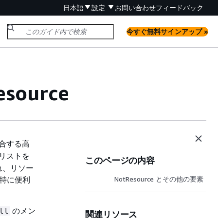
日本語
設定
お問い合わせ
フィードバック
今すぐ無料サインアップ »
source
合する高
リストを
このページの内容
れ、リソー
で特に便利
NotResource とその他の要素
のメン
ll
関連リソース