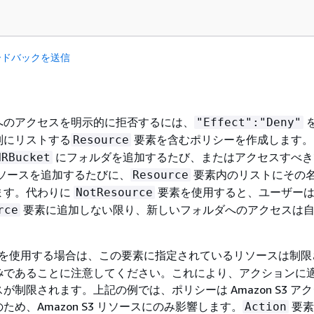
ードバックを送信
へのアクセスを明示的に拒否するには、
"Effect":"Deny"
別にリストする
要素を含むポリシーを作成します。
Resource
にフォルダを追加するたび、またはアクセスすべき
HRBucket
 にリソースを追加するたびに、
要素内のリストにその
Resource
ます。代わりに
要素を使用すると、ユーザー
NotResource
要素に追加しない限り、新しいフォルダへのアクセスは
rce
を使用する場合は、この要素に指定されているリソースは制限
み
であることに注意してください。これにより、アクションに
が制限されます。上記の例では、ポリシーは Amazon S3 ア
ため、Amazon S3 リソースにのみ影響します。
要素
Action