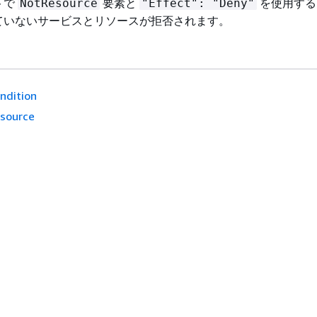
トで
要素と
を使用する
NotResource
"Effect": "Deny"
ていないサービスとリソースが拒否されます。
ndition
source