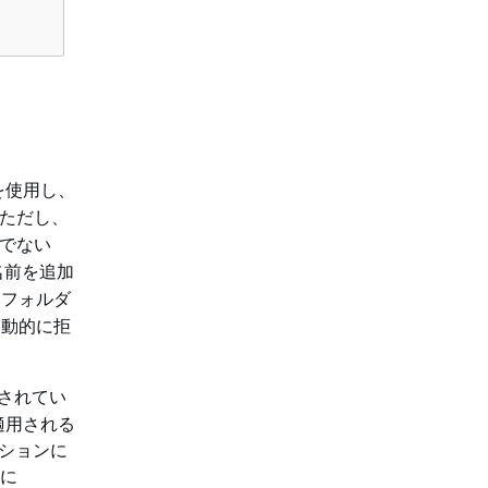
を使用し、
ただし、
でない
名前を追加
はフォルダ
自動的に拒
されてい
適用される
クションに
に