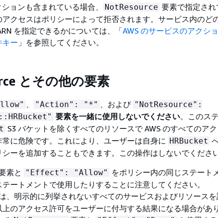
2 アクションも含まれている場合、
要素で指定され
NotResource
へのアクセスはポリシーによって拒否されます。サービス内のど
ARN を指定できるかについては、「
AWS のサービスのアクシ
件キー
」を参照してください。
ource とその他の要素
、
、および
llow"
"Action": "*"
"NotResource":
要素を一緒に使用しないでください
。このス
::HRBucket"
S3 バケットを除くすべてのリソースで AWS のすべてのア
t
非常に危険です。これにより、ユーザーは自身に
へ
HRBucket
リシーを追加することもできます。この操作はしないでくださ
要素と
をポリシー内の同じステート
"Effect": "Allow"
ステートメントで使用したりすることに注意してください。
は、明示的に列挙されないすべてのサービスおよびリソースを
以上のアクセス許可をユーザーに付与する結果になる場合があ