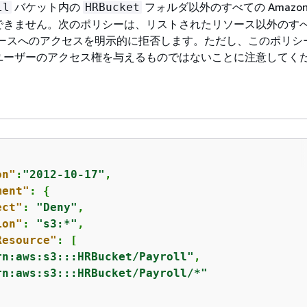
バケット内の
フォルダ以外のすべての Amazon 
ll
HRBucket
できません。次のポリシーは、リストされたリソース以外のす
3 リソースへのアクセスを明示的に拒否します。ただし、このポリ
ユーザーのアクセス権を与えるものではないことに注意してく
on"
:
"2012-10-17"
,

ment"
: 
{
ect"
: 
"Deny"
,

ion"
: 
"s3:*"
,

Resource"
: [

rn:aws:s3:::HRBucket/
Payroll
"
,

rn:aws:s3:::HRBucket/
Payroll
/*"