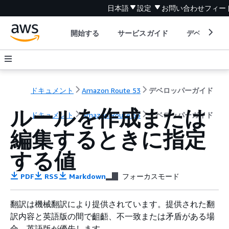
日本語
設定
お問い合わせ
フィー
開始する
サービスガイド
デベロッパ
ドキュメント
Amazon Route 53
デベロッパーガイド
ルールを作成または
ドキュメント
Amazon Route 53
デベロッパーガイド
編集するときに指定
する値
PDF
RSS
Markdown
フォーカスモード
翻訳は機械翻訳により提供されています。提供された翻
訳内容と英語版の間で齟齬、不一致または矛盾がある場
合、英語版が優先します。