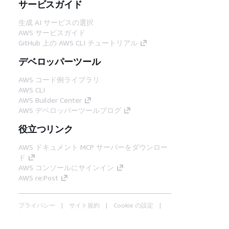
サービスガイド
生成 AI サービスの選択
AWS サービスガイド
GitHub 上の AWS CLI チュートリアル
デベロッパーツール
AWS コード例ライブラリ
AWS CLI
AWS Builder Center
AWS デベロッパーツールブログ
役立つリンク
AWS ドキュメント MCP サーバーをダウンロー
ド
AWS コンソールにサインイン
AWS re:Post
プライバシー
サイト規約
Cookie の設定
© 2026, Amazon Web Services, Inc. or its
affiliates.All rights reserved.