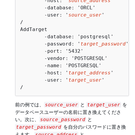
	-host: '
source_address
'

	-database: 'ORCL'

	-user: '
source_user
'

/

AddTarget

	-database: 'postgresql'

	-password: '
target_password
'

	-port: '5432'

	-vendor: 'POSTGRESQL'

	-name: 'POSTGRESQL'

	-host: '
target_address
'

	-user: '
target_user
'

/
前の例では、
と
を
source_user
target_user
データベースユーザーの名前に置き換えてくださ
い。次に、
と
source_password
を自分のパスワードに置き換
target_password
えます。
と
source_address