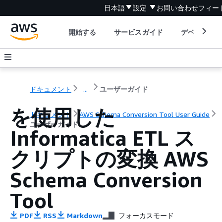
日本語
設定
お問い合わせ
フィー
開始する
サービスガイド
デベロッパ
ドキュメント
...
ユーザーガイド
を使用した
ドキュメント
AWS Schema Conversion Tool User Guide
ユーザーガイド
Informatica ETL ス
クリプトの変換 AWS
Schema Conversion
Tool
PDF
RSS
Markdown
フォーカスモード