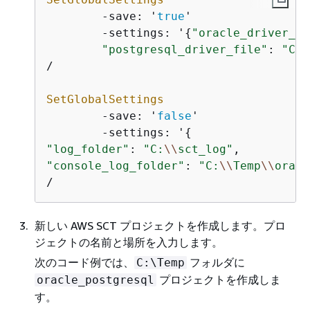
-
save: '
true
'

-
settings: '
{
"oracle_driver_fi
"postgresql_driver_file"
: 
"C:
\
/
SetGlobalSettings
-
save: '
false
'

-
settings: '
{
"log_folder"
: 
"C:
\\
sct_log"
"console_log_folder"
: 
"C:
\\
Temp
\\
oracl
/
新しい AWS SCT プロジェクトを作成します。プロ
ジェクトの名前と場所を入力します。
次のコード例では、
フォルダに
C:\Temp
プロジェクトを作成しま
oracle_postgresql
す。