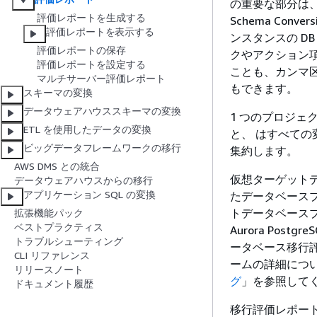
の重要な部分は、
評価レポートを生成する
Schema Conver
評価レポートを表示する
ンスタンスの D
評価レポートの保存
クやアクション
評価レポートを設定する
ことも、カンマ区
マルチサーバー評価レポート
もできます。
スキーマの変換
データウェアハウススキーマの変換
1 つのプロジ
ETL を使用したデータの変換
と、 はすべての
ビッグデータフレームワークの移行
集約します。
AWS DMS との統合
仮想ターゲット
データウェアハウスからの移行
アプリケーション SQL の変換
たデータベース
トデータベースプラ
拡張機能パック
ベストプラクティス
Aurora Po
トラブルシューティング
ータベース移行
CLI リファレンス
ームの詳細につ
リリースノート
グ
」を参照して
ドキュメント履歴
移行評価レポー