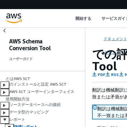
開始する
サービスガイ
ドキュメン
AWS Schema
Conversion Tool
での評価
ドキュメン
ユーザーガイド
Tool
PDF
RSS
M
とはAWS SCT
のインストールと設定 AWS SCT
翻訳は機械翻訳
AWS SCT ユーザーインターフェイス
致または矛盾が
使用開始方法
ソースデータベースへの接続
翻訳は機械翻
データ型のマッピング
不一致または
レポート
評価レポート