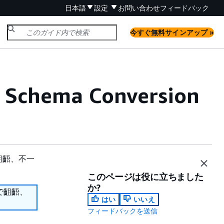
日本語
設定
お問い合わせ
フィードバック
今すぐ無料サインアップ »
ema Conversion
齟齬、不一
このページは役に立ちました
か?
で齟齬、
はい
いいえ
フィードバックを送信