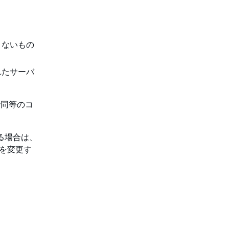
きないもの
れたサーバ
で同等のコ
する場合は、
プを変更す