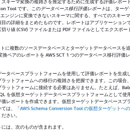
スキーマ変換の複雑さを推定するために生成する評価レポート 
sion Tool です。この
データベース移行評価レポート
は、ターゲッ
B エンジンに変換できないスキーマに関する、すべてのスキー
項目の詳細をまとめたものです。レポートはアプリケーション
切り値 (CSV) ファイルまたは PDF ファイルとしてエクスポ
ェクトに複数のソースデータベースとターゲットデータベースを
変換ペアのレポートを AWS SCT 1 つのデータベース移行評価
データベースプラットフォームを使用して評価レポートを生成
プラットフォームへの移行の複雑さを把握できます。この場合
ットフォームに接続する必要はありません。たとえば、Babelfis
stgreSQL を仮想ターゲットデータベースプラットフォームとして
評価レポートを作成できます。仮想ターゲットデータベースプ
いては、「
AWS Schema Conversion Tool の仮想ターゲッ
ください。
トには、次のものが含まれます。