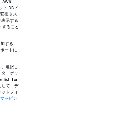
AWS
ト DB イ
マ変換タス
で表示する
ートすること
追加する
レポートに
し、選択し
、ターゲッ
h for
使用して、デ
ラットフォ
トへのマッピン