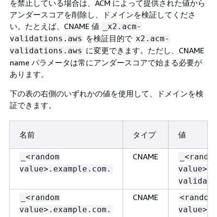
を禁止している場合は、ACM によって提供された値から
アンダースコアを削除し、ドメインを検証してくださ
い。たとえば、CNAME 値
_x2.acm-
を検証目的で
validations.aws
x2.acm-
に変更できます。ただし、CNAME
validations.aws
name パラメータは常にアンダースコアで始まる必要が
あります。
下の表の右側のいずれかの値を使用して、ドメインを検
証できます。
名前
タイプ
値
CNAME
_<random
_<rando
value>.example.com.
value>.a
validati
CNAME
_<random
<random
value>.example.com.
value>.a