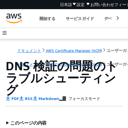
日本語
設定
お問い合わせ
フィー
開始する
サービスガイド
デベロッパ
ドキュメント
AWS Certificate Manager (ACM)
ユー
DNS 検証の問題のト
ドキュメント
AWS Certificate Manager (ACM)
ユーザーガ
ラブルシューティン
グ
PDF
RSS
Markdown
フォーカスモード
このページの内容