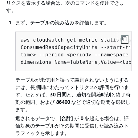
リクスを表示する場合は、次のコマンドを使用できま
す。
まず、テーブルの読み込みを評価します。
aws cloudwatch get-metric-statistics -
ConsumedReadCapacityUnits --start-time
time> --period <period> --namespace AW
dimensions Name=TableName,Value=<table
テーブルが未使用と誤って識別されないようにする
には、長期間にわたってメトリクスの評価を行いま
す。たとえば、
30 日間
と、適切な開始時刻と終了時
刻の範囲、および
86400
などで適切な期間を選択し
ます。
返されるデータで、[
合計
] が
0
を超える場合は、評
価対象のテーブルがその期間に受信した読み込みト
ラフィックを示します。