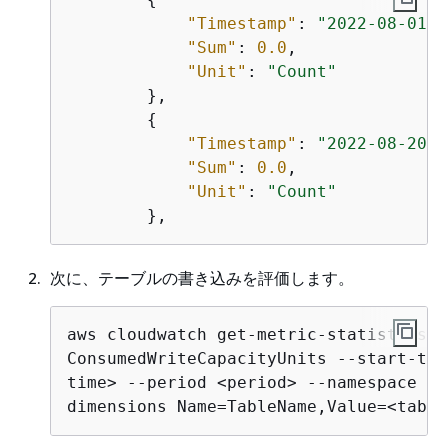
"Timestamp"
: 
"2022-08-01T1
"Sum"
: 
0.0
,

"Unit"
: 
"Count"
        },

{
"Timestamp"
: 
"2022-08-20T1
"Sum"
: 
0.0
,

"Unit"
: 
"Count"
次に、テーブルの書き込みを評価します。
aws cloudwatch get-metric-statistics -
ConsumedWriteCapacityUnits --start-tim
time> --period <period> --namespace AW
dimensions Name=TableName,Value=<table