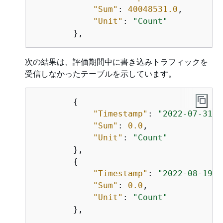
"Sum"
: 
40048531.0
,

"Unit"
: 
"Count"
次の結果は、評価期間中に書き込みトラフィックを
受信しなかったテーブルを示しています。
{
"Timestamp"
: 
"2022-07-31T2
"Sum"
: 
0.0
,

"Unit"
: 
"Count"
        },

{
"Timestamp"
: 
"2022-08-19T2
"Sum"
: 
0.0
,

"Unit"
: 
"Count"