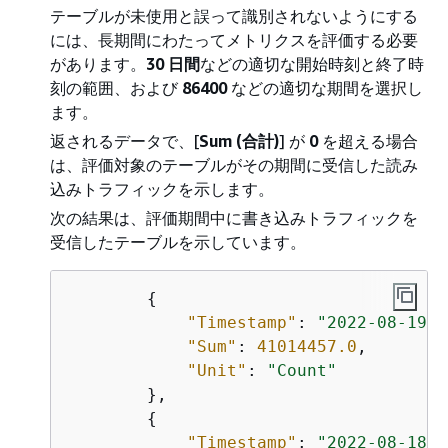
テーブルが未使用と誤って識別されないようにする
には、長期間にわたってメトリクスを評価する必要
があります。
30 日間
などの適切な開始時刻と終了時
刻の範囲、および
86400
などの適切な期間を選択し
ます。
返されるデータで、[
Sum (合計)
] が
0
を超える場合
は、評価対象のテーブルがその期間に受信した読み
込みトラフィックを示します。
次の結果は、評価期間中に書き込みトラフィックを
受信したテーブルを示しています。
{
"Timestamp"
: 
"2022-08-19T2
"Sum"
: 
41014457.0
,

"Unit"
: 
"Count"
        },

{
"Timestamp"
: 
"2022-08-18T2