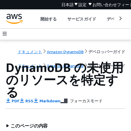
日本語
設定
お問い合わせ
フィー
開始する
サービスガイド
デベロッパ
ドキュメント
Amazon DynamoDB
デベロッパーガイド
DynamoDB の未使用
ドキュメント
Amazon DynamoDB
デベロッパーガイド
のリソースを特定す
る
PDF
RSS
Markdown
フォーカスモード
このページの内容