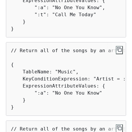
    ExpressionAttributeValues: 
{
        ":a": "No One You Know",

        ":t": "Call Me Today"

    }

}
// Return all of the songs by an artist

{
    TableName: "Music",

    KeyConditionExpression: "Artist = :a",
    ExpressionAttributeValues: 
{
        ":a": "No One You Know"

    }

}
// Return all of the songs by an artist, 