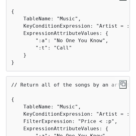
{
    TableName: "Music",

    KeyConditionExpression: "Artist = :a 
    ExpressionAttributeValues: 
{
        ":a": "No One You Know",

        ":t": "Call"

    }

}
// Return all of the songs by an artist, 
{
    TableName: "Music",

    KeyConditionExpression: "Artist = :a",
    FilterExpression: "Price < :p",

    ExpressionAttributeValues: 
{
        ":a": "No One You Know",
