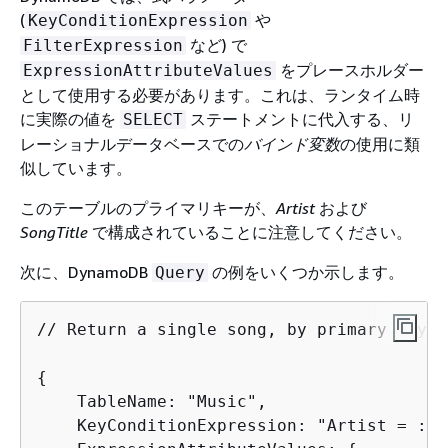
(
や
KeyConditionExpression
など) で
FilterExpression
をプレースホルダー
ExpressionAttributeValues
として使用する必要があります。これは、ランタイム時
に実際の値を
ステートメントに代入する、リ
SELECT
レーショナルデータベースでの
バインド変数
の使用に類
似しています。
このテーブルのプライマリキーが、
Artist
および
SongTitle
で構成されていることに注意してください。
次に、DynamoDB
の例をいくつか示します。
Query
// Return a single song, by primary key

{
    TableName: "Music",

    KeyConditionExpression: "Artist = :a 