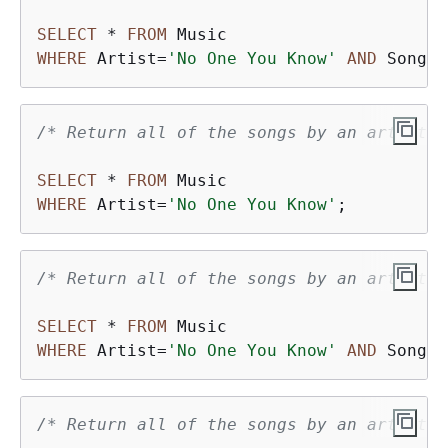
SELECT
*
FROM
WHERE
 Artist
=
'No One You Know'
AND
 SongTi
/* Return all of the songs by an artist *
SELECT
*
FROM
WHERE
 Artist
=
'No One You Know'
;
/* Return all of the songs by an artist, 
SELECT
*
FROM
WHERE
 Artist
=
'No One You Know'
AND
 SongTi
/* Return all of the songs by an artist, 