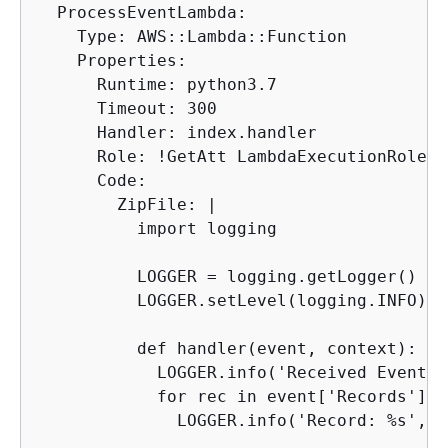
  ProcessEventLambda:

    Type: AWS::Lambda::Function

    Properties:

      Runtime: python3.7

      Timeout: 300

      Handler: index.handler

      Role: !GetAtt LambdaExecutionRole.Ar
      Code:

        ZipFile: |

          import logging

          LOGGER = logging.getLogger()

          LOGGER.setLevel(logging.INFO)

          def handler(event, context):

            LOGGER.info('Received Event: 
            for rec in event['Records']:

              LOGGER.info('Record: %s', re