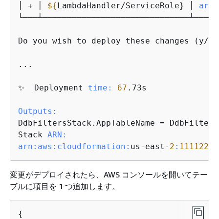
│ + │ 
$
{
LambdaHandler/ServiceRole} │ 
arn:
└───┴──────────────────────────────┴─────
Do you wish to deploy these changes (y/n)?
...

✨  Deployment 
time:
67
.73s

Outputs:
DdbFiltersStack.AppTableName = DdbFilters
Stack 
ARN:
arn:
aws:
cloudformation:
us-east-
2
:
11112222
変更がデプロイされたら、AWS コンソールを開いてテー
ブルに項目を 1 つ追加します。
{