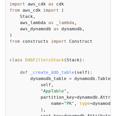
import
 aws_cdk 
as
from
 aws_cdk 
import
 (

    Stack,

    aws_lambda 
as
 _
lambda
,

    aws_dynamodb 
as
 dynamodb,

from
 constructs 
import
 Construct

class
DdbFiltersStack
(
Stack
):
def
_create_ddb_table
(
self
):
        dynamodb_table = dynamodb.Table(

            self,

"AppTable"
,

            partition_key=dynamodb.Attribu
                name=
"PK"
, 
type
=dynamodb.
            ),

            sort_key=dynamodb.Attribute(
