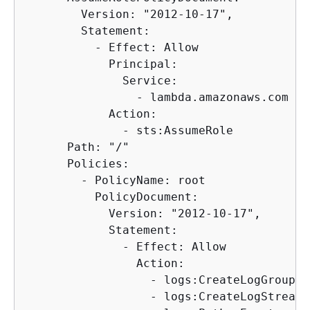
        Version: "2012-10-17",

        Statement:

          - Effect: Allow

            Principal:

              Service:

                - lambda.amazonaws.com

            Action:

              - sts:AssumeRole

      Path: "/"

      Policies:

        - PolicyName: root

          PolicyDocument:

            Version: "2012-10-17",

            Statement:

              - Effect: Allow

                Action:

                  - logs:CreateLogGroup

                  - logs:CreateLogStream
