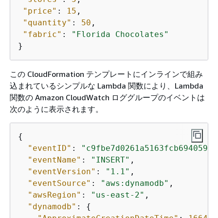
"price"
: 
15
,

"quantity"
: 
50
,

"fabric"
: 
"Florida Chocolates"
}
この CloudFormation テンプレートにインラインで組み
込まれているシンプルな Lambda 関数により、Lambda
関数の Amazon CloudWatch ロググループのイベントは
次のように表示されます。
{
"eventID"
: 
"c9fbe7d0261a5163fcb6940593e
"eventName"
: 
"INSERT"
,

"eventVersion"
: 
"1.1"
,

"eventSource"
: 
"aws:dynamodb"
,

"awsRegion"
: 
"us-east-2"
,

"dynamodb"
: 
{