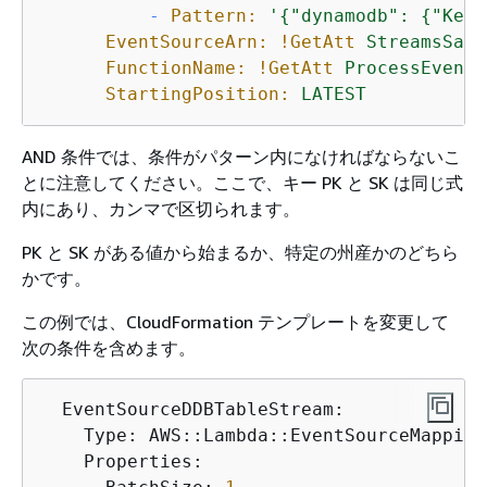
-
Pattern:
'
{
"dynamodb": 
{
"Keys
EventSourceArn:
!GetAtt
StreamsSamp
FunctionName:
!GetAtt
ProcessEventL
StartingPosition:
LATEST
AND 条件では、条件がパターン内になければならないこ
とに注意してください。ここで、キー PK と SK は同じ式
内にあり、カンマで区切られます。
PK と SK がある値から始まるか、特定の州産かのどちら
かです。
この例では、CloudFormation テンプレートを変更して
次の条件を含めます。
  EventSourceDDBTableStream:

    Type: AWS::Lambda::EventSourceMapping

    Properties:
