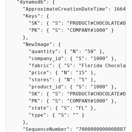
  "dynamodb": 
{
    "ApproximateCreationDateTime": 166455
    "Keys": 
{
      "SK": 
{
 "S": "PRODUCT#CHOCOLATE#DAR
      "PK": 
{
 "S": "COMPANY#1000" }

    },

    "NewImage": 
{
      "quantity": 
{
 "N": "50" },

      "company_id": 
{
 "S": "1000" },

      "fabric": 
{
 "S": "Florida Chocolate
      "price": 
{
 "N": "15" },

      "stores": 
{
 "N": "5" },

      "product_id": 
{
 "S": "1000" },

      "SK": 
{
 "S": "PRODUCT#CHOCOLATE#DAR
      "PK": 
{
 "S": "COMPANY#1000" },

      "state": 
{
 "S": "FL" },

      "type": 
{
 "S": "" }

    },

    "SequenceNumber": "700000000000888747