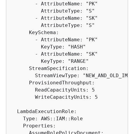
        - AttributeName: "PK"

          AttributeType: "S"

        - AttributeName: "SK"

          AttributeType: "S"

      KeySchema:

        - AttributeName: "PK"

          KeyType: "HASH"

        - AttributeName: "SK"

          KeyType: "RANGE"

      StreamSpecification:

        StreamViewType: "NEW_AND_OLD_IMAGE
      ProvisionedThroughput:

        ReadCapacityUnits: 5

        WriteCapacityUnits: 5

  LambdaExecutionRole:

    Type: AWS::IAM::Role

    Properties:

      AssumeRolePolicyDocument:
