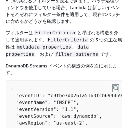
5 つの異なるフィルターを設定できます。バッチ処理ウ
ィンドウを使用している場合、Lambda は新しいイベン
トそれぞれにフィルター条件を適用して、現在のバッチ
に含めるかどうかを確認します。
フィルターは
と呼ばれる構造を介
FilterCriteria
して適用されます。
の 3 つの主な属
FilterCriteria
性は
、
metadata properties
data
、および
です。
properties
filter patterns
DynamoDB Streams イベントの構造の例を次に示しま
す。
{
  "eventID": "c9fbe7d0261a5163fcb6940593e
  "eventName": "INSERT",

  "eventVersion": "1.1",

  "eventSource": "aws:dynamodb",

  "awsRegion": "us-east-2",
