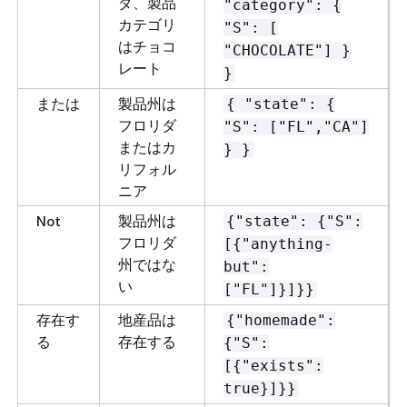
ダ、製品
"category":
{
カテゴリ
"S": [
はチョコ
"CHOCOLATE"] }
レート
}
または
製品州は
{
"state":
{
フロリダ
"S": ["FL","CA"]
またはカ
} }
リフォル
ニア
Not
製品州は
{
"state":
{
"S":
フロリダ
[
{
"anything-
州ではな
but":
い
["FL"]}]}}
存在す
地産品は
{
"homemade":
る
存在する
{
"S":
[
{
"exists":
true}]}}