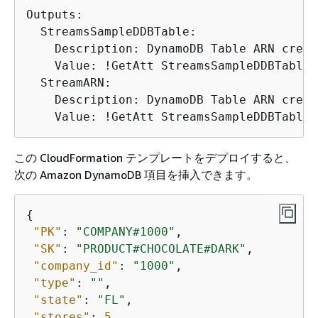
Outputs:

  StreamsSampleDDBTable:

    Description: DynamoDB Table ARN creat
    Value: !GetAtt StreamsSampleDDBTable.A
  StreamARN:

    Description: DynamoDB Table ARN creat
    Value: !GetAtt StreamsSampleDDBTable.
この CloudFormation テンプレートをデプロイすると、
次の Amazon DynamoDB 項目を挿入できます。
{
"PK"
: 
"COMPANY#1000"
,

"SK"
: 
"PRODUCT#CHOCOLATE#DARK"
,

"company_id"
: 
"1000"
,

"type"
: 
""
,

"state"
: 
"FL"
,

"stores"
: 
5
,
