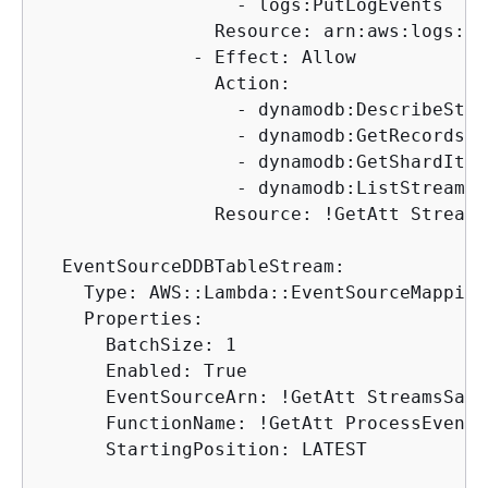
                  - logs:PutLogEvents

                Resource: arn:aws:logs:*:*
              - Effect: Allow

                Action:

                  - dynamodb:DescribeStrea
                  - dynamodb:GetRecords

                  - dynamodb:GetShardItera
                  - dynamodb:ListStreams

                Resource: !GetAtt Streams
  EventSourceDDBTableStream:

    Type: AWS::Lambda::EventSourceMapping

    Properties:

      BatchSize: 1

      Enabled: True

      EventSourceArn: !GetAtt StreamsSamp
      FunctionName: !GetAtt ProcessEventL
      StartingPosition: LATEST
