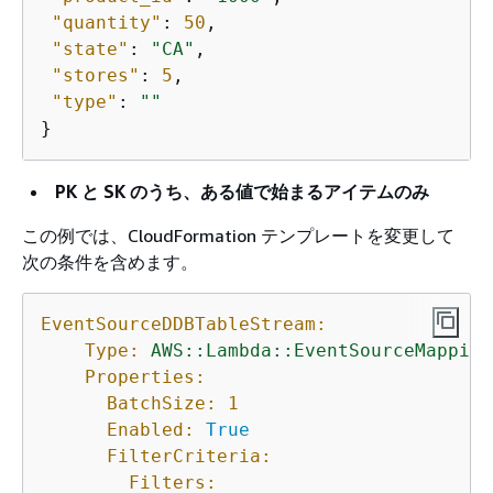
"quantity"
: 
50
,

"state"
: 
"CA"
,

"stores"
: 
5
,

"type"
: 
""
}
PK と SK のうち、ある値で始まるアイテムのみ
この例では、CloudFormation テンプレートを変更して
次の条件を含めます。
EventSourceDDBTableStream:
Type:
AWS::Lambda::EventSourceMapping
Properties:
BatchSize:
1
Enabled:
True
FilterCriteria:
Filters: