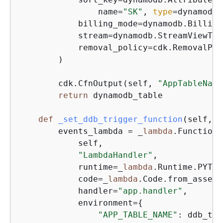
                name=
"SK"
, 
type
=dynamodb.
            billing_mode=dynamodb.Billing
            stream=dynamodb.StreamViewTyp
            removal_policy=cdk.RemovalPol
        )

        cdk.CfnOutput(self, 
"AppTableName
return
 dynamodb_table

def
_set_ddb_trigger_function
(
self, d
        events_lambda = _
lambda
.Function(

            self,

"LambdaHandler"
,

            runtime=_
lambda
.Runtime.PYTHO
            code=_
lambda
.Code.from_asset(
            handler=
"app.handler"
,

            environment=
{
"APP_TABLE_NAME"
: ddb_tab