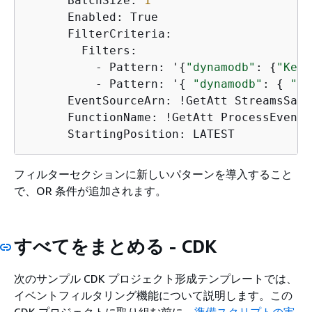
      BatchSize: 
1
      Enabled: True

      FilterCriteria:

        Filters:

          - Pattern: '
{
"dynamodb"
: 
{
"Keys
          - Pattern: '
{
"dynamodb"
: 
{
"Ne
      EventSourceArn: !GetAtt StreamsSamp
      FunctionName: !GetAtt ProcessEventL
      StartingPosition: LATEST
フィルターセクションに新しいパターンを導入すること
で、OR 条件が追加されます。
すべてをまとめる - CDK
次のサンプル CDK プロジェクト形成テンプレートでは、
イベントフィルタリング機能について説明します。この