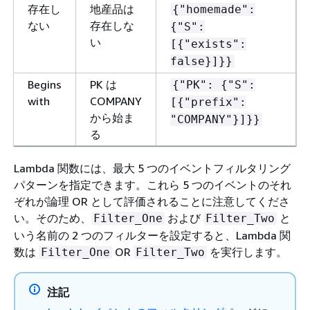
存在し
地産品は
{
"homemade":
ない
存在しな
{
"S":
い
[
{
"exists":
false}]}}
Begins
PK は
{
"PK":
{
"S":
with
COMPANY
[
{
"prefix":
から始ま
"COMPANY"}]}}
る
Lambda 関数には、最大 5 つのイベントフィルタリング
パターンを指定できます。これら 5 つのイベントのそれ
ぞれが論理 OR として評価されることに注意してくださ
い。そのため、
および
と
Filter_One
Filter_Two
いう名前の 2 つのフィルターを設定すると、Lambda 関
数は
OR
を実行します。
Filter_One
Filter_Two
注記