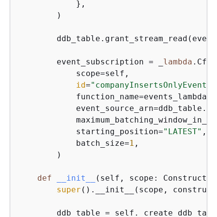
            },

        )

        ddb_table.grant_stream_read(event
        event_subscription = _
lambda
.CfnE
            scope=self,

id
=
"companyInsertsOnlyEventSo
            function_name=events_lambda.f
            event_source_arn=ddb_table.ta
            maximum_batching_window_in_se
            starting_position=
"LATEST"
,

            batch_size=
1
,

        )

def
__init__
(
self, scope: Construct, 
super
().__init__(scope, construct
        ddb_table = self._create_ddb_table