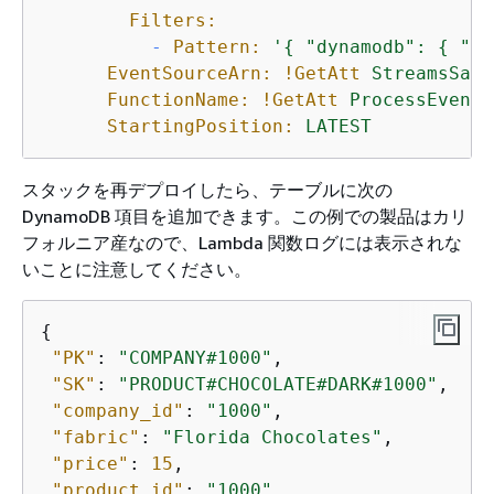
Filters:
-
Pattern:
'
{
 "dynamodb": 
{
 "Ne
EventSourceArn:
!GetAtt
StreamsSamp
FunctionName:
!GetAtt
ProcessEventL
StartingPosition:
LATEST
スタックを再デプロイしたら、テーブルに次の
DynamoDB 項目を追加できます。この例での製品はカリ
フォルニア産なので、Lambda 関数ログには表示されな
いことに注意してください。
{
"PK"
: 
"COMPANY#1000"
,

"SK"
: 
"PRODUCT#CHOCOLATE#DARK#1000"
,

"company_id"
: 
"1000"
,

"fabric"
: 
"Florida Chocolates"
,

"price"
: 
15
,

"product_id"
: 
"1000"
,
