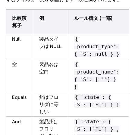
比較演
例
ルール構文 (一部)
算子
Null
製品タイ
{
プは NULL
"product_type":
{
"S": null } }
空
製品名は
{
空白
"product_name":
{
"S": [ ""] }
}
Equals
州はフロ
{
"state":
{
リダに等
"S": ["FL"] } }
しい
And
製品州は
{
"state":
{
フロリ
"S": ["FL"] } ,