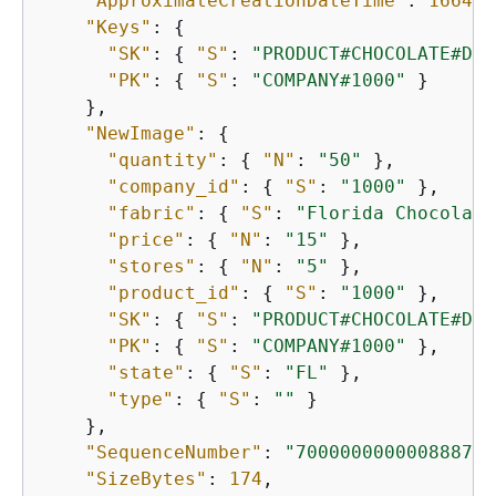
"ApproximateCreationDateTime"
: 
166455
"Keys"
: 
{
"SK"
: 
{
"S"
: 
"PRODUCT#CHOCOLATE#DAR
"PK"
: 
{
"S"
: 
"COMPANY#1000"
 }

    },

"NewImage"
: 
{
"quantity"
: 
{
"N"
: 
"50"
 },

"company_id"
: 
{
"S"
: 
"1000"
 },

"fabric"
: 
{
"S"
: 
"Florida Chocolate
"price"
: 
{
"N"
: 
"15"
 },

"stores"
: 
{
"N"
: 
"5"
 },

"product_id"
: 
{
"S"
: 
"1000"
 },

"SK"
: 
{
"S"
: 
"PRODUCT#CHOCOLATE#DAR
"PK"
: 
{
"S"
: 
"COMPANY#1000"
 },

"state"
: 
{
"S"
: 
"FL"
 },

"type"
: 
{
"S"
: 
""
 }

    },

"SequenceNumber"
: 
"700000000000888747
"SizeBytes"
: 
174
,
