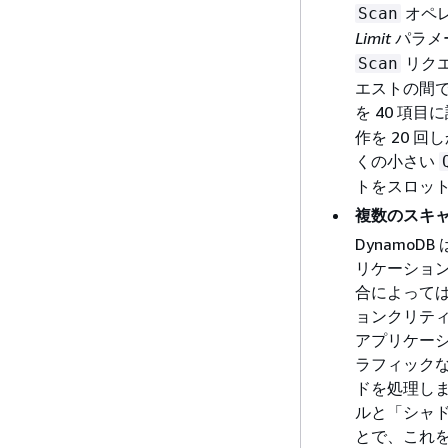
オペ
Scan
Limit
パラメ
リク
Scan
エストの間で
を 40 項
作を 20 
くの小さい
トをスロッ
複数のスキ
Dynamo
リケーショ
合によって
ョンクリテ
アプリケー
ラフィックな
ドを処理し
ルと「シャド
とで、これ