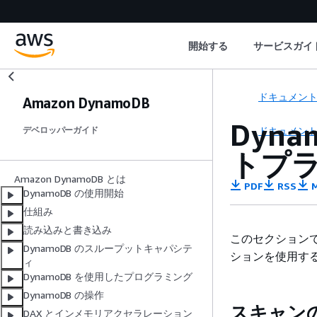
開始する
サービスガイ
ドキュメン
Amazon DynamoDB
Dyn
ドキュメン
デベロッパーガイド
トプ
Amazon DynamoDB とは
PDF
RSS
M
DynamoDB の使用開始
仕組み
読み込みと書き込み
このセクションでは、
DynamoDB のスループットキャパシテ
ションを使用す
ィ
DynamoDB を使用したプログラミング
DynamoDB の操作
スキャン
DAX とインメモリアクセラレーション