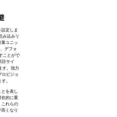
避
を設定しま
タ読み込みリ
容量ユニッ
、デフォ
返すことがで
 項目サイ
きます。強力
プロビジョ
ます。
ことを表し
潜在的に重
、これらの
が高くなり