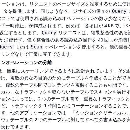
レーションは、リクエストのページサイズを設定するために使
ータを提供します。同じようなページサイズの個々の
Query
エストでは使用される読み込みオペレーションの数が少なくな
「一時停止」が作成されます。例えば、各項目が 4 KB で、
目に設定するとします。
リクエストは、結果整合性のある
Query
回しか消費せず、強く整合性のある読み込み操作を 40 回しか消費
または
オペレーションを使用すると、他の重要
Query
Scan
トリングなしで正常に完了できます。
ャンオペレーションの分離
DB は、簡単にスケーリングできるように設計されています。その
ンは、複数の異なる目的のためにテーブルを作成することがで
は、複数のテーブル間でコンテンツを複製することも可能です
ィカル」なトラフィックを取らないテーブルでスキャンを実行
ションによっては、2 つのテーブル間で、重要なトラフィック
ど、トラフィックを 1 時間ごとにローテーションすることで
ます。他のアプリケーションでは、「ミッションクリティカル
ウ」テーブルの 2 つのテーブルに対してすべての書き込みを
を実行できます。