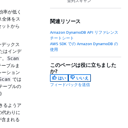
並列スキャン
も効率が低く
ス全体をス
関連リソース
セットから
Amazon DynamoDB API リファレンス
チートシート
AWS SDK での Amazon DynamoDB の
ンデックス
使用
たはインデ
す。
Scan
このページは役に立ちました
テーブルま
か?
レーション
はい
いいえ
では
Scan
フィードバックを送信
テーブルの
)
きるようア
の代わりに
が含まれる