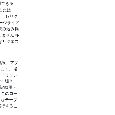
用できる
または
り、各リク
ページサイズ
読み込み操
しません 多
なリクエス
結果、アプ
きます。場
。「ミッシ
する場合、
と記録用ト
、このロー
」なテーブ
実行するこ