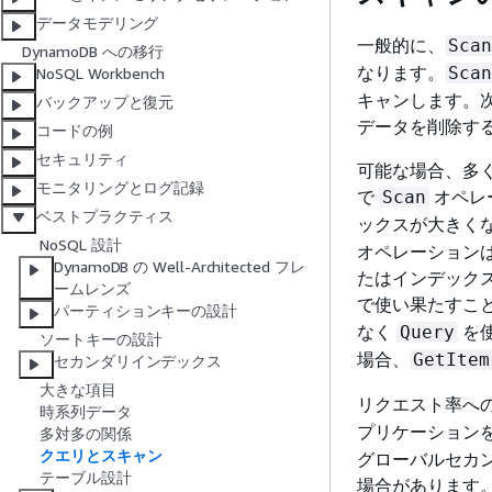
データモデリング
一般的に、
Scan
DynamoDB への移行
なります。
Scan
NoSQL Workbench
キャンします。
バックアップと復元
データを削除す
コードの例
セキュリティ
可能な場合、多
モニタリングとログ記録
で
オペレ
Scan
ベストプラクティス
ックスが大きく
NoSQL 設計
オペレーション
DynamoDB の Well-Architected フレ
たはインデックス
ームレンズ
で使い果たすこ
パーティションキーの設計
なく
を
Query
ソートキーの設計
場合、
GetItem
セカンダリインデックス
大きな項目
リクエスト率へ
時系列データ
プリケーション
多対多の関係
クエリとスキャン
グローバルセカ
テーブル設計
場合があります