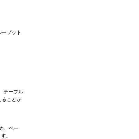
ループット
、テーブル
えることが
ため、ペー
ます。