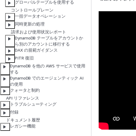
グローバルテーブルを使用する
コントロールプレーン
一括データオペレーション
同時更新の処理
請求および使用状況レポート
DynamoDB テーブルをアカウントか
ら別のアカウントに移行する
DAX の規範ガイダンス
PITR 復旧
DynamoDB を他の AWS サービスで使用
する
DynamoDB でのエージェンティック AI
の使用
クォータと制約
API リファレンス
トラブルシューティング
付録
ドキュメント履歴
レガシー機能