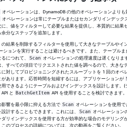
オペレーションは、DynamoDB の他のオペレーションより
オペレーションは常にテーブルまたはセカンダリインデック
次に、値をフィルターして必要な結果を提供し、本質的に結果
る余分なステップを追加します。
くの結果を削除するフィルターを使用して大きなテーブルやイ
ーションを実行することは避けるべきです。また、テーブルま
なるにつれて、
オペレーションの処理速度は遅くなりま
Scan
は、すべての項目でリクエストされた値を調べるので、大きな
に対してプロビジョニングされたスループットを 1 回のオペ
とがあります。応答時間を短縮するには、アプリケーションが
使用できるようにテーブルおよびインデックスを設計します。(
API と
API を使用することを検討できます。
BatchGetItem
の影響を最小限に抑える方法で
オペレーションを使用で
Scan
を設計することもできます。これには、
オペレーション
Scan
ンダリインデックスを使用する方が効率的な場合のモデリング
。このプロセスの詳細については、次の動画をご覧ください。