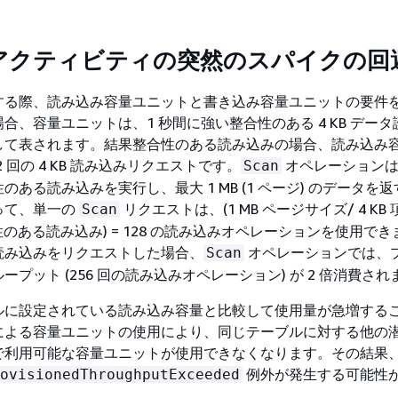
アクティビティの突然のスパイクの回
する際、読み込み容量ユニットと書き込み容量ユニットの要件
合、容量ユニットは、1 秒間に強い整合性のある 4 KB デー
して表されます。結果整合性のある読み込みの場合、読み込み
 2 回の 4 KB 読み込みリクエストです。
オペレーションは
Scan
のある読み込みを実行し、最大 1 MB (1 ページ) のデータを
って、単一の
リクエストは、(1 MB ページサイズ/ 4 KB
Scan
合性のある読み込み) = 128 の読み込みオペレーションを使用で
読み込みをリクエストした場合、
オペレーションでは、
Scan
プット (256 回の読み込みオペレーション) が 2 倍消費され
ルに設定されている読み込み容量と比較して使用量が急増する
による容量ユニットの使用により、同じテーブルに対する他の
で利用可能な容量ユニットが使用できなくなります。その結果
例外が発生する可能性
ovisionedThroughputExceeded