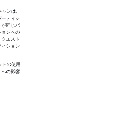
キャンは、
パーティシ
トが同じパ
ションへの
リクエスト
ティション
ットの使用
トへの影響