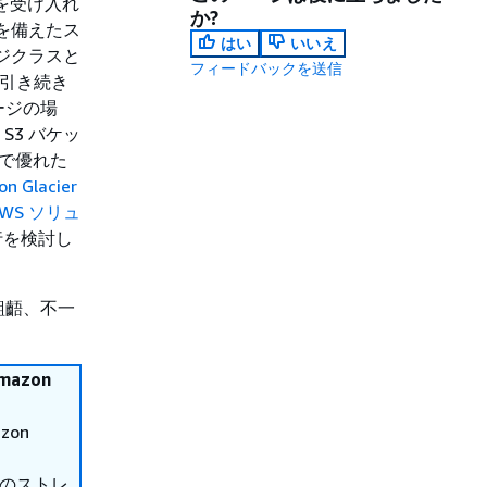
客を受け入れ
か?
 を備えたス
はい
いいえ
レージクラスと
フィードバックを送信
、引き続き
ージの場
S3 バケッ
合で優れた
n Glacier
WS ソリュ
移行を検討し
齟齬、不一
azon
zon
れらのストレ