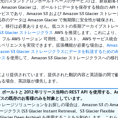
acier (元のスタンドアロンボールトベースのサービス) は、新規顧
mazon Glacier は、ボールトにデータを保存する独自の API
であり、Amazon S3 および Amazon S3 Glacier スト
のデータは Amazon Glacier で無期限に安全性が確保され
す。移行は必要ありません。低コストの長期アーカイブストレ
 S3 Glacier ストレージクラス
AWS を推奨します。これにより、
s、フル AWS リージョン 可用性、低コスト、 AWS サービス統
スペリエンスを実現できます。拡張機能が必要な場合は、
Amazo
azon S3 Glacier ストレージクラスにデータを転送するためのA
ンス
を使用して、Amazon S3 Glacier ストレージクラスへの
により提供されています。提供された翻訳内容と英語版の間で
ある場合、英語版が優先します。
ールトと 2012 年リリース当時の REST API を使用する、Am
 サービスの既存のお客様のみを対象としています。
レージソリューションをお探しの場合は、Amazon S3 の Ama
ジクラス (S3 Glacier Instant Retrieval、S3 Glacier Flexible
、S3 Glacier Deep Archive) を使用することをお勧めします。こ