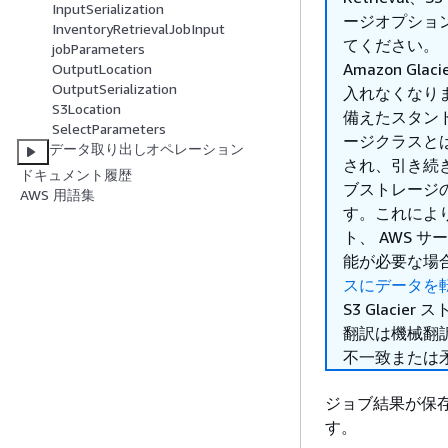
InputSerialization
ージオプショ
InventoryRetrievalJobInput
てください。
jobParameters
Amazon G
OutputLocation
OutputSerialization
入れなくなりまし
S3Location
備えたスタンドアロ
SelectParameters
ージクラスとは
データ取り出しオペレーション
され、引き続
ドキュメント履歴
ブストレージ
AWS 用語集
す。これにより
ト、 AWS
能が必要な場
スにデータを
S3 Glaci
翻訳は機械翻
不一致または
ジョブ結果が保存
す。