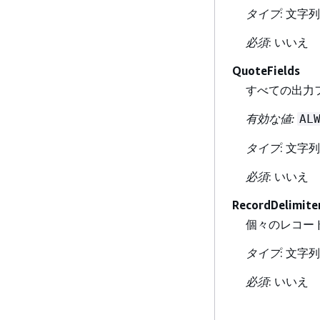
タイプ
: 文字列
必須
: いいえ
QuoteFields
すべての出力
有効な値:
AL
タイプ
: 文字列
必須
: いいえ
RecordDelimite
個々のレコード
タイプ
: 文字列
必須
: いいえ