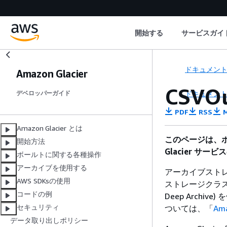
開始する
サービスガイ
ドキュメン
Amazon Glacier
CSVO
ドキュメン
デベロッパーガイド
PDF
RSS
M
Amazon Glacier とは
このページは、ボー
開始方法
Glacier 
ボールトに関する各種操作
アーカイブを使用する
アーカイブストレージ
AWS SDKsの使用
ストレージクラス (S3 Gl
コードの例
Deep Arch
セキュリティ
ついては、「
Am
データ取り出しポリシー