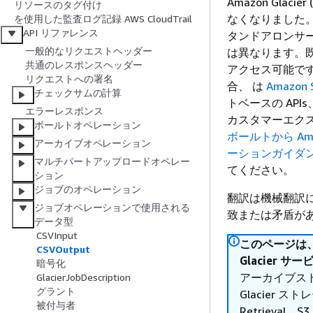
Amazon Gl
リソースのタグ付け
なくなりました。A
を使用した監査ログ記録 AWS CloudTrail
API リファレンス
タンドアロンサービス
一般的なリクエストヘッダー
は異なります。既存
共通のレスポンスヘッダー
アクセス可能で
リクエストへの署名
合、 は
Amazon
チェックサムの計算
トベースの API
エラーレスポンス
カスタマーエク
ボールトオペレーション
ボールトから Am
アーカイブオペレーション
ーションガイダ
マルチパートアップロードオペレー
てください。
ション
ジョブのオペレーション
翻訳は機械翻訳
ジョブオペレーションで使用される
致または矛盾が
データ型
CSVInput
このページは、ボ
CSVOutput
Glacier
暗号化
アーカイブスト
GlacierJobDescription
グラント
Glacier ストレー
被付与者
Retrieval