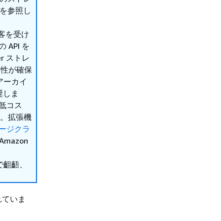
を参照し
顧客を受け
API を
er ストレ
全性が確保
アーカイ
奨しま
、低コス
す。拡張機
ストレージクラ
mazon
で齟齬、
れていま