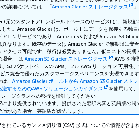
ンの詳細については、「
Amazon Glacier ストレージクラス
」
lacier (元のスタンドアロンボールトベースのサービス) は、新規
た。Amazon Glacier は、ボールトにデータを保存する独自の 
ンサービスであり、Amazon S3 および Amazon S3 Glaci
異なります。既存のデータは Amazon Glacier で無期限に安
きアクセス可能です。移行は必要ありません。低コストの長期
の場合、 は
Amazon S3 Glacier ストレージクラス
AWS を推
、S3 バケットベースの APIs、フル AWS リージョン 可用性
 サービス統合で優れたカスタマーエクスペリエンスを実現できま
合は、
Amazon Glacier ボールトから Amazon S3 Glacier 
転送するためのAWS ソリューションガイダンス
を使用して、A
er ストレージクラスへの移行を検討してください。
訳により提供されています。提供された翻訳内容と英語版の間
矛盾がある場合、英語版が優先します。
されているカンマ区切り値 (CSV) 形式についての情報が含ま