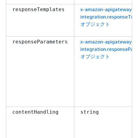
x-amazon-apigateway-
responseTemplates
integration.responseTem
オブジェクト
x-amazon-apigateway-
responseParameters
integration.responsePar
オブジェクト
contentHandling
string