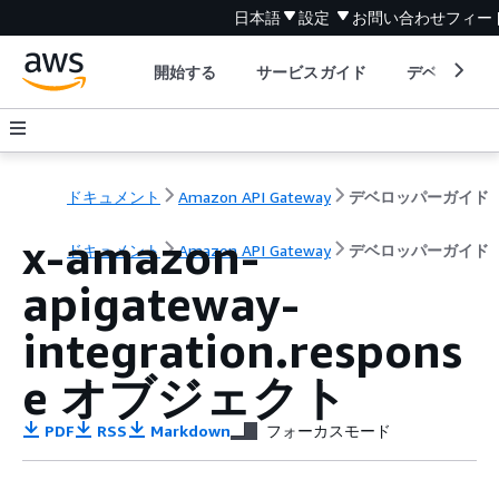
日本語
設定
お問い合わせ
フィー
開始する
サービスガイド
デベロッパ
ドキュメント
Amazon API Gateway
デベロッパーガイド
x-amazon-
ドキュメント
Amazon API Gateway
デベロッパーガイド
apigateway-
integration.respons
e オブジェクト
PDF
RSS
Markdown
フォーカスモード