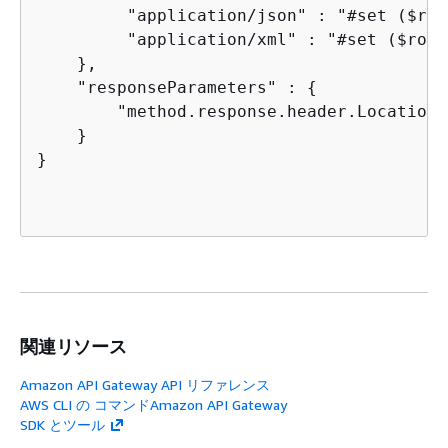
         "application/json" : "#set ($roo
         "application/xml" : "#set ($root
    },

    "responseParameters" : 
{
        "method.response.header.Location"
    }

}

関連リソース
Amazon API Gateway API リファレンス
AWS CLI の コマンドAmazon API Gateway
SDK とツール