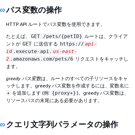
パス変数の操作
HTTP API ルートでパス変数を使用できます。
たとえば、
ルートは、クライア
GET /pets/
{
petID}
ントが
に送信する
GET
https://
api-
id
.execute-api.
us-east-
リクエストをキャッチし
2
.amazonaws.com/pets/6
ます。
greedy パス変数
は、ルートのすべての子リソースをキャ
ッチします。greedy パス変数を作成するには、変数名に
を追加します (例:
)。greedy パス変数は、
+
{
proxy+}
リソースパスの末尾にある必要があります。
クエリ文字列パラメータの操作