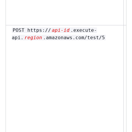
POST https://
api-id
.execute-
api.
region
.amazonaws.com/test/5