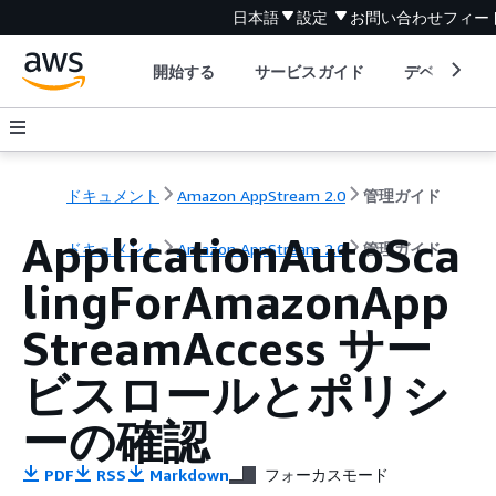
日本語
設定
お問い合わせ
フィー
開始する
サービスガイド
デベロッパ
ドキュメント
Amazon AppStream 2.0
管理ガイド
ApplicationAutoSca
ドキュメント
Amazon AppStream 2.0
管理ガイド
lingForAmazonApp
StreamAccess サー
ビスロールとポリシ
ーの確認
PDF
RSS
Markdown
フォーカスモード