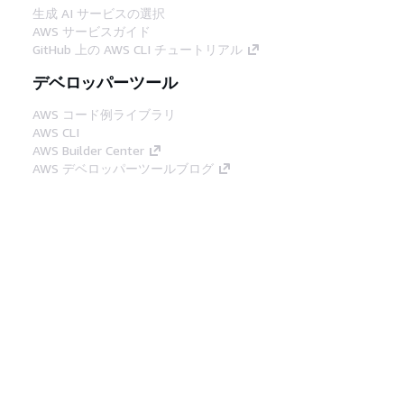
生成 AI サービスの選択
AWS サービスガイド
GitHub 上の AWS CLI チュートリアル
デベロッパーツール
AWS コード例ライブラリ
AWS CLI
AWS Builder Center
AWS デベロッパーツールブログ
役立つリンク
AWS ドキュメント MCP サーバーをダウンロー
ド
AWS コンソールにサインイン
AWS re:Post
プライバシー
サイト規約
Cookie の設定
© 2026, Amazon Web Services, Inc. or its
affiliates.All rights reserved.
日本語