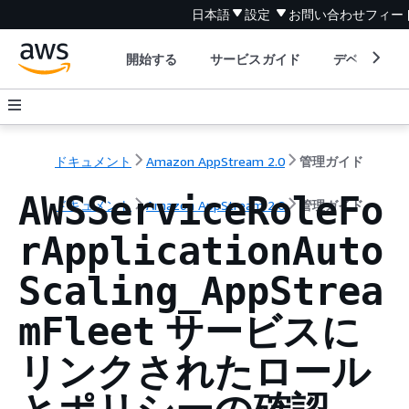
日本語
設定
お問い合わせ
フィー
開始する
サービスガイド
デベロッパ
ドキュメント
Amazon AppStream 2.0
管理ガイド
AWSServiceRoleFo
ドキュメント
Amazon AppStream 2.0
管理ガイド
rApplicationAuto
Scaling_AppStrea
サービスに
mFleet
リンクされたロール