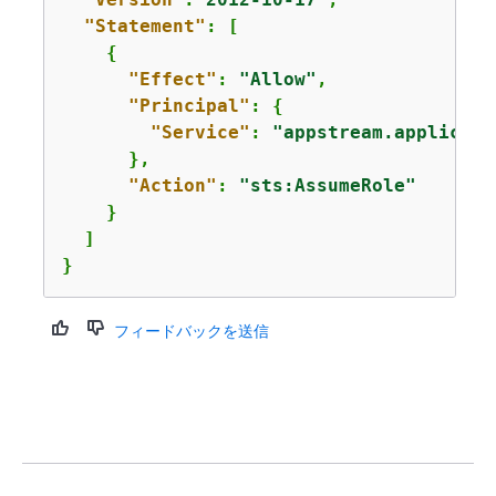
"Statement"
: [

{
"Effect"
: 
"Allow"
,

"Principal"
: 
{
"Service"
: 
"appstream.applicati
      },

"Action"
: 
"sts:AssumeRole"
    }

  ]

}
フィードバックを送信