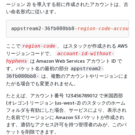
ージョン 2) を導入する前に作成されたアカウントは、古
い命名形式に従います。
appstream2-36fb080bb8-
region-code
-
account
ここで
、 はスタックが作成される AWS
region-code
リージョンコードで、
account-id-without-
は Amazon Web Services アカウント ID で
hyphens
す。バケット名の最初の部分
appstream2-
は、複数のアカウントやリージョンにま
36fb080bb8-
たがる場合でも変更されません。
たとえば、アカウント番号 123456789012 で米国西部
(オレゴン) リージョン (us-west-2) のスタックのホーム
フォルダを有効にした場合、サービスにより、表示され
た名前でリージョンに Amazon S3 バケットが作成され
ます。適切なアクセス許可を持つ管理者のみが、このバ
ケットを削除できます。