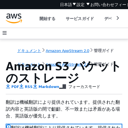
日本語
設定
お問い合わせ
フィー
開始する
サービスガイド
デベロッパ
ドキュメント
Amazon AppStream 2.0
管理ガイド
Amazon S3 バケット
ドキュメント
Amazon AppStream 2.0
管理ガイド
のストレージ
PDF
RSS
Markdown
フォーカスモード
翻訳は機械翻訳により提供されています。提供された翻
訳内容と英語版の間で齟齬、不一致または矛盾がある場
合、英語版が優先します。
翻訳は機械翻訳により提供されています。提供された