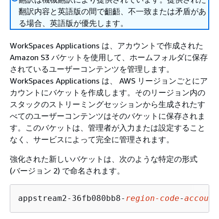
翻訳内容と英語版の間で齟齬、不一致または矛盾があ
る場合、英語版が優先します。
WorkSpaces Applications は、アカウントで作成された
Amazon S3 バケットを使用して、ホームフォルダに保存
されているユーザーコンテンツを管理します。
WorkSpaces Applications は、 AWS リージョンごとにア
カウントにバケットを作成します。そのリージョン内の
スタックのストリーミングセッションから生成されたす
べてのユーザーコンテンツはそのバケットに保存されま
す。このバケットは、管理者が入力または設定すること
なく、サービスによって完全に管理されます。
強化された新しいバケットは、次のような特定の形式
(バージョン 2) で命名されます。
appstream2-36fb080bb8-
region-code
-
account