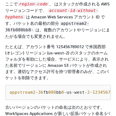
ここで
、 はスタックが作成される AWS
region-code
リージョンコードで、
account-id-without-
は Amazon Web Services アカウント ID で
hyphens
す。バケット名の最初の部分
appstream2-
は、複数のアカウントやリージョンにま
36fb080bb8-
たがる場合でも変更されません。
たとえば、アカウント番号 123456789012 で米国西部
(オレゴン) リージョン (us-west-2) のスタックのホーム
フォルダを有効にした場合、サービスにより、表示され
た名前でリージョンに Amazon S3 バケットが作成され
ます。適切なアクセス許可を持つ管理者のみが、このバ
ケットを削除できます。
appstream2
-
36
fb
080
bb
8
-us-west-
2
-
123456789
古いバージョンのバケットの命名は次のとおりです。
WorkSpaces Applications が新しい拡張バケット命名 (バ