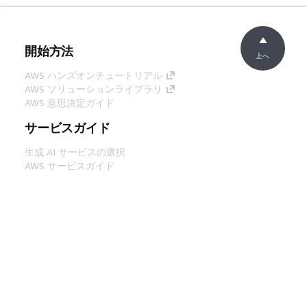
開始方法
上へ
AWS ハンズオンチュートリアル
AWS ソリューションライブラリ
AWS 意思決定ガイド
サービスガイド
生成 AI サービスの選択
AWS サービスガイド
GitHub 上の AWS CLI チュートリアル
デベロッパーツール
AWS コード例ライブラリ
AWS CLI
AWS Builder Center
AWS デベロッパーツールブログ
役立つリンク