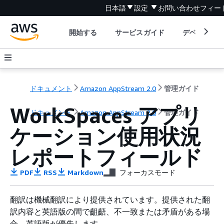
日本語
設定
お問い合わせ
フィー
開始する
サービスガイド
デベロッパ
ドキュメント
Amazon AppStream 2.0
管理ガイド
WorkSpaces アプリ
ドキュメント
Amazon AppStream 2.0
管理ガイド
ケーション使用状況
レポートフィールド
PDF
RSS
Markdown
フォーカスモード
翻訳は機械翻訳により提供されています。提供された翻
訳内容と英語版の間で齟齬、不一致または矛盾がある場
合、英語版が優先します。