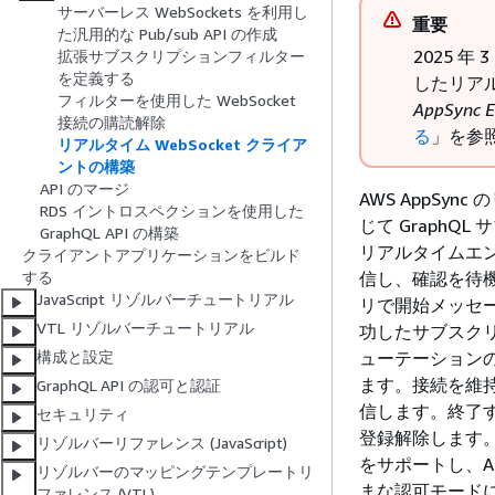
サーバーレス WebSockets を利用し
重要
た汎用的な Pub/sub API の作成
2025 年 
拡張サブスクリプションフィルター
を定義する
したリアル
フィルターを使用した WebSocket
AppSyn
接続の購読解除
る
」を参
リアルタイム WebSocket クライア
ントの構築
API のマージ
AWS AppSy
RDS イントロスペクションを使用した
じて GraphQ
GraphQL API の構築
リアルタイムエン
クライアントアプリケーションをビルド
信し、確認を待機
する
JavaScript リゾルバーチュートリアル
リで開始メッセー
VTL リゾルバーチュートリアル
功したサブスク
ューテーション
構成と設定
ます。接続を維持
GraphQL API の認可と認証
信します。終了
セキュリティ
登録解除します。
リゾルバーリファレンス (JavaScript)
をサポートし、API
リゾルバーのマッピングテンプレートリ
まな認可モード
ファレンス (VTL)