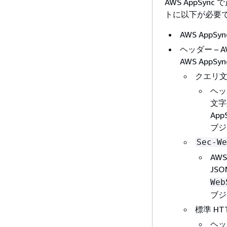
AWS AppSy
トに以下が必要
AWS App
ヘッダー –
AWS App
クエリ
ヘッ
文字
Ap
ブジ
Sec-We
AW
JS
Web
ブジ
標準 H
ヘッ