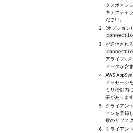
クスポネンシ
キテクチャ
ださい。
(オプション)
connectio
が送信され
connectio
アライブ) 
メータが含
AWS AppS
メッセージ
ミリ秒以内
要がありま
クライアン
ョンを登録し
数のサブス
クライアント