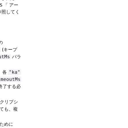
 「 アー
参照してく
の
(キープ
パラ
utMs
、各
"ka"
imeoutMs
終了する必
クリプシ
っても、複
るために