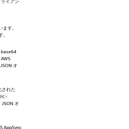
 クライアン
ています。
ます。
ase64
AWS
SON オ
化された
ec-
SON オ
ppSync