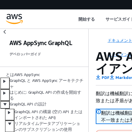
開始する
サービスガイ
ドキュメン
AWS AppSync GraphQL
AWS 
ドキュメン
デベロッパーガイド
イア
とはAWS AppSync
PDF
Markdo
GraphQL と AWS AppSync アーキテクチ
ャ
はじめに: GraphQL API の作成を開始す
翻訳は機械翻訳
る
致または矛盾が
GraphQL API の設計
GraphQL API の構築 (空の API または
翻訳は機械翻
インポートされた API)
不一致または
リアルタイムデータアプリケーショ
ンのサブスクリプションの使用