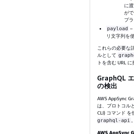
に渡
がで
プラ
–
payload
リ文字列を
これらの必要な詳細
ルとして
graph
トを含む URL 
GraphQ
の検出
AWS AppSyn
は、プロトコルとドメ
CLI) コマンド
graphql-api
AWS AppSync