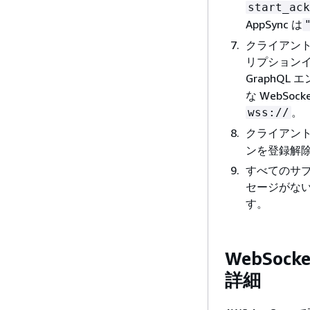
start_ack
AppSync は
クライアン
リプションイ
GraphQL
な WebSo
。
wss://
クライアン
ンを登録解
すべてのサブ
セージがない
す。
WebSo
詳細