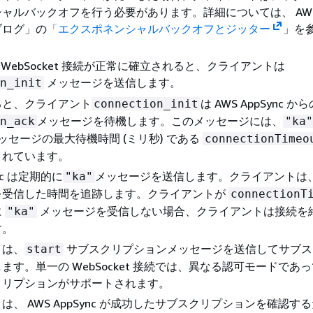
ャルバックオフを行う必要があります。詳細については、 AWS
ブログ」の
「エクスポネンシャルバックオフとジッター
」を
 WebSocket 接続が正常に確立されると、クライアントは
メッセージを送信します。
n_init
ると、クライアント
は AWS AppSync から
connection_init
メッセージを待機します。このメッセージには、
n_ack
"ka"
メッセージの最大待機時間 (ミリ秒) である
connectionTimeo
まれています。
ync は定期的に
メッセージを送信します。クライアントは
"ka"
を受信した時間を追跡します。クライアントが
connectionT
に
メッセージを受信しない場合、クライアントは接続を
"ka"
す。
トは、
サブスクリプションメッセージを送信してサブス
start
ます。単一の WebSocket 接続では、異なる認可モードであ
クリプションがサポートされます。
は、 AWS AppSync が成功したサブスクリプションを確認す