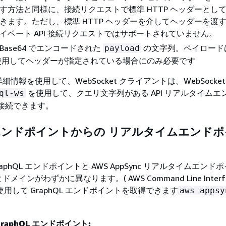
す方法と同様に、接続リクエストで標準 HTTP ヘッダーとし
きます。ただし、標準 HTTP ヘッダーを介してヘッダーを渡
イベート API 接続リクエストではサポートされていません。
 Base64 でエンコードされた
の文字列。ペイロード
payload
使用してヘッダーが指定されている場合にのみ必要です
情報を使用して、WebSocket クライアントは、WebSocke
を使用して、クエリ文字列がある API リアルタイムエ
ql-ws
に接続できます。
L エンドポイントからの リアルタイムエンド
c GraphQL エンドポイントと AWS AppSync リアルタイムエンド
インがわずかに異なります。( AWS Command Line Interfa
 を使用して GraphQL エンドポイントを取得できます
aws appsy
。
 GraphQL エンドポイント: