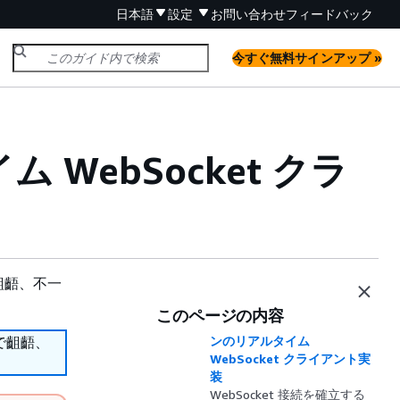
日本語
設定
お問い合わせ
フィードバック
今すぐ無料サインアップ »
ム WebSocket クラ
齟齬、不一
このページの内容
GraphQL サブスクリプショ
で齟齬、
ンのリアルタイム
WebSocket クライアント実
装
WebSocket 接続を確立する