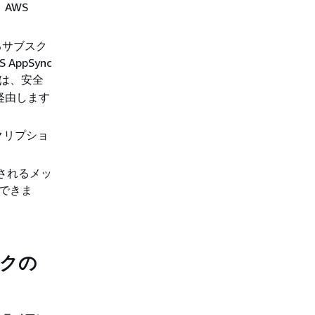
AWS
るサブスク
ppSync
は、安全
トを経由します
クリプショ
送されるメッ
断できま
イクの