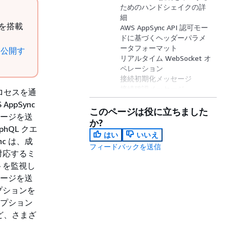
ためのハンドシェイクの詳
細
s を搭載
AWS AppSync API 認可モー
ドに基づくヘッダーパラメ
ータフォーマット
を公開す
リアルタイム WebSocket オ
ペレーション
接続初期化メッセージ
接続確認メッセージ
プロセスを通
キープアライブメッセージ
ppSync
サブスクリプション登録メ
このページは役に立ちました
セージを送
ッセージ
か?
hQL クエ
サブスクリプション確認メ
はい
いいえ
ッセージ
c は、成
フィードバックを送信
エラーメッセージ
対応するミ
データメッセージの処理
トを監視し
サブスクリプションの登録
セージを送
解除メッセージ
プションを
WebSocket の切断
リプション
など、さまざ