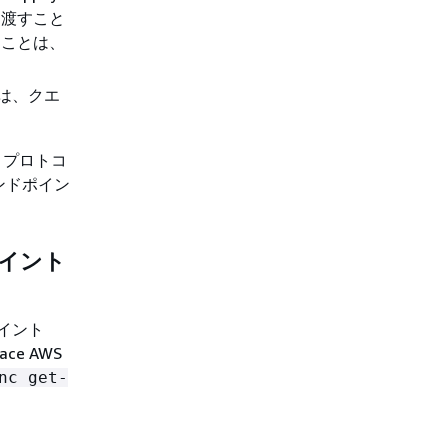
て渡すこと
すことは、
は、クエ
t プロトコ
ンドポイン
ポイント
ポイント
ce AWS
nc get-