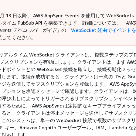
3 月 13 日以降、 AWS AppSync Events を使用して WebSocket
タイム PubSub API を構築できます。詳細については、「
AWS
c Events デベロッパーガイド
」の「
WebSocket 経由でイベント
照してください。
nc のリアルタイム WebSocket クライアントは、複数ステップの
L サブスクリプションを有効にします。クライアントは、まず AWS A
ドポイントとの WebSocket 接続を確立し、接続初期化メッ
します。接続が成功すると、クライアントは一意の IDsと Grap
ジを送信してサブスクリプションを登録します。 AWS AppSyn
リプションを承認メッセージで確認します。クライアントは、
の呼び出しによってトリガーされるサブスクリプションイベン
するために、 AWS AppSync は定期的なキープアライブメッ
すると、クライアントは停止メッセージを送信してサブスクリ
このシステムは、単一の WebSocket 接続で複数のサブスク
 キー、Amazon Cognito ユーザープール、IAM、Lambda 
に対応します。