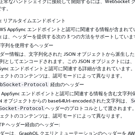
nc で正常なハンドシェイクに接続して開始するには、WebSocket
です。
Sync リアルタイムエンドポイント
 AWS AppSync エンドポイントと認可に関連する情報が含まれ
Sync は、ヘッダーを提供する次の 3 つの方法をサポートしてい
文字列を使用するヘッダー
ダー情報は、文字列化された JSON オブジェクトから派生した b
列としてエンコードされます。この JSON オブジェクトには、 
pSync エンドポイントと認可に関連する詳細が含まれています。J
ェクトのコンテンツは、認可モードによって異なります。
経由のヘッダー
bSocket-Protocol
S AppSync エンドポイントと認可に関連する情報を含む文字列
ON オブジェクトからの base64Url-encodedされた文字列は、
S
ヘッダーのプロトコルとして渡されます。J
Socket-Protocol
ェクトのコンテンツは、認可モードによって異なります。
TTP ヘッダー経由のヘッダー:
ダーは、GraphQL クエリとミューテーションのヘッダーを AWS A