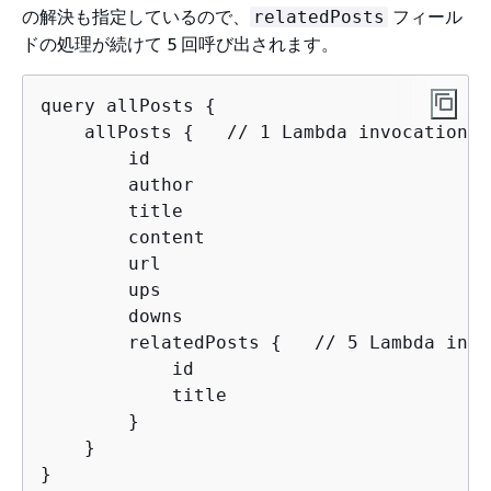
の解決も指定しているので、
フィール
relatedPosts
ドの処理が続けて 5 回呼び出されます。
query allPosts 
{
    allPosts 
{
   // 1 Lambda invocation -
        id

        author

        title

        content

        url

        ups

        downs

        relatedPosts 
{
   // 5 Lambda invo
            id

            title

        }

    }

}