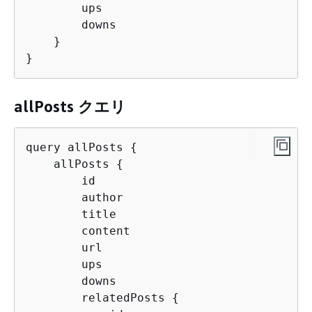
        ups

        downs

    }

}
allPosts クエリ
query allPosts 
{
    allPosts 
{
        id

        author

        title

        content

        url

        ups

        downs

        relatedPosts 
{