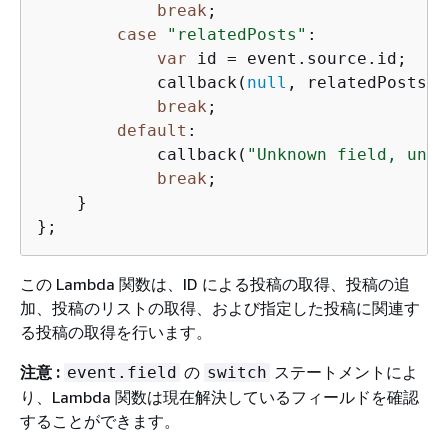
break
;

case
"relatedPosts"
:

var
 id = event.source.id;

            callback(
null
, relatedPosts[i
break
;

default
:

            callback(
"Unknown field, unab
break
;

    }

};
この Lambda 関数は、ID による投稿の取得、投稿の追
加、投稿のリストの取得、および指定した投稿に関連す
る投稿の取得を行います。
注意 :
の
ステートメントによ
event.field
switch
り、Lambda 関数は現在解決しているフィールドを確認
することができます。