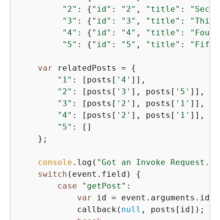
"2"
: 
{
"id"
: 
"2"
, 
"title"
: 
"Secon
"3"
: 
{
"id"
: 
"3"
, 
"title"
: 
"Third
"4"
: 
{
"id"
: 
"4"
, 
"title"
: 
"Fourt
"5"
: 
{
"id"
: 
"5"
, 
"title"
: 
"Fifth
var
 relatedPosts = 
{
"1"
: [posts[
'4'
]],

"2"
: [posts[
'3'
], posts[
'5'
]],

"3"
: [posts[
'2'
], posts[
'1'
]],

"4"
: [posts[
'2'
], posts[
'1'
]],

"5"
: []

    };

console
.log(
"Got an Invoke Request."
)
switch
(event.field) 
{
case
"getPost"
:

var
 id = event.arguments.id;

            callback(
null
, posts[id]);
