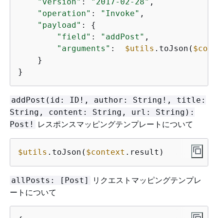
"version"
: 
"2017-02-28"
,

"operation"
: 
"Invoke"
,

"payload"
: 
{
"field"
: 
"addPost"
,

"arguments"
:  
$utils
.toJson(
$cont
    }

}
addPost(id: ID!, author: String!, title:
String, content: String, url: String):
レスポンスマッピングテンプレートについて
Post!
$utils
.toJson(
$context
.result)
リクエストマッピングテンプレ
allPosts: [Post]
ートについて