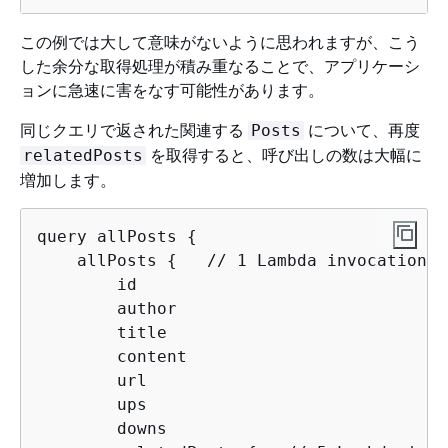
この例では大して意味がないように思われますが、こう
した余分な取得処理が積み重なることで、アプリケーシ
ョンに急速に害をなす可能性があります。
同じクエリで返された関連する
について、再度
Posts
を取得すると、呼び出しの数は大幅に
relatedPosts
増加します。
query allPosts 
{
    allPosts 
{
   // 1 Lambda invocation -
        id

        author

        title

        content

        url

        ups

        downs
