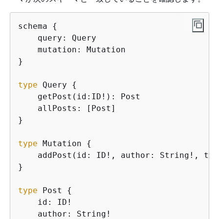
schema 
{
    query: Query

    mutation: Mutation

}

type
 Query 
{
    getPost(id:ID!): Post

    allPosts: [Post]

}

type
 Mutation 
{
    addPost(id: ID!, author: String!, tit
}

type
 Post 
{
    id: ID!

    author: String!
