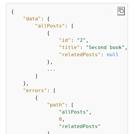
{
"data"
: 
{
"allPosts"
: [

{
"id"
: 
"2"
,

"title"
: 
"Second book"
,

"relatedPosts"
: 
null
            },

            ...

        ]

    },

"errors"
: [

{
"path"
: [

"allPosts"
,

0
,

"relatedPosts"
            ],
