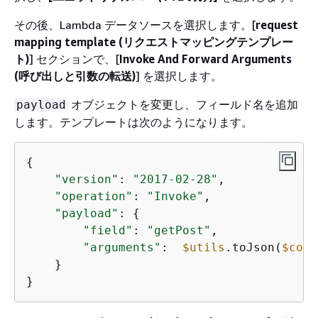
その後、Lambda データソースを選択します。[
request
mapping template (リクエストマッピングテンプレー
ト)
] セクションで、[
Invoke And Forward Arguments
(呼び出しと引数の転送)
] を選択します。
オブジェクトを変更し、フィールド名を追加
payload
します。テンプレートは次のようになります。
{
"version"
: 
"2017-02-28"
,

"operation"
: 
"Invoke"
,

"payload"
: 
{
"field"
: 
"getPost"
,

"arguments"
:  
$utils
.toJson(
$cont
    }

}