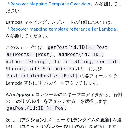
「
Resolver Mapping Template Overview
」を参照してく
ださい。
Lambda マッピングテンプレートの詳細については、
「
Resolver mapping template reference for Lambda
」
を参照してください。
このステップでは、
、
getPost(id:ID!): Post
、
allPosts: [Post]
addPost(id: ID!,
author: String!, title: String, content:
、および
String, url: String): Post!
の各フィールドで
Post.relatedPosts: [Post]
Lambda 関数にリゾルバーをアタッチします。
AWS AppSync コンソールのスキーマエディタから、右側
の「
のリゾルバーをア
タッチする」を選択します
。
getPost(id:ID!): Post
次に、
[アクション]
メニューで
[ランタイムの更新]
を選
択し、
[ユニットリゾルバー (VTL のみ)]
を選択します。