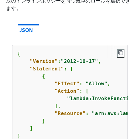
次のインラインポリシーを持つ既存のロールを選択でき
ます。
JSON
{
"Version"
:
"2012-10-17"
,

"Statement"
: [

{
"Effect"
: 
"Allow"
,

"Action"
: [

"lambda:InvokeFunction"
            ],

"Resource"
: 
"arn:aws:lambda
        }

    ]

}