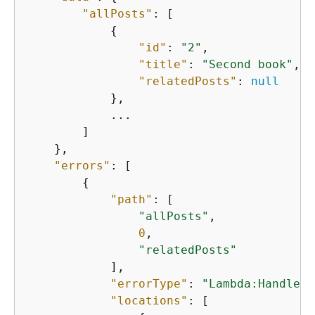
"allPosts"
: [

{
"id"
: 
"2"
,

"title"
: 
"Second book"
,

"relatedPosts"
: 
null
            },

            ...

        ]

    },

"errors"
: [

{
"path"
: [

"allPosts"
,

0
,

"relatedPosts"
            ],

"errorType"
: 
"Lambda:Handled"
"locations"
: [
