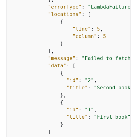
"errorType"
: 
"LambdaFailure"
,

"locations"
: [

{
"line"
: 
5
,

"column"
: 
5
                }

            ],

"message"
: 
"Failed to fetch r
"data"
: [

{
"id"
: 
"2"
,

"title"
: 
"Second book"
                },

{
"id"
: 
"1"
,

"title"
: 
"First book"
                }

            ]
