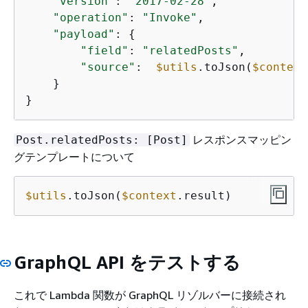
"version"
: 
"2017-02-28"
,

"operation"
: 
"Invoke"
,

"payload"
: 
{
"field"
: 
"relatedPosts"
,

"source"
:  
$utils
.toJson(
$context
    }

}
レスポンスマッピン
Post.relatedPosts: [Post]
グテンプレートについて
$utils
.toJson(
$context
.result)
GraphQL API をテストする
これで Lambda 関数が GraphQL リゾルバーに接続され