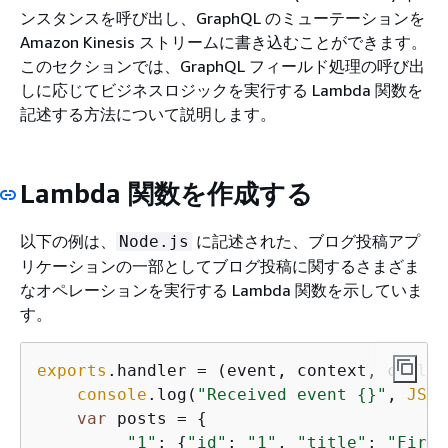
ンスタンスを呼び出し、GraphQL のミューテーションを
Amazon Kinesis ストリームに書き込むことができます。
このセクションでは、GraphQL フィールド処理の呼び出
しに応じてビジネスロジックを実行する Lambda 関数を
記述する方法について説明します。
Lambda 関数を作成する
以下の例は、
に記述された、ブログ投稿アプ
Node.js
リケーションの一部としてブログ投稿に関するさまざま
なオペレーションを実行する Lambda 関数を示していま
す。
exports
.handler = 
(
event, context, callba
console
.log(
"Received event 
{
}"
, 
JSON
var
 posts = 
{
"1"
: 
{
"id"
: 
"1"
, 
"title"
: 
"First