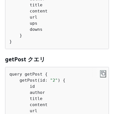
        title

        content

        url

        ups

        downs

    }

}
getPost クエリ
query getPost 
{
    getPost(id: 
"2"
) 
{
        id

        author

        title

        content

        url
