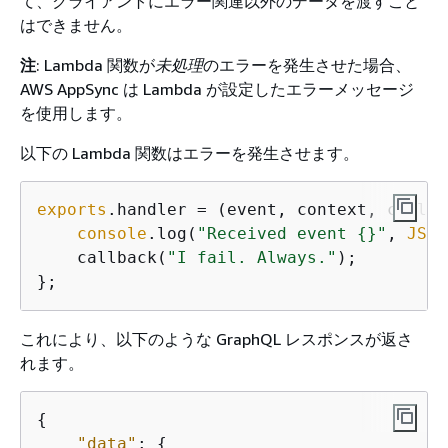
て、クライアントにエラー関連以外のデータを渡すこと
はできません。
注
: Lambda 関数が
未処理
のエラーを発生させた場合、
AWS AppSync は Lambda が設定したエラーメッセージ
を使用します。
以下の Lambda 関数はエラーを発生させます。
exports
.handler = 
(
event, context, callba
console
.log(
"Received event 
{
}"
, 
JSON
    callback(
"I fail. Always."
);

};
これにより、以下のような GraphQL レスポンスが返さ
れます。
{
"data"
: 
{