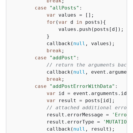
break
;

case
"allPosts"
:

var
 values = [];

for
(
var
 d 
in
 posts)
{
                values.push(posts[d]);

            }

            callback(
null
, values);

break
;

case
"addPost"
:

// return the arguments back
            callback(
null
, event.argument
break
;

case
"addPostErrorWithData"
:

var
 id = event.arguments.id;

var
 result = posts[id];

// attached additional error 
            result.errorMessage = 
'Error 
            result.errorType = 
'MUTATION_
            callback(
null
, result);
