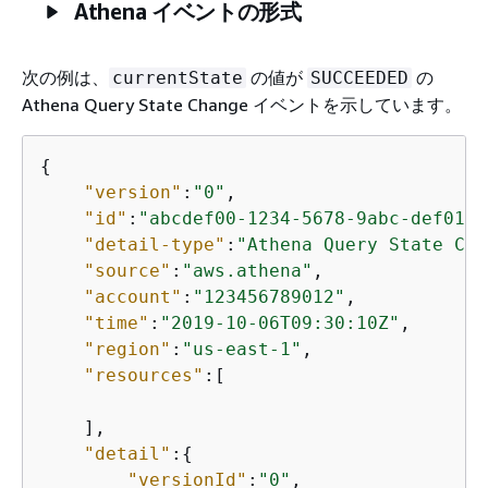
Athena イベントの形式
次の例は、
の値が
の
currentState
SUCCEEDED
Athena Query State Change イベントを示しています。
{
"version"
:
"0"
,

"id"
:
"abcdef00-1234-5678-9abc-def0123
"detail-type"
:
"Athena Query State Cha
"source"
:
"aws.athena"
,

"account"
:
"123456789012"
,

"time"
:
"2019-10-06T09:30:10Z"
,

"region"
:
"us-east-1"
,

"resources"
:[

    ],

"detail"
:
{
"versionId"
:
"0"
,
