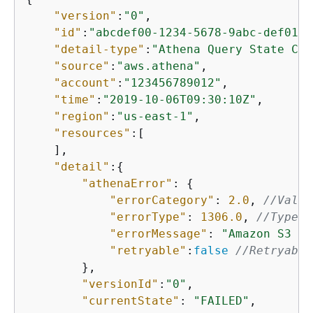
"version"
:
"0"
,

"id"
:
"abcdef00-1234-5678-9abc-def0123
"detail-type"
:
"Athena Query State Cha
"source"
:
"aws.athena"
,

"account"
:
"123456789012"
,

"time"
:
"2019-10-06T09:30:10Z"
,

"region"
:
"us-east-1"
,

"resources"
:[ 

    ],

"detail"
:
{
"athenaError"
: 
{
"errorCategory"
: 
2.0
, 
//Value
"errorType"
: 
1306.0
, 
//Type d
"errorMessage"
: 
"Amazon S3 bu
"retryable"
:
false
//Retryable
        },

"versionId"
:
"0"
,

"currentState"
: 
"FAILED"
,
