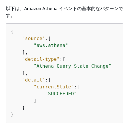
以下は、Amazon Athena イベントの基本的なパターンで
す。
{
"source"
:[

"aws.athena"
    ],

"detail-type"
:[

"Athena Query State Change"
    ],

"detail"
:
{
"currentState"
:[

"SUCCEEDED"
        ]

    }

}