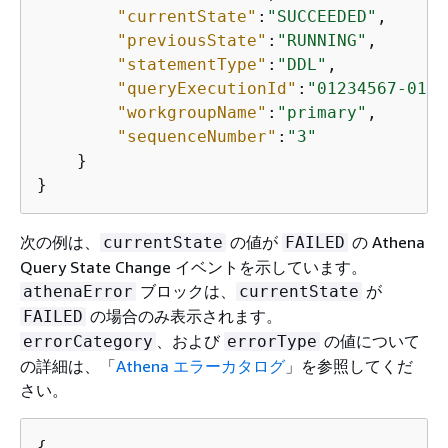
"currentState"
:
"SUCCEEDED"
,

"previousState"
:
"RUNNING"
,

"statementType"
:
"DDL"
,

"queryExecutionId"
:
"01234567-0123
"workgroupName"
:
"primary"
,

"sequenceNumber"
:
"3"
    }

}
次の例は、
の値が
の Athena
currentState
FAILED
Query State Change イベントを示しています。
ブロックは、
が
athenaError
currentState
の場合のみ表示されます。
FAILED
、および
の値について
errorCategory
errorType
の詳細は、「
Athena エラーカタログ
」を参照してくだ
さい。
{