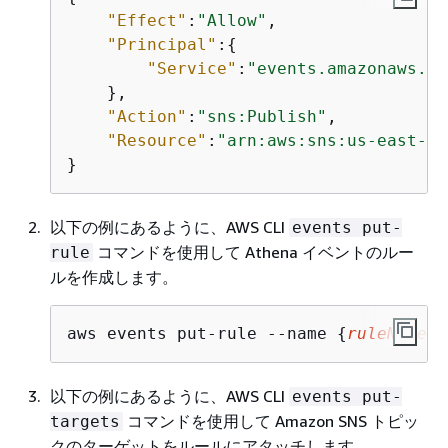
"Effect"
:
"Allow"
,

"Principal"
:
{
"Service"
:
"events.amazonaws.co
    },

"Action"
:
"sns:Publish"
,

"Resource"
:
"arn:aws:sns:us-east-1:
}
以下の例にあるように、AWS CLI
events put-
コマンドを使用して Athena イベントのルー
rule
ルを作成します。
aws events put-rule --name 
{
ruleName
} 
以下の例にあるように、AWS CLI
events put-
コマンドを使用して Amazon SNS トピッ
targets
クのターゲットをルールにアタッチします。