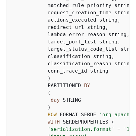
            matched_rule_priority string,

            request_creation_time string,

            actions_executed string,

            redirect_url string,

            lambda_error_reason string,

            target_port_list string,

            target_status_code_list string
            classification string,

            classification_reason string,

            conn_trace_id string

            )

            PARTITIONED 
BY
            (

day
 STRING

            )

ROW
 FORMAT SERDE 
'org.apache.
WITH
 SERDEPROPERTIES (

'serialization.format'
=
'1'
,
