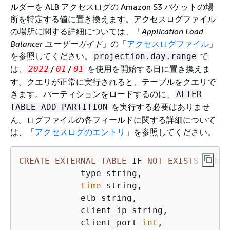
ルダーを ALB アクセスログの Amazon S3 バケットの場
所を特定する値に置き換えます。アクセスログファイル
の場所に関する詳細については、「
Application Load
Balancer ユーザーガイド
」の「
アクセスログファイル
」
を参照してください。
で
projection.day.range
は、
/
/
を使用を開始する日に置き換えま
2022
01
01
す。クエリが正常に実行されると、テーブルをクエリで
きます。パーティションをロードするのに、
ALTER
を実行する必要はありませ
TABLE ADD PARTITION
ん。ログファイルの各フィールドに関する詳細について
は、「
アクセスログのエントリ
」を参照してください。
CREATE
EXTERNAL
TABLE
 IF 
NOT
EXISTS
 alb_a
            type string,

time
 string,

            elb string,

            client_ip string,

            client_port 
int
,
