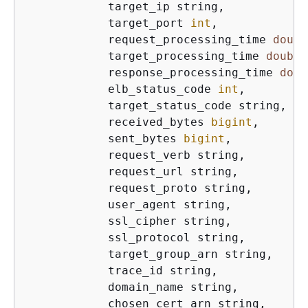
            target_ip string,

            target_port 
int
,

            request_processing_time 
doubl
            target_processing_time 
double
            response_processing_time 
doub
            elb_status_code 
int
,

            target_status_code string,

            received_bytes 
bigint
,

            sent_bytes 
bigint
,

            request_verb string,

            request_url string,

            request_proto string,

            user_agent string,

            ssl_cipher string,

            ssl_protocol string,

            target_group_arn string,

            trace_id string,

            domain_name string,

            chosen_cert_arn string,
