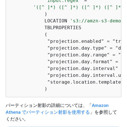
'input.regex'
=
'([^ ]*) ([^ ]*) ([^ ]*) ([^ ]*):
            )

            LOCATION 
's3://amzn-s3-demo-b
            TBLPROPERTIES

            (

             "projection.enabled" 
=
 "true
             "projection.day.type" 
=
 "dat
             "projection.day.range" 
=
 "20
             "projection.day.format" 
=
 "y
             "projection.day.interval" 
=
 
             "projection.day.interval.uni
             "storage.location.template" 
            )
パーティション射影の詳細については、「
Amazon
Athena でパーティション射影を使用する
」を参照して
ください。