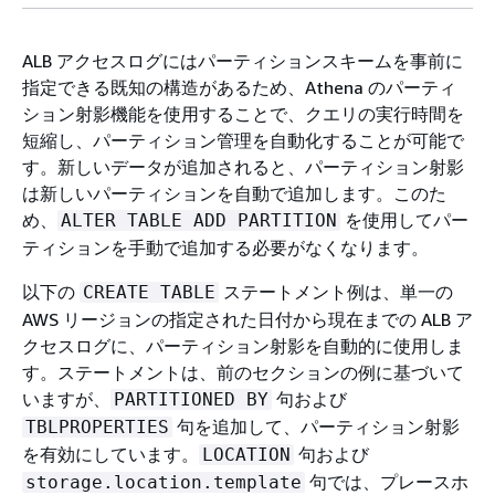
ALB アクセスログにはパーティションスキームを事前に
指定できる既知の構造があるため、Athena のパーティ
ション射影機能を使用することで、クエリの実行時間を
短縮し、パーティション管理を自動化することが可能で
す。新しいデータが追加されると、パーティション射影
は新しいパーティションを自動で追加します。このた
め、
を使用してパー
ALTER TABLE ADD PARTITION
ティションを手動で追加する必要がなくなります。
以下の
ステートメント例は、単一の
CREATE TABLE
AWS リージョンの指定された日付から現在までの ALB ア
クセスログに、パーティション射影を自動的に使用しま
す。ステートメントは、前のセクションの例に基づいて
いますが、
句および
PARTITIONED BY
句を追加して、パーティション射影
TBLPROPERTIES
を有効にしています。
句および
LOCATION
句では、プレースホ
storage.location.template