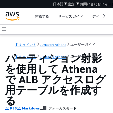
日本語
設定
お問い合わせ
フィー
開始する
サービスガイド
デベロッパ
ドキュメント
Amazon Athena
ユーザーガイド
パーティション射影
ドキュメント
Amazon Athena
ユーザーガイド
を使用して Athena
で ALB アクセスログ
用テーブルを作成す
る
RSS
Markdown
フォーカスモード