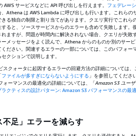
の AWS サービスなどに API 呼び出しを行えます。
フェデレー
Athena は AWS Lambda に呼び出しも行います。これら
できる独自の制限と割り当てがあります。クエリ実行でこれら
生すると、ソースサービスからのエラーも含めて失敗します。
されますが、問題が時間内に解決されない場合、クエリが失敗
ーメッセージをよく読んで、Athena からのものか別のサー
てください。関連するエラーの一部については、このパフォー
るセクションで説明します。
3 サービスクォータに起因するエラーの回避方法の詳細については
「
ファイルが多すぎにならないようにする
」を参照してくださ
 のパフォーマンスの最適化の詳細については、「
Amazon S3 ユ
ラクティスの設計パターン: Amazon S3 パフォーマンスの最
。
ス不足」エラーを減らす
散クエリエンジンでクエリを実行します。クエリを送信すると、Ath