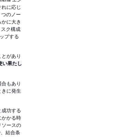
それに応じ
 つのノー
るかに大き
ィスク構成
アップする
ことがあり
使い果たし
場合もあり
ときに発生
と成功する
にかかる時
リソースの
で、結合条