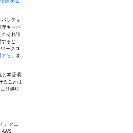
na 使用状況
ャパシティ
処理キャパ
それぞれ追
用すると、
のワークロ
理する
」を
境と本番環
せることは
クエリ処理
ます。クエ
 AWS