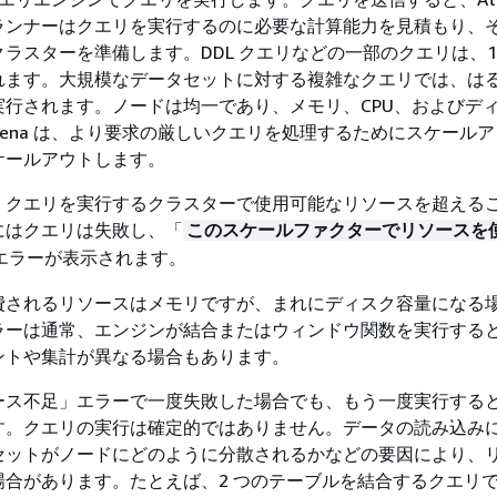
ランナーはクエリを実行するのに必要な計算能力を見積もり、
ラスターを準備します。DDL クエリなどの一部のクエリは、1
れます。大規模なデータセットに対する複雑なクエリでは、は
実行されます。ノードは均一であり、メモリ、CPU、およびデ
hena は、より要求の厳しいクエリを処理するためにスケール
ケールアウトします。
、クエリを実行するクラスターで使用可能なリソースを超える
にはクエリは失敗し、「
このスケールファクターでリソースを
エラーが表示されます。
費されるリソースはメモリですが、まれにディスク容量になる
ラーは通常、エンジンが結合またはウィンドウ関数を実行する
ントや集計が異なる場合もあります。
ース不足」エラーで一度失敗した場合でも、もう一度実行する
す。クエリの実行は確定的ではありません。データの読み込み
セットがノードにどのように分散されるかなどの要因により、
場合があります。たとえば、2 つのテーブルを結合するクエリ