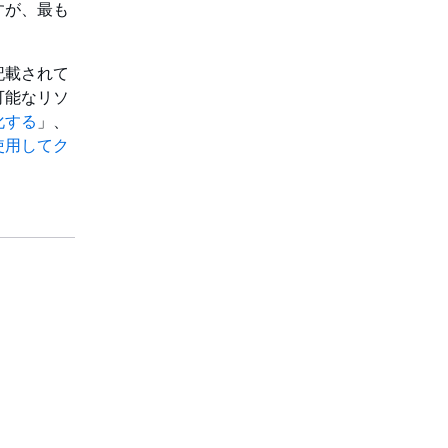
すが、最も
記載されて
可能なリソ
化する
」、
使用してク