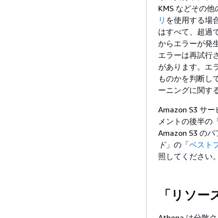
KMS などその他
リ
を使用する場合、
はすべて、超過
からエラーが発
エラーは再試行
があります。エラ
ものかを判断し
ーニングに関す
Amazon S
メントの後半の
Amazon S3
ド
」の「
ベストプ
照してください
「リソー
Athena は分