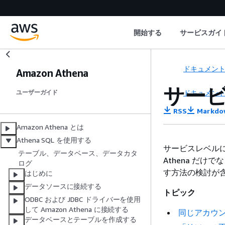
開始する
サービスガイ
ドキュメン
Amazon Athena
サー
ドキュメン
ユーザーガイド
RSS
Markdo
Amazon Athena とは
Athena SQL を使用する
サービスレベル
テーブル、データベース、データカタ
Athena だ
ログ
す方法の検討が
はじめに
データソースに接続する
トピック
ODBC および JDBC ドライバーを使用
して Amazon Athena に接続する
同じアカウ
データベースとテーブルを作成する