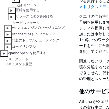
ンを実行するこ
追加リソース
メトリクスのモ
圧縮を使用する
クエリの同時実
リソースにタグを付ける
予約を使用しま
サービスクォータ
Athena エンジンのバージョニング
シティを提供しま
加または削除し
Athena の SQL リファレンス
1 つ以上のワ
問題のトラブルシューティング
ードを相互に分
コードサンプル
参照してくださ
Apache Spark を使用する
リリースノート
関連しないワーク
ドキュメント履歴
境を分離するな
できません。代
の管理とスケー
他のサービ
Athena が
リの実行中に、Athen