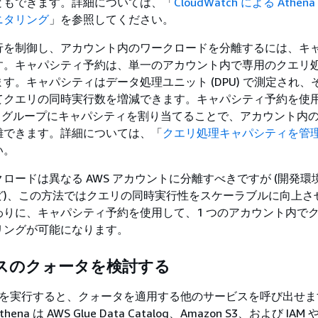
ともできます。詳細については、「
CloudWatch による Athe
ニタリング
」を参照してください。
行を制御し、アカウント内のワークロードを分離するには、キ
す。キャパシティ予約は、単一のアカウント内で専用のクエリ
す。キャパシティはデータ処理ユニット (DPU) で測定され、
てクエリの同時実行数を増減できます。キャパシティ予約を使
ークグループにキャパシティを割り当てることで、アカウント内
離できます。詳細については、「
クエリ処理キャパシティを管
い。
ロードは異なる AWS アカウントに分離すべきですが (開発環
ど)、この方法ではクエリの同時実行性をスケーラブルに向上さ
わりに、キャパシティ予約を使用して、1 つのアカウント内で
リングが可能になります。
スのクォータを検討する
クエリを実行すると、クォータを適用する他のサービスを呼び出せ
a は AWS Glue Data Catalog、Amazon S3、および IAM や