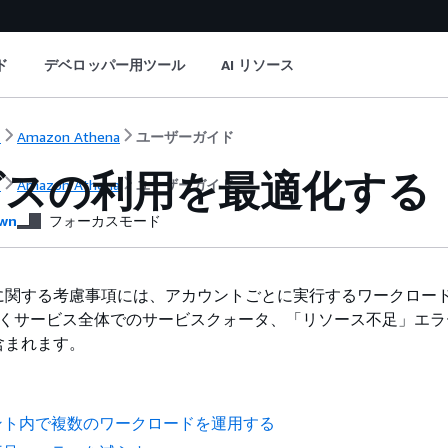
ド
デベロッパー用ツール
AI リソース
ト
Amazon Athena
ユーザーガイド
ビスの利用を最適化する
ト
Amazon Athena
ユーザーガイド
wn
フォーカスモード
に関する考慮事項には、アカウントごとに実行するワークロー
けでなくサービス全体でのサービスクォータ、「リソース不足」エ
含まれます。
ント内で複数のワークロードを運用する