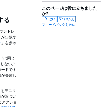
このページは役に立ちました
か?
する
はい
いいえ
フィードバックを送信
カウントレ
リが失敗す
タ
」を参照
ードは同じ
期しないク
ロードでキ
信が失敗し
況をモニタ
量が近づい
前にアクショ