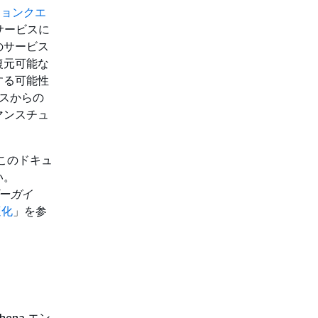
ションクエ
のサービスに
のサービス
復元可能な
する可能性
ビスからの
マンスチュ
、このドキュ
い。
ーザーガイ
適化
」を参
ena エン