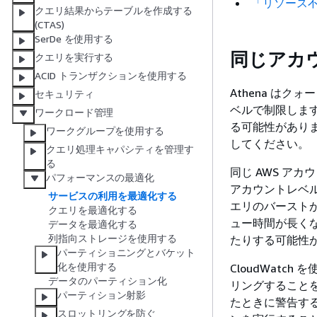
「リソース
クエリ結果からテーブルを作成する
(CTAS)
SerDe を使用する
同じアカ
クエリを実行する
ACID トランザクションを使用する
Athena は
セキュリティ
ベルで制限しま
ワークロード管理
る可能性があり
ワークグループを使用する
してください。
クエリ処理キャパシティを管理す
る
同じ AWS ア
パフォーマンスの最適化
アカウントレベ
サービスの利用を最適化する
エリのバースト
クエリを最適化する
ュー時間が長く
データを最適化する
列指向ストレージを使用する
たりする可能性
パーティショニングとバケット
化を使用する
CloudWat
データのパーティション化
リングすること
パーティション射影
たときに警告する
スロットリングを防ぐ