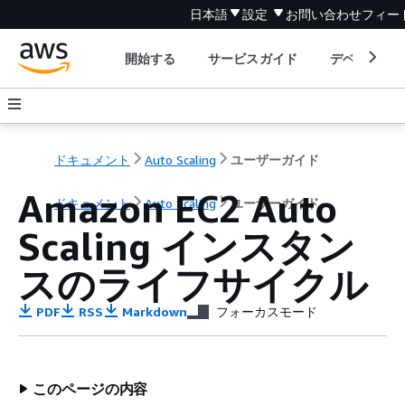
日本語
設定
お問い合わせ
フィー
開始する
サービスガイド
デベロッパ
ドキュメント
Auto Scaling
ユーザーガイド
Amazon EC2 Auto
ドキュメント
Auto Scaling
ユーザーガイド
Scaling インスタン
スのライフサイクル
PDF
RSS
Markdown
フォーカスモード
このページの内容