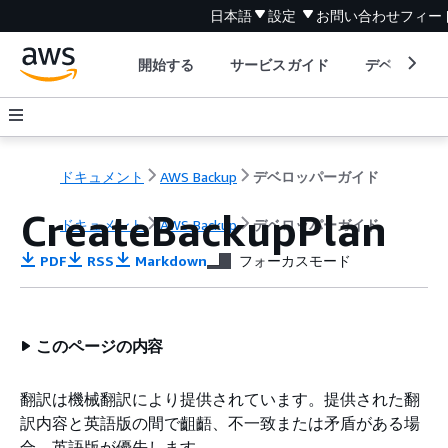
日本語
設定
お問い合わせ
フィー
開始する
サービスガイド
デベロッパ
ドキュメント
AWS Backup
デベロッパーガイド
CreateBackupPlan
ドキュメント
AWS Backup
デベロッパーガイド
PDF
RSS
Markdown
フォーカスモード
このページの内容
翻訳は機械翻訳により提供されています。提供された翻
訳内容と英語版の間で齟齬、不一致または矛盾がある場
合、英語版が優先します。