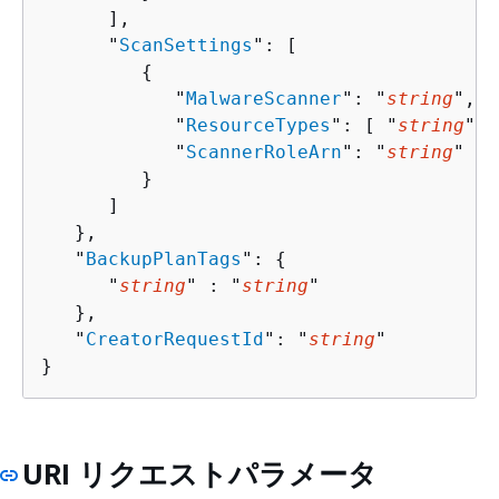
      ],

      "
ScanSettings
": [ 

{
            "
MalwareScanner
": "
string
",

            "
ResourceTypes
": [ "
string
" ]
            "
ScannerRoleArn
": "
string
"

         }

      ]

   },

   "
BackupPlanTags
": 
{
      "
string
" : "
string
" 

   },

   "
CreatorRequestId
": "
string
"

}
URI リクエストパラメータ