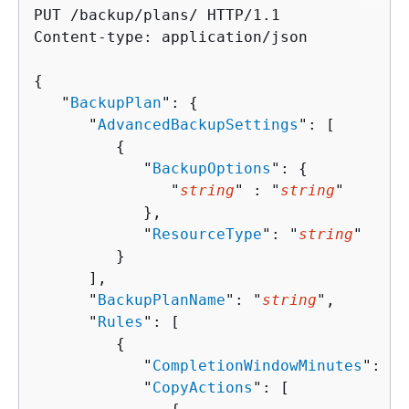
PUT /backup/plans/ HTTP/1.1

Content-type: application/json

{
   "
BackupPlan
": 
{
      "
AdvancedBackupSettings
": [ 

{
            "
BackupOptions
": 
{
               "
string
" : "
string
" 

            },

            "
ResourceType
": "
string
"

         }

      ],

      "
BackupPlanName
": "
string
",

      "
Rules
": [ 

{
            "
CompletionWindowMinutes
": 
nu
            "
CopyActions
": [ 
