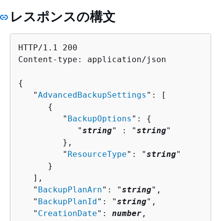
レスポンスの構文
HTTP/1.1 200

Content-type: application/json

{
   "
AdvancedBackupSettings
": [ 

{
         "
BackupOptions
": 
{
            "
string
" : "
string
" 

         },

         "
ResourceType
": "
string
"

      }

   ],

   "
BackupPlanArn
": "
string
",

   "
BackupPlanId
": "
string
",

   "
CreationDate
": 
number
,
