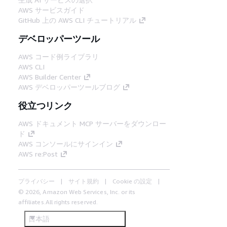
AWS サービスガイド
GitHub 上の AWS CLI チュートリアル
デベロッパーツール
AWS コード例ライブラリ
AWS CLI
AWS Builder Center
AWS デベロッパーツールブログ
役立つリンク
AWS ドキュメント MCP サーバーをダウンロー
ド
AWS コンソールにサインイン
AWS re:Post
プライバシー
サイト規約
Cookie の設定
© 2026, Amazon Web Services, Inc. or its
affiliates.All rights reserved.
日本語