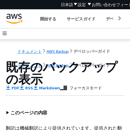
日本語
設定
お問い合わせ
フィー
開始する
サービスガイド
デベロッパ
ドキュメント
AWS Backup
デベロッパーガイド
既存のバックアップ
ドキュメント
AWS Backup
デベロッパーガイド
の表示
PDF
RSS
Markdown
フォーカスモード
このページの内容
翻訳は機械翻訳により提供されています。提供された翻