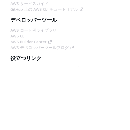
AWS サービスガイド
GitHub 上の AWS CLI チュートリアル
デベロッパーツール
AWS コード例ライブラリ
AWS CLI
AWS Builder Center
AWS デベロッパーツールブログ
役立つリンク
AWS ドキュメント MCP サーバーをダウンロー
ド
AWS コンソールにサインイン
AWS re:Post
プライバシー
サイト規約
Cookie の設定
© 2026, Amazon Web Services, Inc. or its
affiliates.All rights reserved.
日本語