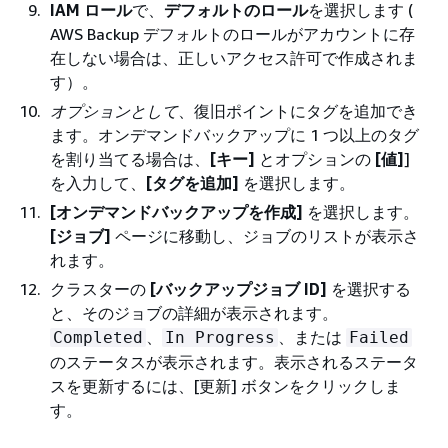
IAM ロール
で、
デフォルトのロール
を選択します (
AWS Backup デフォルトのロールがアカウントに存
在しない場合は、正しいアクセス許可で作成されま
す）。
オプションとして
、復旧ポイントにタグを追加でき
ます。オンデマンドバックアップに 1 つ以上のタグ
を割り当てる場合は、
[キー]
とオプションの
[値]
]
を入力して、
[タグを追加]
を選択します。
[オンデマンドバックアップを作成]
を選択します。
[ジョブ]
ページに移動し、ジョブのリストが表示さ
れます。
クラスターの
[バックアップジョブ ID]
を選択する
と、そのジョブの詳細が表示されます。
、
、または
Completed
In Progress
Failed
のステータスが表示されます。表示されるステータ
スを更新するには、[更新] ボタンをクリックしま
す。