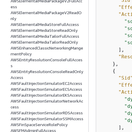
"Sid
AWSElementalMediaPackageV2FullAcc
ess
"Eff
AWSElementalMediaPackageV2ReadO
"Act
nly
"s
AWSElementalMediaStoreFullAccess
"s
AWSElementalMediaStoreReadOnly
"s
AWSElementalMediaTailorFullAccess
AWSElementalMediaTailorReadOnly
"s
AWSEnhancedClassicNetworkingMange
      ],

mentPolicy
"Res
AWSEntityResolutionConsoleFullAcces
    },

s
{
AWSEntityResolutionConsoleReadOnly
Access
"Sid
AWSFaultInjectionSimulatorEC2Access
"Eff
AWSFaultInjectionSimulatorECSAccess
"Act
AWSFaultInjectionSimulatorEKSAccess
"d
AWSFaultInjectionSimulatorNetworkAc
"d
cess
AWSFaultInjectionSimulatorRDSAccess
"d
AWSFaultInjectionSimulatorSSMAccess
"d
AWSFinSpaceServiceRolePolicy
      ],

AWSFMAdminFullAccess