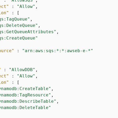
"
 : 
"AllowSQS"
,

ect"
 : 
"Allow"
,

ion"
 : [

qs:TagQueue"
,

qs:DeleteQueue"
,

qs:GetQueueAttributes"
,

qs:CreateQueue"
ource"
 : 
"arn:aws:sqs:*:*:awseb-e-*"
"
 : 
"AllowDDB"
,

ect"
 : 
"Allow"
,

ion"
 : [

ynamodb:CreateTable"
,

ynamodb:TagResource"
,

ynamodb:DescribeTable"
,

ynamodb:DeleteTable"