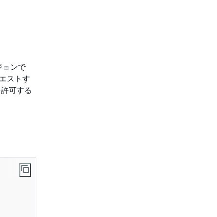
ジョンで
クエストす
を許可する