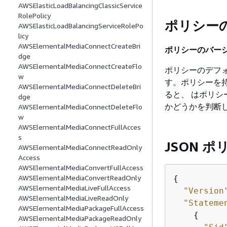
AWSElasticLoadBalancingClassicService
RolePolicy
ポリシー
AWSElasticLoadBalancingServiceRolePo
licy
AWSElementalMediaConnectCreateBri
ポリシーのバージ
dge
AWSElementalMediaConnectCreateFlo
ポリシーのデフ
w
す。ポリシーを持
AWSElementalMediaConnectDeleteBri
ると、 はポリシ
dge
かどうかを判断
AWSElementalMediaConnectDeleteFlo
w
AWSElementalMediaConnectFullAcces
s
JSON 
AWSElementalMediaConnectReadOnly
Access
AWSElementalMediaConvertFullAccess
AWSElementalMediaConvertReadOnly
{
AWSElementalMediaLiveFullAccess
"Version
AWSElementalMediaLiveReadOnly
"Stateme
AWSElementalMediaPackageFullAccess
{
AWSElementalMediaPackageReadOnly