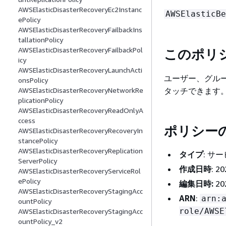
AWSElasticDisasterRecoveryEc2Instanc
AWSElasticBe
ePolicy
AWSElasticDisasterRecoveryFailbackIns
tallationPolicy
AWSElasticDisasterRecoveryFailbackPol
このポリ
icy
AWSElasticDisasterRecoveryLaunchActi
ユーザー、グル
onsPolicy
タッチできます
AWSElasticDisasterRecoveryNetworkRe
plicationPolicy
AWSElasticDisasterRecoveryReadOnlyA
ccess
ポリシー
AWSElasticDisasterRecoveryRecoveryIn
stancePolicy
AWSElasticDisasterRecoveryReplication
タイプ
: サ
ServerPolicy
作成日時
: 2
AWSElasticDisasterRecoveryServiceRol
ePolicy
編集日時:
20
AWSElasticDisasterRecoveryStagingAcc
ARN
:
arn:
ountPolicy
role/AWSE
AWSElasticDisasterRecoveryStagingAcc
ountPolicy_v2