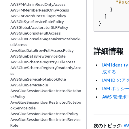
"Res
AWSFMAdminReadOnlyAccess
    }

AWSFMMemberReadOnlyAccess
AWSForWordPressPluginPolicy
  ]

AWSGitSyncServiceRolePolicy
}
AWSGlobalAcceleratorSLRPolicy
AWSGlueConsoleFullAccess
AWSGlueConsoleSageMakerNotebookF
ullAccess
詳細情報
AwsGlueDataBrewFullAccessPolicy
AWSGlueDataBrewServiceRole
AWSGlueSchemaRegistryFullAccess
IAM Ide
AWSGlueSchemaRegistryReadonlyAcce
成する
ss
AWSGlueServiceNotebookRole
IAM ID 
AWSGlueServiceRole
IAM ポリ
AwsGlueSessionUserRestrictedNotebo
AWS 管理
okPolicy
AwsGlueSessionUserRestrictedNotebo
okServiceRole
AwsGlueSessionUserRestrictedPolicy
AwsGlueSessionUserRestrictedService
次のトピック:
AW
Role