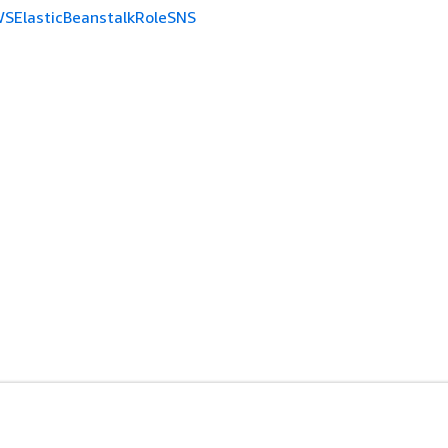
SElasticBeanstalkRoleSNS
ド
デベロッパーツール