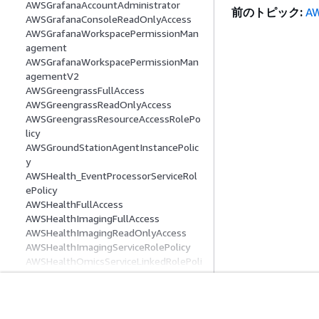
AWSGrafanaAccountAdministrator
前のトピック:
AW
AWSGrafanaConsoleReadOnlyAccess
AWSGrafanaWorkspacePermissionMan
agement
AWSGrafanaWorkspacePermissionMan
agementV2
AWSGreengrassFullAccess
AWSGreengrassReadOnlyAccess
AWSGreengrassResourceAccessRolePo
licy
AWSGroundStationAgentInstancePolic
y
AWSHealth_EventProcessorServiceRol
ePolicy
AWSHealthFullAccess
AWSHealthImagingFullAccess
AWSHealthImagingReadOnlyAccess
AWSHealthImagingServiceRolePolicy
AWSHealthOmicsServiceLinkedRolePoli
cy
AWSIAMIdentityCenterAllowListForIde
ntityContext
開始方法
サービスガイ
AWSIdentityCenterExternalManageme