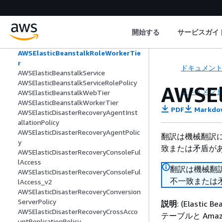
AWSElasticBeanstalkRoleCore
AWSElasticBeanstalkRoleCWL
AWSElasticBeanstalkRoleECS
開始する
サービスガイ
AWSElasticBeanstalkRoleRDS
AWSElasticBeanstalkRoleSNS
AWSElasticBeanstalkRoleWorkerTie
r
ドキュメン
AWSElasticBeanstalkService
AWSElasticBeanstalkServiceRolePolicy
AWSEl
ドキュメン
AWSElasticBeanstalkWebTier
AWSElasticBeanstalkWorkerTier
PDF
Markdo
AWSElasticDisasterRecoveryAgentInst
allationPolicy
AWSElasticDisasterRecoveryAgentPolic
翻訳は機械翻訳
y
致または矛盾が
AWSElasticDisasterRecoveryConsoleFul
lAccess
翻訳は機械翻
AWSElasticDisasterRecoveryConsoleFul
不一致または
lAccess_v2
AWSElasticDisasterRecoveryConversion
ServerPolicy
説明
: (Elast
AWSElasticDisasterRecoveryCrossAcco
テーブルと Ama
untReplicationPolicy