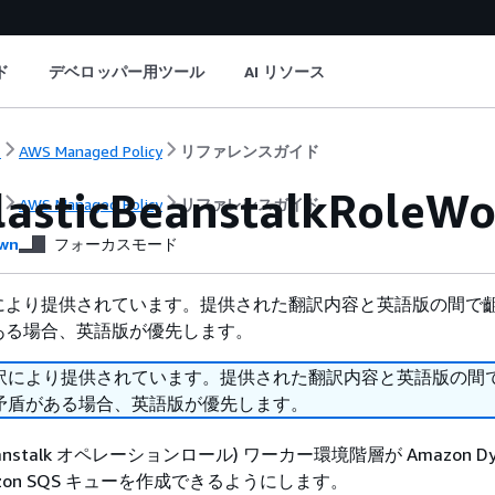
ド
デベロッパー用ツール
AI リソース
ト
AWS Managed Policy
リファレンスガイド
asticBeanstalkRoleWo
ト
AWS Managed Policy
リファレンスガイド
wn
フォーカスモード
により提供されています。提供された翻訳内容と英語版の間で
ある場合、英語版が優先します。
訳により提供されています。提供された翻訳内容と英語版の間
矛盾がある場合、英語版が優先します。
ic Beanstalk オペレーションロール) ワーカー環境階層が Amazon D
zon SQS キューを作成できるようにします。