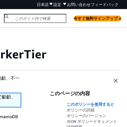
日本語
設定
お問い合わせ
フィードバック
今すぐ無料サインアップ »
rkerTier
齟齬、不一
このページの内容
で齟齬、
このポリシーを使用すると
ポリシーの詳細
ポリシーのバージョン
ynamoDB
JSON ポリシードキュメント
詳細情報